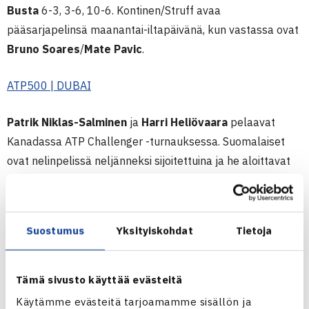
Busta
6-3, 3-6, 10-6. Kontinen/Struff avaa
pääsarjapelinsä maanantai-iltapäivänä, kun vastassa ovat
Bruno Soares
/
Mate Pavic
.
ATP500 | DUBAI
Patrik Niklas-Salminen
ja
Harri Heliövaara
pelaavat
Kanadassa ATP Challenger -turnauksessa. Suomalaiset
ovat nelinpelissä neljänneksi sijoitettuina ja he aloittavat
kaksinpeliurakkansa maanantaina. Heliövaara pelaa
karsinnassa
Felix Corwinia
vastaan ja Niklas-Salminen
kohtaa pääsarjan ensimmäisellä kierroksella
Suostumus
Yksityiskohdat
Tietoja
australialaisen
Jacob Grillsin
. Kaikki suomalaisten ottelut
ovat nähtävillä ATP:n livestreamista
täältä
.
Tämä sivusto käyttää evästeitä
ATP CHALLENGER 90 | KANADA
Käytämme evästeitä tarjoamamme sisällön ja