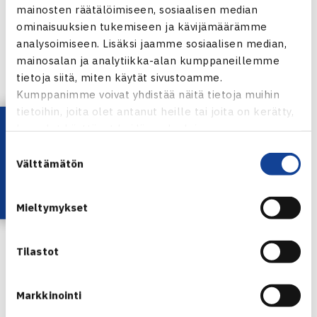
mainosten räätälöimiseen, sosiaalisen median
Lisäksi
Masi Sarpola
on hakemassa pääsarjapaikkaa
ominaisuuksien tukemiseen ja kävijämäärämme
$15,000 ITF-turnauksessa Tunisiassa ja
Aino Alkio
saman
analysoimiseen. Lisäksi jaamme sosiaalisen median,
mainosalan ja analytiikka-alan kumppaneillemme
tasoisessa turnauksessa Turkissa. Molemmat aloittivat
tietoja siitä, miten käytät sivustoamme.
karsinnat voitoilla sunnuntaina ja jatkavat otteluitaan
Kumppanimme voivat yhdistää näitä tietoja muihin
maanantaina.
tietoihin, joita olet antanut heille tai joita on kerätty,
Lataa OmaTennis!
kun olet käyttänyt heidän palvelujaan.
$15,000 ITF WORLD TENNIS TOUR | TUNISIA
Suostumuksen
$15,000 ITF WORLD TENNIS TOUR | TURKKI
Välttämätön
valinta
Porsche Junior Team Finland pelaajia useassa
eri paikassa – Martikainen ja Alopaeus yhdessä
Mieltymykset
Euroopan arvostetuimmista turnauksista
Otso Martikainen
ja
Felix Alopaeus
pelaavat tällä
Tilastot
viikolla Euroopan yhdessä arvostetuimmista ja
kovatasoisimmista turnauksista Tukholmassa, Kungens
Markkinointi
Kanna & Drottningens Pris. Lisäksi junioreita on