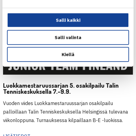
Otso Martikainen, Leo Stenlund, Felix Alopaeus, Markus
Vainikka, Oskari Paldanius, Oliver Vainionpää, Julia
Lehtonen, Liinu Heiskanen, Kaisla Mattila, Emma Virtanen,
Salli kaikki
Milla Kanto, Arina Vabistsevits, Emilia Lehtinen
Salli valinta
Kiellä
Luokkamestaruussarjan 5. osakilpailu Talin
Tenniskeskuksella 7.-9.9.
Vuoden viides Luokkamestaruussarjan osakilpailu
palloillaan Talin Tenniskeskuksella Helsingissä tulevana
viikonloppuna. Turnauksessa kilpaillaan B-E -luokissa.