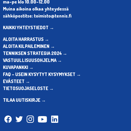
ma-pe klo 10.00-12.00
Muina aikoina olkaa yhteydessä
sähköpostitse: toimisto@tennis.fi
KAIKKI YHTEYSTIEDOT →
ALOITA HARRASTUS →
ALOITA KILPAILEMINEN →
TENNIKSEN STRATEGIA 2024 →
VASTUULLISUUSOHJELMA →
KUVAPANKKI →
FAQ – USEIN KYSYTYT KYSYMYKSET →
EVÄSTEET →
TIETOSUOJASELOSTE →
TILAA UUTISKIRJE →