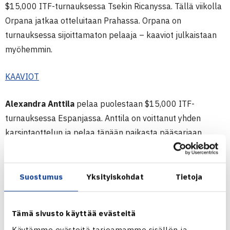
$15,000 ITF-turnauksessa Tsekin Ricanyssa. Tällä viikolla
Orpana jatkaa otteluitaan Prahassa. Orpana on
turnauksessa sijoittamaton pelaaja – kaaviot julkaistaan
myöhemmin.
KAAVIOT
Alexandra Anttila
pelaa puolestaan $15,000 ITF-
turnauksessa Espanjassa. Anttila on voittanut yhden
karsintaottelun ja pelaa tänään paikasta pääsarjaan
espanjalaista
Maria Berlanga Banderaa
vastaan.
KAAVIOT
Suostumus
Yksityiskohdat
Tietoja
Porsche Junior Team Finland maailmalla
Tämä sivusto käyttää evästeitä
Porsche Junior Team Finlandin
pelaajia on peräti kuudessa
Käytämme evästeitä tarjoamamme sisällön ja