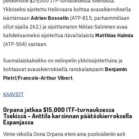
pelikentille $25,000 ITF-turnauksessa Sveitsissä.
Ykköseksi sijoitettu Heliövaara kohtaa avauskierroksella
isäntämaan
Adrien Bosselin
(ATP-815, parhaimmillaan
ollut sijalla 262.) ja sijoittamaton Niklas-Salminen avaa
kahdeksanneksi sijoitettua itävaltalaista
Matthias Haimia
(ATP-504) vastaan.
Suomalaiskaksikko on nelinpelin ykkössijoitettuina ja
kohtaavat avauskierroksella ranskalaisparin
Benjamin
Pietri
/
Francois-Arthur Vibert
.
KAAVIOT
Orpana jatkaa $15,000 ITF-turnauksessa
Tsekissä – Anttila karsinnan päätöskierroksella
Espanjassa
Viime viikolla Oona Orpana eteni aina puolivälieriin asti