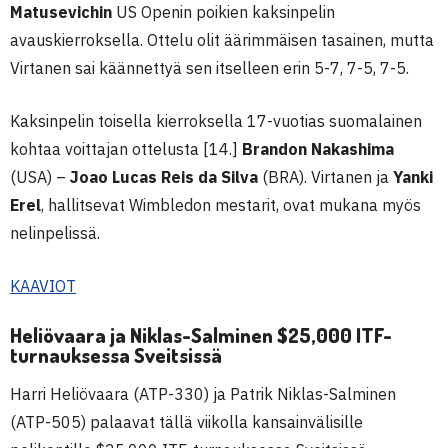
Matusevichin
US Openin poikien kaksinpelin
avauskierroksella. Ottelu olit äärimmäisen tasainen, mutta
Virtanen sai käännettyä sen itselleen erin 5-7, 7-5, 7-5.
Kaksinpelin toisella kierroksella 17-vuotias suomalainen
kohtaa voittajan ottelusta [14.]
Brandon Nakashima
(USA) –
Joao Lucas Reis da Silva
(BRA). Virtanen ja
Yanki
Erel
, hallitsevat Wimbledon mestarit, ovat mukana myös
nelinpelissä.
KAAVIOT
Heliövaara ja Niklas-Salminen $25,000 ITF-
turnauksessa Sveitsissä
Harri Heliövaara (ATP-330) ja Patrik Niklas-Salminen
(ATP-505) palaavat tällä viikolla kansainvälisille