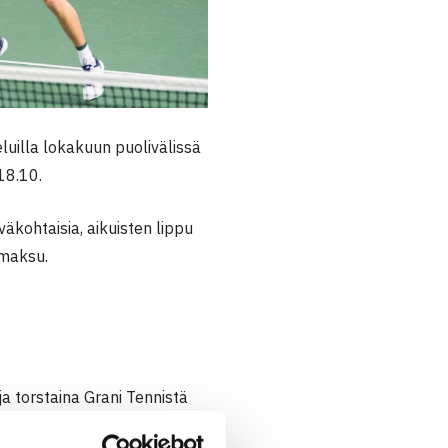
uilla lokakuun puolivälissä
18.10.
äkohtaisia, aikuisten lippu
smaksu.
a torstaina Grani Tennistä
australialainen
John Peers