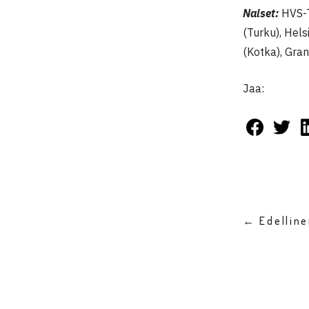
Naiset:
HVS-T
(Turku), Hel
(Kotka), Gran
Jaa:
← Edellin