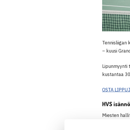
Tennisliigan
– kuusi Gran
Lipunmyynti t
kustantaa 30
OSTA LIPPU
HVS isännö
Miesten halli
(GT). HVS:n r