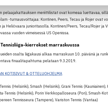
n pelaajakattauksen meriittilistat ovat komeaa luettavaa, sil
lam -turnausvoittajaa: Kontinen, Peers, Tecau ja Rojer ovat vo
 ja Heliövaara junioritasolla. Kontinen/Peers, Tecau/Rojer ja 
evassa vuoden viimeisessä US Openissa.
Tennisliiga-kierrokset marraskuussa
ueiden osalta liigakausi alkaa marraskuun 10. päivänä ja run
ntava finaalitapahtuma pelataan 9.3.2019.
AN KOTISIVUT & OTTELUOHJELMA
ennis (Helsinki), Smash (Helsinki), Grani Tennis (Kauniainen),
ata-Tennis (Helsinki), Porin Verkkopalloseura (Pori), Smash-Ko
pereen Tennisseura (Tampere), Variston Tennis (Vantaa)