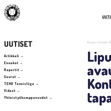
UUTI
UUTISET
Etusivu
>
Uutiset
>
E
Lipu
Artikkeli →
Ennakot →
avau
Raportit →
Seurat →
Kont
TEHO Tennisliiga →
Videot →
tap
Yhteistyökumppanuudet →