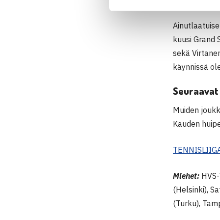
Ainutlaatuise
kuusi Grand S
sekä Virtanen
käynnissä ol
Seuraavat 
Muiden joukk
Kauden huipe
TENNISLIIG
Miehet:
HVS-T
(Helsinki), S
(Turku), Tam