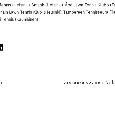
ennis (Helsinki), Smash (Helsinki), Åbo Lawn-Tennis Klubb (T
singin Lawn-Tennis Klubi (Helsinki), Tampereen Tennisseura 
i Tennis (Kauniainen)
en
Seuraava uutinen: Vii