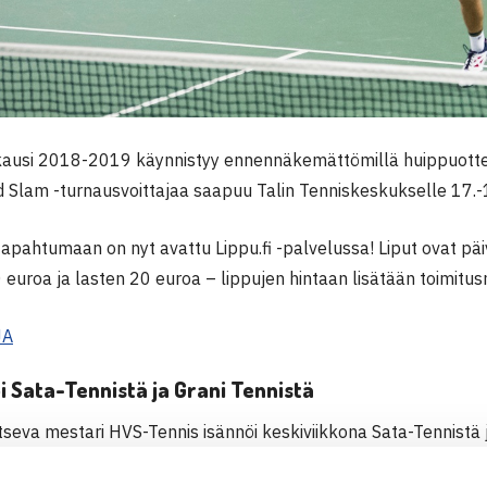
 kausi 2018-2019 käynnistyy ennennäkemättömillä huippuottel
d Slam -turnausvoittajaa saapuu Talin Tenniskeskukselle 17.-
apahtumaan on nyt avattu Lippu.fi -palvelussa! Liput ovat päiv
 euroa ja lasten 20 euroa – lippujen hintaan lisätään toimitu
JA
i Sata-Tennistä ja Grani Tennistä
tseva mestari HVS-Tennis isännöi keskiviikkona Sata-Tennistä j
iveissä pelaavat jälleen
Henri Kontinen
(nelinpelin ATP-5) ja 