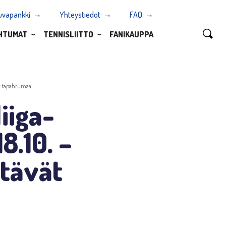
uvapankki
Yhteystiedot
FAQ
HTUMAT
TENNISLIITTO
FANIKAUPPA
ät tapahtumaa
iiga-
8.10. –
ttävät