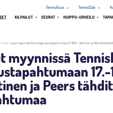
TennisÄssä
TennisClub
K
SET
KILPAILUT
SEURAT
HUIPPU-URHEILU
TAPA
nnakot
>
Liput myynnissä Tennisliiga-avaustapahtumaan 17.-18.10. – Kontinen ja Peers tähdittäv
t myynnissä Tennisl
stapahtumaan 17.-1
inen ja Peers tähdi
ahtumaa