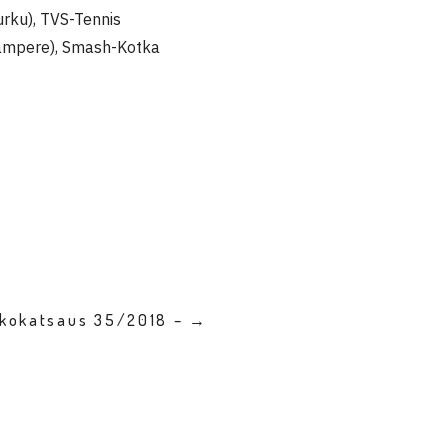
urku), TVS-Tennis
(Tampere), Smash-Kotka
kkokatsaus 35/2018 – →