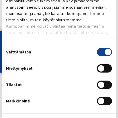
ominaisuuksien tukemiseen ja kävijämäärämme
analysoimiseen. Lisäksi jaamme sosiaalisen median,
mainosalan ja analytiikka-alan kumppaneillemme
tietoja siitä, miten käytät sivustoamme.
Kumppanimme voivat yhdistää näitä tietoja muihin
tietoihin, joita olet antanut heille tai joita on kerätty,
Lataa OmaTennis!
kun olet käyttänyt heidän palvelujaan.
Suostumuksen
Välttämätön
valinta
Mieltymykset
Oona Orpana
Tilastot
Junioreita Liettuassa ja Latviassa
Porsche Junior Team Finlandin junioreita on pelaamassa
Markkinointi
Liettuan 5. kategorian ITF-turnauksessa ja Latvian 3.
kategorian Tennis Europe -turnauksessa. Liettuassa