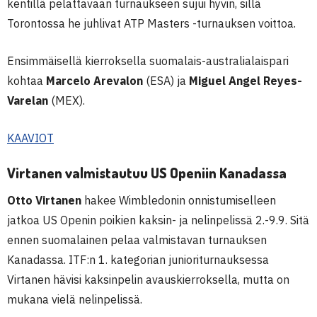
kentillä pelattavaan turnaukseen sujui hyvin, sillä
Torontossa he juhlivat ATP Masters -turnauksen voittoa.
Ensimmäisellä kierroksella suomalais-australialaispari
kohtaa
Marcelo Arevalon
(ESA) ja
Miguel Angel Reyes-
Varelan
(MEX).
KAAVIOT
Virtanen valmistautuu US Openiin Kanadassa
Otto Virtanen
hakee Wimbledonin onnistumiselleen
jatkoa US Openin poikien kaksin- ja nelinpelissä 2.-9.9. Sitä
ennen suomalainen pelaa valmistavan turnauksen
Kanadassa. ITF:n 1. kategorian junioriturnauksessa
Virtanen hävisi kaksinpelin avauskierroksella, mutta on
mukana vielä nelinpelissä.