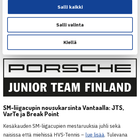
kaksinpelin pääsarjoissa ovat
Roni Hietaranta
,
Emilia
Salli kaikki
Hartman
ja
Peppi Ramstedt
. Latviassa on kisaamassa
Arina Vabistsevits
.
Salli valinta
5. KATEGORIAN ITF-JUNIORITURNAUS, LIETTUA
Kiellä
3. KATEGORIAN TE-JUNIORITURNAUS, LATVIA
SM-liigacupin nousukarsinta Vantaalla: JTS,
VarTe ja Break Point
Kesäkauden SM-liigacupien mestaruuksia juhli sekä
naisissa että miehissä HVS-Tennis –
lue lisää
. Tulevana