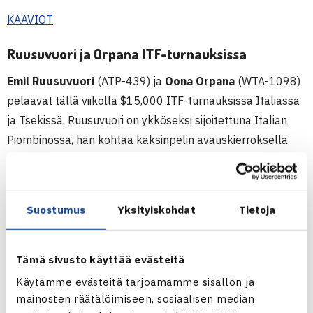
KAAVIOT
Ruusuvuori ja Orpana ITF-turnauksissa
Emil Ruusuvuori
(ATP-439) ja
Oona Orpana
(WTA-1098)
pelaavat tällä viikolla $15,000 ITF-turnauksissa Italiassa
ja Tsekissä. Ruusuvuori on ykköseksi sijoitettuna Italian
Piombinossa, hän kohtaa kaksinpelin avauskierroksella
italialaisen
Moritz Trockerin
(ATP-1604). Orpana on
sijoittamattomana suoraan pääsarjassa, jonka kaavioita ei
ole vielä julkaistu.
Suostumus
Yksityiskohdat
Tietoja
$15,000 ITF-TURNAUS, ITALIA
$15,000 ITF-TURNAUS, TSEKKI
Tämä sivusto käyttää evästeitä
Käytämme evästeitä tarjoamamme sisällön ja
mainosten räätälöimiseen, sosiaalisen median