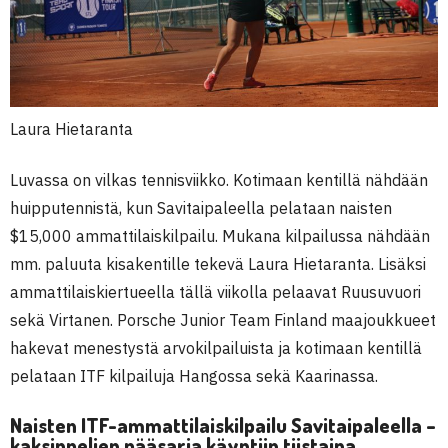
Laura Hietaranta
Luvassa on vilkas tennisviikko. Kotimaan kentillä nähdään
huipputennistä, kun Savitaipaleella pelataan naisten
$15,000 ammattilaiskilpailu. Mukana kilpailussa nähdään
mm. paluuta kisakentille tekevä Laura Hietaranta. Lisäksi
ammattilaiskiertueella tällä viikolla pelaavat Ruusuvuori
sekä Virtanen. Porsche Junior Team Finland maajoukkueet
hakevat menestystä arvokilpailuista ja kotimaan kentillä
pelataan ITF kilpailuja Hangossa sekä Kaarinassa.
Naisten ITF-ammattilaiskilpailu Savitaipaleella –
kaksinpelien pääsarja käyntiin tiistaina