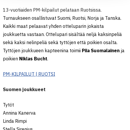
13-vuotiaiden PM-kilpailut pelataan Ruotsissa.
Turnaukseen osallistuvat Suomi, Ruotsi, Norja ja Tanska.
Kaikki maat pelaavat yhden otteluparin jokaista
joukkuetta vastaan. Ottelupari sisältää neljä kaksinpeliä
sekä kaksi nelinpeliä sekä tyttöjen että poikien osalta.
Tyttöjen joukkueen kapteenina toimii
Piia Suomalainen
ja
poikien
Niklas Bucht
.
PM-KILPAILUT | RUOTSI
Suomen joukkueet
Tytöt
Annina Kanerva
Linda Rimpi
Stella Sirenius