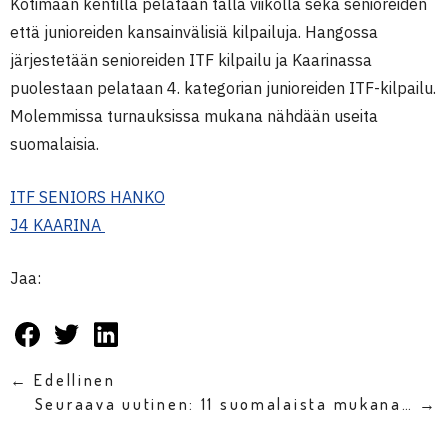
Kotimaan kentillä pelataan tällä viikolla sekä senioreiden
että junioreiden kansainvälisiä kilpailuja. Hangossa
järjestetään senioreiden ITF kilpailu ja Kaarinassa
puolestaan pelataan 4. kategorian junioreiden ITF-kilpailu.
Molemmissa turnauksissa mukana nähdään useita
suomalaisia.
ITF SENIORS HANKO
J4 KAARINA
Jaa:
← Edellinen
Seuraava uutinen: 11 suomalaista mukana… →