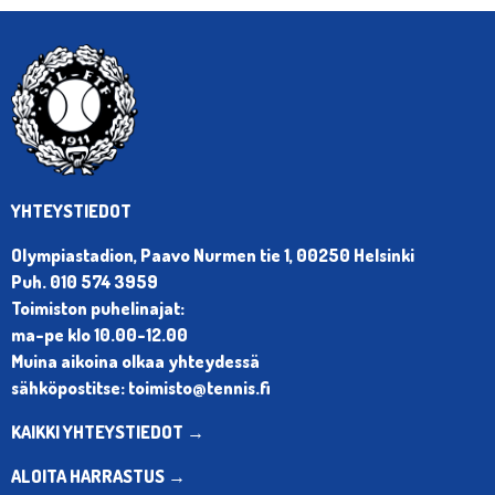
YHTEYSTIEDOT
Olympiastadion, Paavo Nurmen tie 1, 00250 Helsinki
Puh. 010 574 3959
Toimiston puhelinajat:
ma-pe klo 10.00-12.00
Muina aikoina olkaa yhteydessä
sähköpostitse: toimisto@tennis.fi
KAIKKI YHTEYSTIEDOT →
ALOITA HARRASTUS →