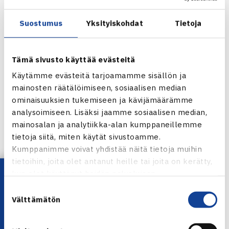
Suostumus
Yksityiskohdat
Tietoja
Lisäksi ITF kiertueella on mukana useita suomalaisia.
M15 ITF WORLD TENNIS TOUR | VIRO
Tämä sivusto käyttää evästeitä
Käytämme evästeitä tarjoamamme sisällön ja
12-vuotiaat EM-joukkuekilpailun finaaleissa
Ranskassa, 13-vuotiaiden PM-kilpailut pelataan
mainosten räätälöimiseen, sosiaalisen median
Ruotsissa
ominaisuuksien tukemiseen ja kävijämäärämme
analysoimiseen. Lisäksi jaamme sosiaalisen median,
Porsche Junior Team Finlandin 12-vuotiaat pojat pelaavat
mainosalan ja analytiikka-alan kumppaneillemme
EM-joukkuekilpailun, Summer Cup by Dunlop, kahdeksan
tietoja siitä, miten käytät sivustoamme.
parhaan maan finaaliturnauksessa. Joukkueen
Kumppanimme voivat yhdistää näitä tietoja muihin
tietoihin, joita olet antanut heille tai joita on kerätty,
muodostavat
Kaius Ketola
(HVS),
Aatu Niemelä
(Smash)
Lataa OmaTennis!
kun olet käyttänyt heidän palvelujaan.
ja
Alex Tuomolin
(HVS).
Joonas Jalkanen
toimi joukkueen
Suostumuksen
kapteenina alkulohkovaiheessa. Finaaliturnauksessa
Välttämätön
valinta
kapteenin vastuuta kantaa
Saku Siivonen
. Finaaliturnaus
käynnistyy torstaina Dijonissa Ranskassa. Suomen lisäksi