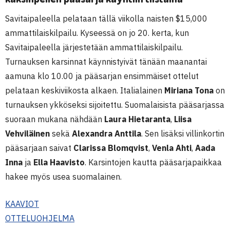
Savitaipaleella pelataan tällä viikolla naisten $15,000
ammattilaiskilpailu. Kyseessä on jo 20. kerta, kun
Savitaipaleella järjestetään ammattilaiskilpailu.
Turnauksen karsinnat käynnistyivät tänään maanantai
aamuna klo 10.00 ja pääsarjan ensimmäiset ottelut
pelataan keskiviikosta alkaen. Italialainen
Miriana Tona
on
turnauksen ykköseksi sijoitettu. Suomalaisista pääsarjassa
suoraan mukana nähdään
Laura Hietaranta
,
Liisa
Vehviläinen
sekä
Alexandra Anttila
. Sen lisäksi villinkortin
pääsarjaan saivat
Clarissa Blomqvist
,
Venla Ahti
,
Aada
Inna
ja
Ella Haavisto
. Karsintojen kautta pääsarjapaikkaa
hakee myös usea suomalainen.
KAAVIOT
OTTELUOHJELMA