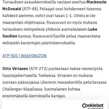
Turnauksen avauskierroksella vastaan asettuu
Mackenzie
McDonald
(ATP-48). Pelaajat ovat kohdanneet toisensa
kahdesti aiemmin, voitot ovat tasan 1-1. Ottelu ei ole
maanantain ohjelmassa. Ruusuvuori on myös mukana
turnauksen nelinpelissä yhdessä australialaisen
Luke
Savillen
kanssa. Ruusuvuori/Saville pelaa maanantaina
nelinpelin karsintojen päätöskierroksella.
ATP 500 | WASHINGTON
Otto Virtanen
(ATP-272) puolestaan hakee menestystä
haastajakiertueella Tsekeissä. Virtanen on mukana
suoraan pääsarjassa Liberecin massakentillä pelattavassa
Challenger-kilpailussa. Suomalainen kohtaa
ensimmäisellä kierroksella karsijan.
ATP CHALLENGER | TSEKKI