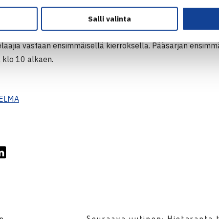
 pelattavan turnauksen kärkisijoitettu on italialainen
Mirian
sella nähdään yksi täysin sinivalkoinen kohtaaminen, kun kahd
Salli valinta
htaa karsija Gabranin. Muista suomalaisista Alkio, Blomqvist j
pelaajia vastaan ensimmäisellä kierroksella. Pääsarjan ensimm
 klo 10 alkaen.
ELMA
en
Seuraava uutinen: Hietaranta 