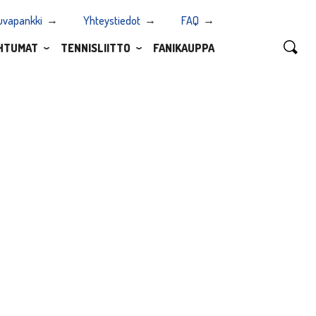
uvapankki
Yhteystiedot
FAQ
HTUMAT
TENNISLIITTO
FANIKAUPPA