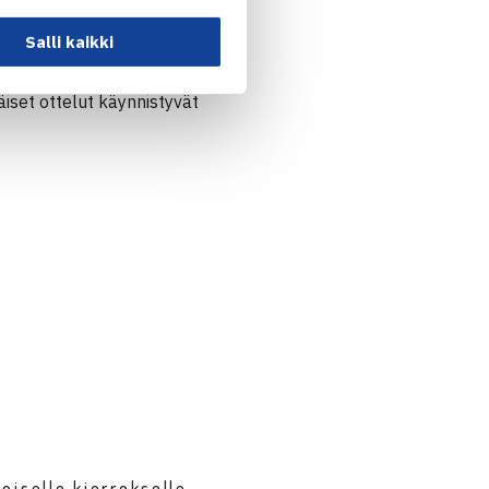
a Tona
(WTA-783).
eksanneksi sijoitettu
Salli kaikki
a Nuutinen arvottiin
äiset ottelut käynnistyvät
toiselle kierrokselle… →