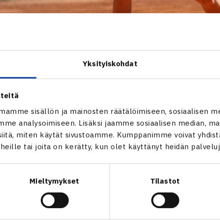
Yksityiskohdat
inen
la pelataan tällä viikolla naisten $15,000 ammattilaiskilpailu.
teitä
leella järjestetään ammattilaisturnaus.
mamme sisällön ja mainosten räätälöimiseen, sosiaalisen m
me analysoimiseen. Lisäksi jaamme sosiaalisen median, mai
sinnat käynnistyivät maanantaina ja viimeiset pääsarjapaikan 
itä, miten käytät sivustoamme. Kumppanimme voivat yhdistää
taina. Karsintojen kautta suomalaisista pääsarjapaikan itselle
t heille tai joita on kerätty, kun olet käyttänyt heidän palvelu
 Alkio
,
Paula Joukanen
ja
Heta Nuutinen
. Rankingin peruste
aura Hietaranta
,
Liisa Vehviläinen
sekä
Alexandra Anttila
. S
Mieltymykset
Tilastot
aivat tuore ulkokenttien suomenmestari
Clarissa Blomqvist
Haavisto
. Näin ollen 32 pelaajan pääsarjassa nähdään yhteen