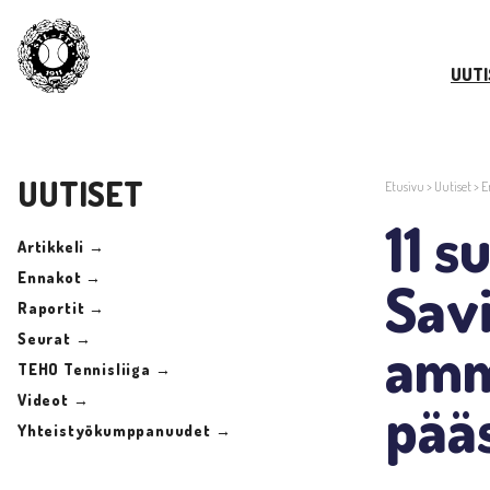
UUTI
UUTISET
Etusivu
>
Uutiset
>
E
11 
Artikkeli →
Ennakot →
Savi
Raportit →
Seurat →
amma
TEHO Tennisliiga →
Videot →
pää
Yhteistyökumppanuudet →