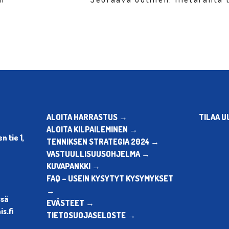
ALOITA HARRASTUS →
TILAA U
ALOITA KILPAILEMINEN →
 tie 1,
TENNIKSEN STRATEGIA 2024 →
VASTUULLISUUSOHJELMA →
KUVAPANKKI →
FAQ – USEIN KYSYTYT KYSYMYKSET
→
ssä
EVÄSTEET →
s.fi
TIETOSUOJASELOSTE →