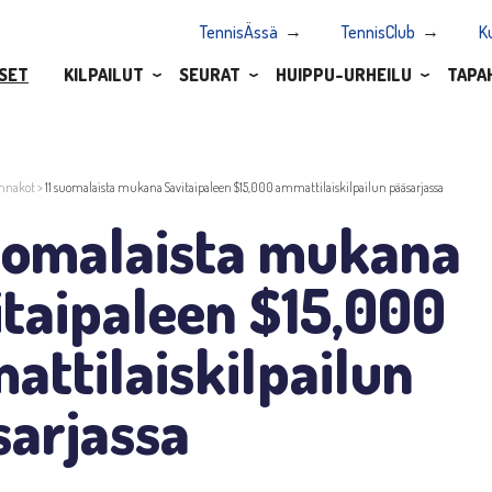
TennisÄssä
TennisClub
K
SET
KILPAILUT
SEURAT
HUIPPU-URHEILU
TAPA
nnakot
>
11 suomalaista mukana Savitaipaleen $15,000 ammattilaiskilpailun pääsarjassa
suomalaista mukana
taipaleen $15,000
ttilaiskilpailun
sarjassa