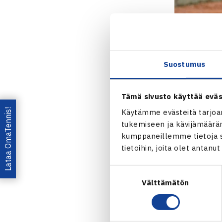
Suostumus
Liisa Vehvilä
Savitaipaleel
Tämä sivusto käyttää eväs
kun Savitaipa
Lataa OmaTennis!
Käytämme evästeitä tarjoa
tukemiseen ja kävijämääräm
Kilpailun kar
kumppaneillemme tietoja si
selvillä tiis
tietoihin, joita olet antanu
Gabran
,
Aino
Suostumuksen
ansaitsivat
L
Välttämätön
valinta
pääsarjaan s
Inna
ja
Ella 