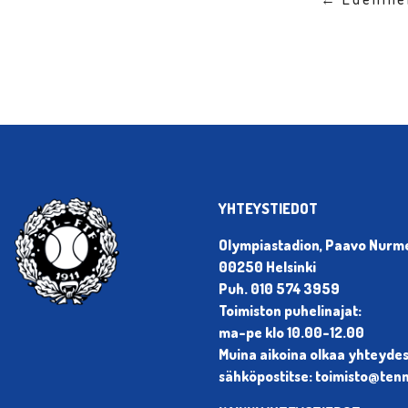
YHTEYSTIEDOT
Olympiastadion, Paavo Nurmen
00250 Helsinki
Puh. 010 574 3959
Toimiston puhelinajat:
ma-pe klo 10.00-12.00
Muina aikoina olkaa yhteyde
sähköpostitse: toimisto@tenni