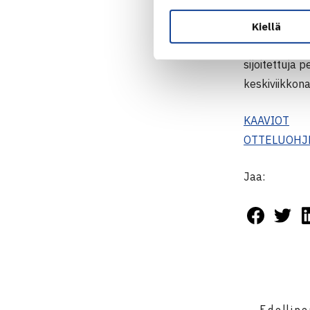
Massakentillä
Avauskierrok
Kiellä
Hietaranta ko
sijoitettuja 
keskiviikkona
KAAVIOT
OTTELUOHJ
Jaa:
← Edellin