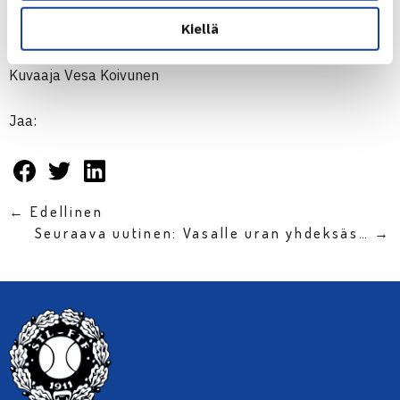
Kiellä
20230211 Helsinki. Tennisliigan
finaalitapahtuma Talin tenniskeskus.
Kuvaaja Vesa Koivunen
Jaa:
← Edellinen
Seuraava uutinen: Vasalle uran yhdeksäs… →