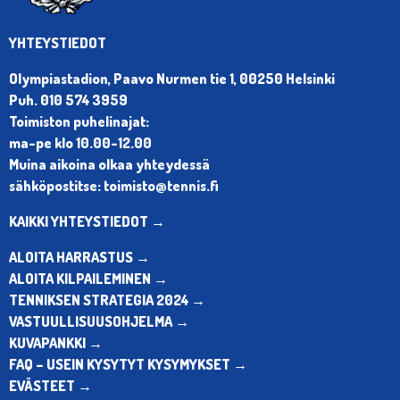
YHTEYSTIEDOT
Olympiastadion, Paavo Nurmen tie 1, 00250 Helsinki
Puh. 010 574 3959
Toimiston puhelinajat:
ma-pe klo 10.00-12.00
Muina aikoina olkaa yhteydessä
sähköpostitse: toimisto@tennis.fi
KAIKKI YHTEYSTIEDOT →
ALOITA HARRASTUS →
ALOITA KILPAILEMINEN →
TENNIKSEN STRATEGIA 2024 →
VASTUULLISUUSOHJELMA →
KUVAPANKKI →
FAQ – USEIN KYSYTYT KYSYMYKSET →
EVÄSTEET →