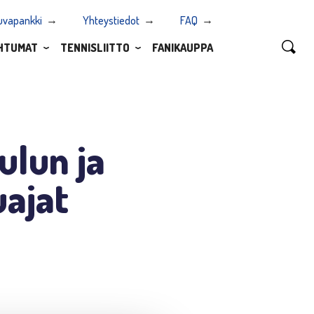
uvapankki
Yhteystiedot
FAQ
HTUMAT
TENNISLIITTO
FANIKAUPPA
ulun ja
ajat