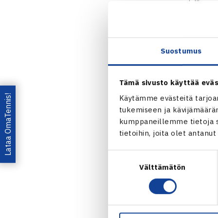
Tennisliiton 
mukavaa joulu
suljettu
Suostumus
parhaite
puhelin 
4.1.2021
Tämä sivusto käyttää eväs
Lataa OmaTennis!
Käytämme evästeitä tarjoa
Jaa:
tukemiseen ja kävijämääräm
kumppaneillemme tietoja si
tietoihin, joita olet antanu
Suostumuksen
Välttämätön
valinta
← Edellin