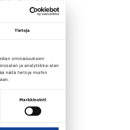
i joulun aikaan. Oikein
Tietoja
2020 klo 9.00-12.00
edian ominaisuuksien
nosalan ja analytiikka-alan
 näitä tietoja muihin
jaan.
Markkinointi
lminen voitti hopeaa… →