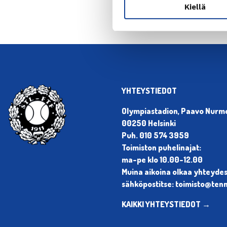
Kiellä
YHTEYSTIEDOT
Olympiastadion, Paavo Nurmen
00250 Helsinki
Puh. 010 574 3959
Toimiston puhelinajat:
ma-pe klo 10.00-12.00
Muina aikoina olkaa yhteyde
sähköpostitse: toimisto@tenni
KAIKKI YHTEYSTIEDOT →