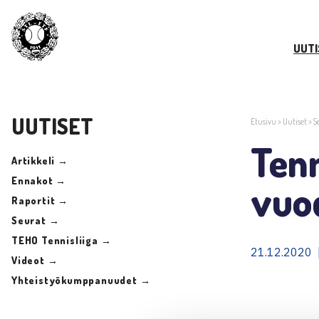
UUTI
UUTISET
Etusivu
>
Uutiset
>
S
Tenn
Artikkeli →
Ennakot →
vuo
Raportit →
Seurat →
TEHO Tennisliiga →
21.12.2020 
Videot →
Yhteistyökumppanuudet →