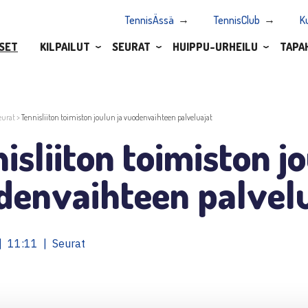
TennisÄssä
TennisClub
K
SET
KILPAILUT
SEURAT
HUIPPU-URHEILU
TAPA
eurat
>
Tennisliiton toimiston joulun ja vuodenvaihteen palveluajat
isliiton toimiston jo
denvaihteen palvelu
| 11:11 | Seurat