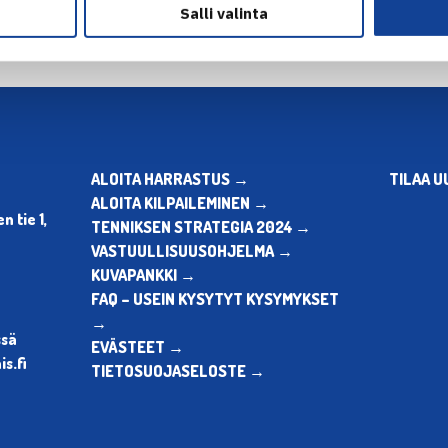
Salli valinta
ALOITA HARRASTUS →
TILAA U
ALOITA KILPAILEMINEN →
 tie 1,
TENNIKSEN STRATEGIA 2024 →
VASTUULLISUUSOHJELMA →
KUVAPANKKI →
FAQ – USEIN KYSYTYT KYSYMYKSET
→
ssä
EVÄSTEET →
s.fi
TIETOSUOJASELOSTE →