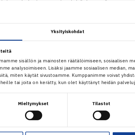
toimisto palvelee jäsenseurojaan ja lajin harrastajia seuraavast
a ja liikunnallista uutta vuotta kaikille!
: 24.-27.12.2020 & 1.-3.1.2021
Yksityiskohdat
n tavoittaa
toimisto@tennis.fi
010 5743959: 23.12.2020 klo 9.00-12.00 | 28.-31.12.
 alkaen normaalisti klo 9.00-15.00
teitä
mamme sisällön ja mainosten räätälöimiseen, sosiaalisen m
me analysoimiseen. Lisäksi jaamme sosiaalisen median, mai
itä, miten käytät sivustoamme. Kumppanimme voivat yhdistää
t heille tai joita on kerätty, kun olet käyttänyt heidän palvelu
Mieltymykset
Tilastot
en
Seuraava uutinen: Niklas-Sa