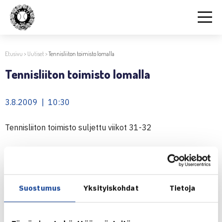
Etusivu
>
Uutiset
>
Tennisliiton toimisto lomalla
Tennisliiton toimisto lomalla
3.8.2009 | 10:30
Tennisliiton toimisto suljettu viikot 31-32
Tennisliiton toimistonväki viettää yhtäaikaisesti kesälomia
viikot 31-32, jolloin toimisto on suljettu. 10.8. lähtien
toimisto on jälleen auki.
Suostumus
Yksityiskohdat
Tietoja
Kansallisten kilpailujen tuloksista voi lomien aikana olla
yhteyksissä Jukka Antilaan, jukka.antila@tennis.fi.