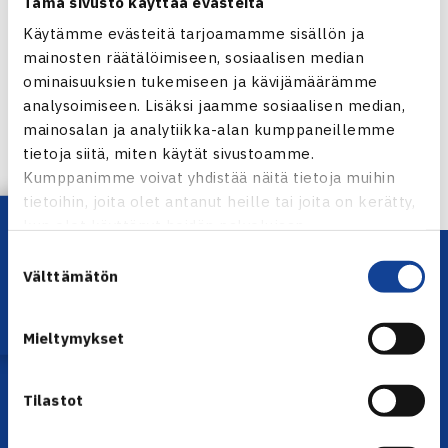
Tämä sivusto käyttää evästeitä
Käytämme evästeitä tarjoamamme sisällön ja
Jaa:
mainosten räätälöimiseen, sosiaalisen median
ominaisuuksien tukemiseen ja kävijämäärämme
analysoimiseen. Lisäksi jaamme sosiaalisen median,
mainosalan ja analytiikka-alan kumppaneillemme
← Edellinen
tietoja siitä, miten käytät sivustoamme.
Seuraava uutinen: Laine ja Roma… →
Kumppanimme voivat yhdistää näitä tietoja muihin
tietoihin, joita olet antanut heille tai joita on kerätty,
Lataa OmaTennis!
kun olet käyttänyt heidän palvelujaan.
Suostumuksen
Välttämätön
valinta
Mieltymykset
Tilastot
YHTEYSTIEDOT