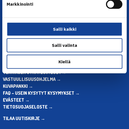
Olympiastadion, Paavo Nurmen tie 1, 00250 Helsinki
Markkinointi
Puh. 010 574 3959
Toimiston puhelinajat:
ma-pe klo 10.00-12.00
Muina aikoina olkaa yhteydessä
Salli kaikki
sähköpostitse: toimisto@tennis.fi
Salli valinta
KAIKKI YHTEYSTIEDOT →
ALOITA HARRASTUS →
Kiellä
ALOITA KILPAILEMINEN →
TENNIKSEN STRATEGIA 2024 →
VASTUULLISUUSOHJELMA →
KUVAPANKKI →
FAQ – USEIN KYSYTYT KYSYMYKSET →
EVÄSTEET →
TIETOSUOJASELOSTE →
TILAA UUTISKIRJE →