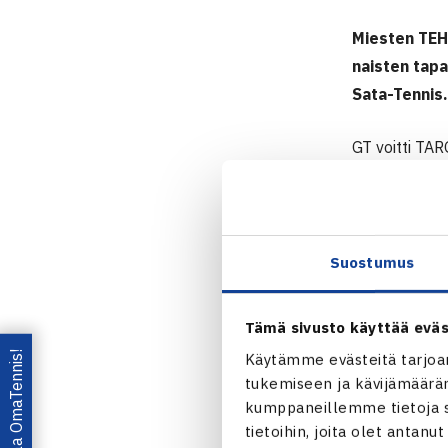
Miesten TEHO
naisten tapa
Sata-Tennis.
GT voitti TAR
Juho Paukku 
Mika Julinia 
erin 6–3, 6–4
Suostumus
Meilahden Li
vastasi Karl 
Tämä sivusto käyttää eväs
Ehrnroothin 
Lataa OmaTennis!
Käytämme evästeitä tarjoa
9. Nelinpelis
tukemiseen ja kävijämääräm
kumppaneillemme tietoja si
Sarjan kärki
tietoihin, joita olet antanu