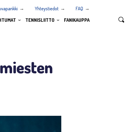
uvapankki
Yhteystiedot
FAQ
HTUMAT
TENNISLIITTO
FANIKAUPPA
 miesten