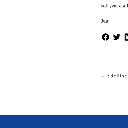
koti-/vieraso
Jaa:
← Edellin