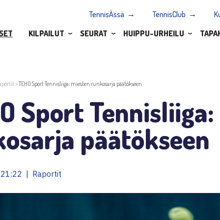
TennisÄssä
TennisClub
K
SET
KILPAILUT
SEURAT
HUIPPU-URHEILU
TAPA
aportit
>
TEHO Sport Tennisliiga: miesten runkosarja päätökseen
 Sport Tennisliiga:
kosarja päätökseen
21:22 | Raportit