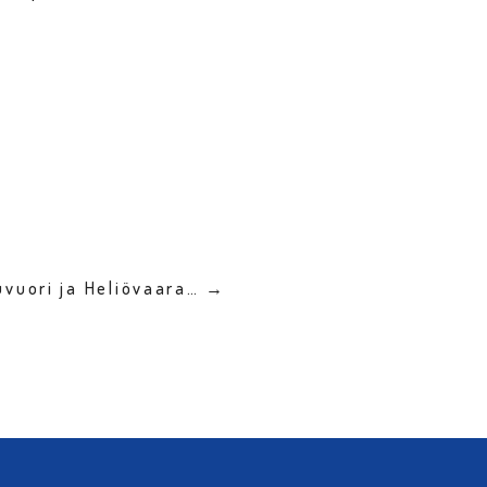
uvuori ja Heliövaara… →