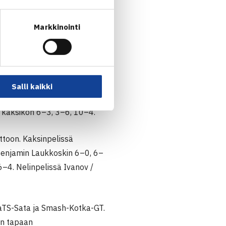
n erin 6–4, 6–4. Tuomas
uvuoren 6–4, 6–4 ja
Markkinointi
rinaisen yhden pelatun pelin
joukkueet pelasivat 2–2
laa vastaan 3–6, 6–4, 10–6.
Salli kaikki
aeuksen 6–4, 2–6, 10–6.
i kaksikon 6–3, 3–6, 10–4.
ttoon. Kaksinpelissä
 Benjamin Laukkoskin 6–0, 6–
6–4. Nelinpelissä Ivanov /
 TaTS-Sata ja Smash-Kotka-GT.
en tapaan