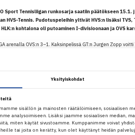
 Sport Tennisliigan runkosarja saatiin päätökseen 15.1. ja
an HVS-Tennis. Pudotuspeleihin yltivät HVS:n lisäksi TVS,
 HLK:n kohtalona oli putoaminen I-divisioonaan ja OVS kars
GA arenalla OVS:n 3–1. Kaksinpelissä GT:n Jurgen Zopp voitti V
Andreas Sillasten 6–2, 7–6. Oululaisten voitosta vastasi Len
vastaan erin 6–2, 6–4. Nelinpelissä Zopp / Paukku voittivat La
.
Yksityiskohdat
ikuntakeskuksessa HLK ja Smash-Kotka tasasivat pisteet. HLK:
Kiur Saar ottelussaan Ville-Petteri Ahtia vastaan erin 6–3, 6–2.
teitä
6–4, 6–3 ja Jussi Salmio voitti Oskar Stumpfin kolmen erän j
mamme sisällön ja mainosten räätälöimiseen, sosiaalisen m
sä Kiur Saar / Ehrnrooth voittivat Ahti / Eerola parin 6–3, 6–4.
me analysoimiseen. Lisäksi jaamme sosiaalisen median, mai
itä, miten käytät sivustoamme. Kumppanimme voivat yhdistää
joukkueet HVS ja TVS kohtasivat Turussa ja TVS vei voiton luk
t heille tai joita on kerätty, kun olet käyttänyt heidän palvelu