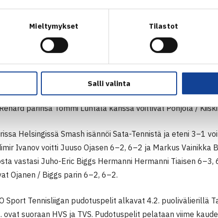
oukkuepelaaja Patrik Niklas-Salminen Santtu Leskistä vastaa
tti Sami Huurinaisen 6–3, 3–6, 10–7, Daniel Kotka Elias Ruus
Mieltymykset
Tilastot
Leskinen / Rikkonen kaksikko voittivat Niklas-Salmisen ja Huu
ella luovutuksella.
 Tenniskeskuksessa ETS isännöi Tampereen Tennisseuraa ja 
aksinpelissä ETS:n voitosta vastasi Lucas Renard Peetu Pohjo
Salli valinta
voitti Max Alopaeuksen erin 6–2, 6–1 ja Tero Vilen Felix Alop
Renard parinsa Tommi Luhtala kanssa voittivat Pohjola / Kiisk
issa Helsingissä Smash isännöi Sata-Tennistä ja eteni 3–1 voi
imir Ivanov voitti Juuso Ojasen 6–2, 6–2 ja Markus Vainikka
osta vastasi Juho-Eric Biggs Hermanni Hermanni Tiaisen 6–3, 
ivat Ojanen / Biggs parin 6–2, 6–2.
Sport Tennisliigan pudotuspelit alkavat 4.2. puolivälierillä
.2. ovat suoraan HVS ja TVS. Pudotuspelit pelataan viime kaud