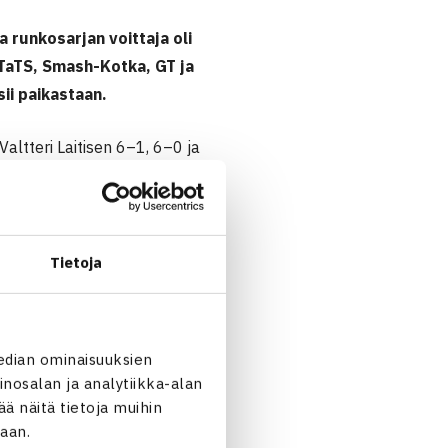
 runkosarjan voittaja oli
 TaTS, Smash-Kotka, GT ja
ii paikastaan.
altteri Laitisen 6–1, 6–0 ja
ni Loukkolan ottelussaan
itisen ja Niila-Tapio Maggan
Tietoja
n voitosta kaksinpelissä
 Oskari Eerola voitti August
älkeen lukemin 6–7, 6–1, 11–
edian ominaisuuksien
nosalan ja analytiikka-alan
 näitä tietoja muihin
emin 3–1. HVS:n voitosta
jaan.