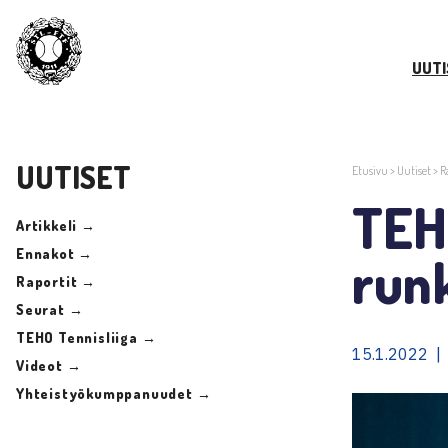
UUTI
UUTISET
Etusivu
>
Uutiset
>
R
TEHO
Artikkeli →
Ennakot →
run
Raportit →
Seurat →
TEHO Tennisliiga →
15.1.2022 | 
Videot →
Yhteistyökumppanuudet →