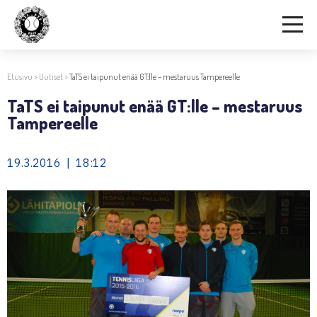
Etusivu
>
Uutiset
>
TaTS ei taipunut enää GT:lle – mestaruus Tampereelle
TaTS ei taipunut enää GT:lle – mestaruus
Tampereelle
19.3.2016 | 18:12