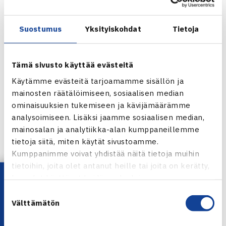
vuonna poistuimme loppuottelusta onnellisina hopeasta,
niin olimme samalla pettyneitä tappiosta. Päätimme, että
tänään emme häviä samalle rakkaalle vastustajalle,
Suostumus
Yksityiskohdat
Tietoja
TaTSin kantaviin voimiin kuuluva Lauri Kiiski sanoi.
Tämä sivusto käyttää evästeitä
– Kaikki matsit olivat tiukkoja ja hyvää tennistä. Kiva, että
Käytämme evästeitä tarjoamamme sisällön ja
pääsimme ratkaisemaan nelinpeleissä, niin jännitys säilyi
mainosten räätälöimiseen, sosiaalisen median
loppuun asti.
ominaisuuksien tukemiseen ja kävijämäärämme
analysoimiseen. Lisäksi jaamme sosiaalisen median,
mainosalan ja analytiikka-alan kumppaneillemme
tietoja siitä, miten käytät sivustoamme.
GT-TaTS
Kumppanimme voivat yhdistää näitä tietoja muihin
tietoihin, joita olet antanut heille tai joita on kerätty,
Lataa OmaTennis!
kun olet käyttänyt heidän palvelujaan.
Suostumuksen
Välttämätön
Anton Pavlov
–
Micke Kontinen
6-7, 7-6, 10-6
valinta