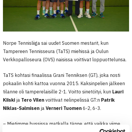
Norpe Tennisliiga sai uudet Suomen mestarit, kun
Tampereen Tennisseura (TaTS) miehissä ja Oulun
Verkkopalloseura (OVS) naisissa voittivat loppuottelunsa.
TaTS kohtasi finaalissa Grani Tenniksen (GT), joka nosti
pokaalin kohti kattoa vuonna 2015. Kaksinpelien jälkeen
tilanne oli tamperelaisille 2-1. Voitto sinetöityi, kun
Lauri
Kiiski
ja
Tero Vilen
voittivat nelinpelissä GT:n
Patrik
Niklas-Salmisen
ja
Verneri Tuomen
6-2, 6-3.
– Mietimme bussissa matkalla tänne, että vaikka viime