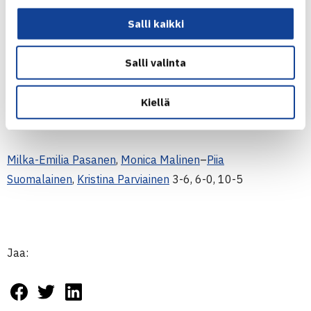
OVS-Smash, naiset
Salli kaikki
Salli valinta
Milka-Emilia Pasanen
–
Piia Suomalainen
0-6, 1-6
Kiellä
Monica Malinen
–
Kristina Parviainen
6-0, 6-2
Milka-Emilia Pasanen
,
Monica Malinen
–
Piia
Suomalainen
,
Kristina Parviainen
3-6, 6-0, 10-5
Jaa: