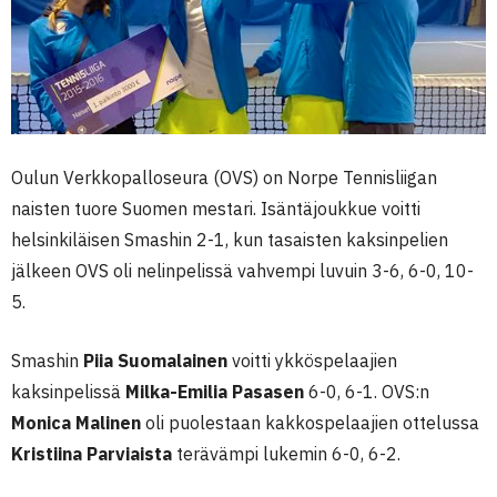
Oulun Verkkopalloseura (OVS) on Norpe Tennisliigan
naisten tuore Suomen mestari. Isäntäjoukkue voitti
helsinkiläisen Smashin 2-1, kun tasaisten kaksinpelien
jälkeen OVS oli nelinpelissä vahvempi luvuin 3-6, 6-0, 10-
5.
Smashin
Piia Suomalainen
voitti ykköspelaajien
kaksinpelissä
Milka-Emilia Pasasen
6-0, 6-1. OVS:n
Monica Malinen
oli puolestaan kakkospelaajien ottelussa
Kristiina Parviaista
terävämpi lukemin 6-0, 6-2.