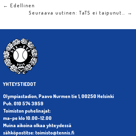
← Edellinen
Seuraava uutinen: TaTS ei taipunut… →
YHTEYSTIEDOT
Olympiastadion, Paavo Nurmen tie 1, 00250 Helsinki
Puh. 010 574 3959
Toimiston puhelinajat:
ma-pe klo 10.00-12.00
Muina aikoina olkaa yhteydessä
sähköpostitse: toimisto@tennis.fi