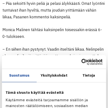
– Piia sekoitti hyvin peliä ja pelasi älykkäästi. Omat lyöntini
tuntuivat ihan hyviltä, mutta jouduin yrittämään vähän
liikaa, Pasanen kommentoi kaksinpeliä.
Monica Malinen
tähtäsi kaksinpelin toisessakin erässä 6-
0-tulokseen.
– En siihen ihan pystynyt. Vaadin itseltäni liikaa. Nelinpelin
alussa oli aika jännittävää, mutta onneksi saimme ottelun
toiseen erän hyvän fiiliksen, Malinen kertoi.
Suostumus
Yksityiskohdat
Tietoja
OVS:n naiset lentävät iltakoneella Helsinkiin
kaudenpäätösgaalaan ja lupasivat juhlia mestaruuttaan.
Malisella siihen on OVS:n 25 vuoden tauon jälkeen
Tämä sivusto käyttää evästeitä
saavuttaman mestaruuden lisäksi toinenkin syy:
Käytämme evästeitä tarjoamamme sisällön ja
ylioppilaskirjoitusten päättyminen.
mainosten räätälöimiseen, sosiaalisen median