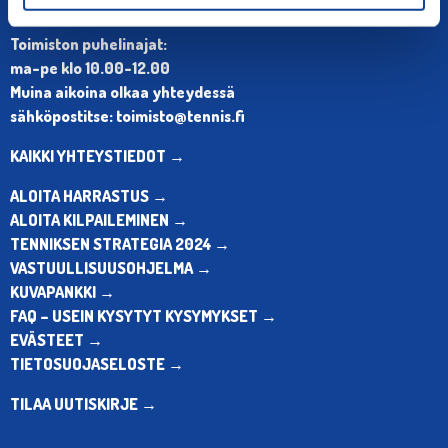
Puh. 010 574 3959
Toimiston puhelinajat:
ma-pe klo 10.00-12.00
Muina aikoina olkaa yhteydessä
sähköpostitse: toimisto@tennis.fi
KAIKKI YHTEYSTIEDOT →
ALOITA HARRASTUS →
ALOITA KILPAILEMINEN →
TENNIKSEN STRATEGIA 2024 →
VASTUULLISUUSOHJELMA →
KUVAPANKKI →
FAQ – USEIN KYSYTYT KYSYMYKSET →
EVÄSTEET →
TIETOSUOJASELOSTE →
TILAA UUTISKIRJE →