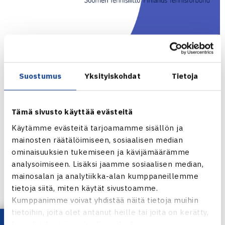
Uuden tasoluettelon julkaiseminen piti tapahtua torstaina
16.5., mutta palveluntarjoajan virheestä johtuen uuden
Suostumus
Yksityiskohdat
Tietoja
luettelon julkaiseminen venyy viikon 21 alkupuolelle.
Tennisliitto toimitti uuden tasoluettelon tiedot ajallaan
Tämä sivusto käyttää evästeitä
palveluntarjoajalle, mutta heidän prosessissaan on
Käytämme evästeitä tarjoamamme sisällön ja
tapahtunut virhe – tästä syystä uuden tasoluettelon
mainosten räätälöimiseen, sosiaalisen median
julkaiseminen venyy. Tämän johdosta 24.-26.5. pelattaviin
ominaisuuksien tukemiseen ja kävijämäärämme
analysoimiseen. Lisäksi jaamme sosiaalisen median,
kilpailuihin ilmoittaudutaan nykyisen listauksen mukaan.
mainosalan ja analytiikka-alan kumppaneillemme
tietoja siitä, miten käytät sivustoamme.
Tennisliitto pahoittelee viivästystä ja tekee tiivistä
Kumppanimme voivat yhdistää näitä tietoja muihin
yhteistyötä palveluntarjoajan kanssa virheen
tietoihin, joita olet antanut heille tai joita on kerätty,
korjaamiseksi.
kun olet käyttänyt heidän palvelujaan.