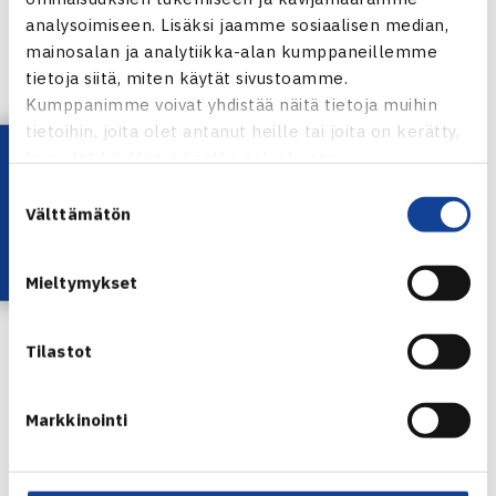
analysoimiseen. Lisäksi jaamme sosiaalisen median,
mainosalan ja analytiikka-alan kumppaneillemme
tietoja siitä, miten käytät sivustoamme.
Kumppanimme voivat yhdistää näitä tietoja muihin
tietoihin, joita olet antanut heille tai joita on kerätty,
Lataa OmaTennis!
kun olet käyttänyt heidän palvelujaan.
Suostumuksen
Välttämätön
valinta
Timo Nieminen
Mieltymykset
Kuva: Katriina Saarinen
Tilastot
Jaa:
Markkinointi
← Edellinen