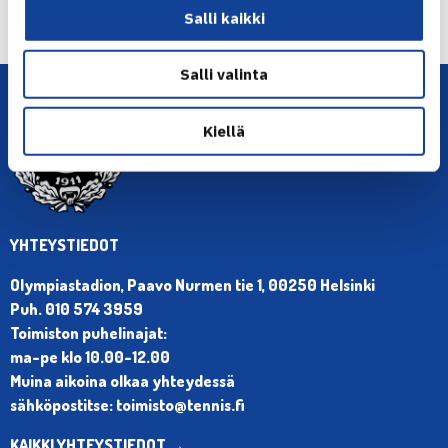
Seuraava uutinen: Jarkko Nieminen ja… →
Salli kaikki
Salli valinta
Kiellä
YHTEYSTIEDOT
Olympiastadion, Paavo Nurmen tie 1, 00250 Helsinki
Puh. 010 574 3959
Toimiston puhelinajat:
ma-pe klo 10.00-12.00
Muina aikoina olkaa yhteydessä
sähköpostitse: toimisto@tennis.fi
KAIKKI YHTEYSTIEDOT →