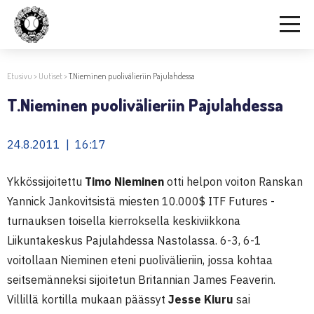
Etusivu
>
Uutiset
>
T.Nieminen puolivälieriin Pajulahdessa
T.Nieminen puolivälieriin Pajulahdessa
24.8.2011 | 16:17
Ykkössijoitettu
Timo Nieminen
otti helpon voiton Ranskan
Yannick Jankovitsistä miesten 10.000$ ITF Futures -
turnauksen toisella kierroksella keskiviikkona
Liikuntakeskus Pajulahdessa Nastolassa. 6-3, 6-1
voitollaan Nieminen eteni puolivälieriin, jossa kohtaa
seitsemänneksi sijoitetun Britannian James Feaverin.
Villillä kortilla mukaan päässyt
Jesse Kiuru
sai