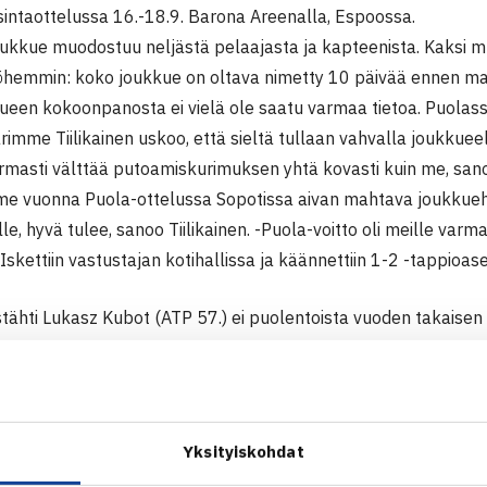
intaottelussa 16.-18.9. Barona Areenalla, Espoossa.
oukkue muodostuu neljästä pelaajasta ja kapteenista. Kaksi mu
hemmin: koko joukkue on oltava nimetty 10 päivää ennen maaott
ueen kokoonpanosta ei vielä ole saatu varmaa tietoa. Puolas
rimme Tiilikainen uskoo, että sieltä tullaan vahvalla joukkueel
rmasti välttää putoamiskurimuksen yhtä kovasti kuin me, sanoo
viime vuonna Puola-ottelussa Sopotissa aivan mahtava joukkue
e, hyvä tulee, sanoo Tiilikainen. -Puola-voitto oli meille varm
 Iskettiin vastustajan kotihallissa ja käännettiin 1-2 -tappioas
tähti Lukasz Kubot (ATP 57.) ei puolentoista vuoden takaisen
tössä ollut, mutta joutuu nyt harkitsemaan mukaan tuloa, mik
piakisoihin. Edustuskelpoisuuteen kun vaaditaan, että pelaaj
tehtävissä kahtena peräkkäisenä vuonna ennen kisoja.
Suomea vastaan Sopotissa, voitti Henri Kontisen, mutta hävisi
Yksityiskohdat
hmon ritariksi nousi Mihail Przysiezny (ATP 186), joka hävisi