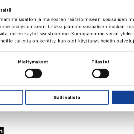
ollut paljon loukkaantumisia ja hänen rankinginsa on pudonnut
teitä
n aina vaarallinen, tietää Tiilikainen. – Vaikkei peli olisi kulk
mamme sisällön ja mainosten räätälöimiseen, sosiaalisen m
 Ei kannata tuijotella viime aikaisiin tuloksiin.
me analysoimiseen. Lisäksi jaamme sosiaalisen median, mai
lmennettava Jerzy Janowiczkin (ATP 141) voi tulla nimetyksi
itä, miten käytät sivustoamme. Kumppanimme voivat yhdistää
mmän Kim miettii, mitkä kaksi muuta nimeä ovat Suomen jou
t heille tai joita on kerätty, kun olet käyttänyt heidän palvelu
myös maailmanluokan nelinpelipari: Mariusz Fyrstenberg ja M
ngissa sijalla 13.
Mieltymykset
Tilastot
oja DC-tapahtumasta ja lipunmyynnistä
Salli valinta
Henri Kontinen (vas.) ja Jarkko Nieminen Sopotissa