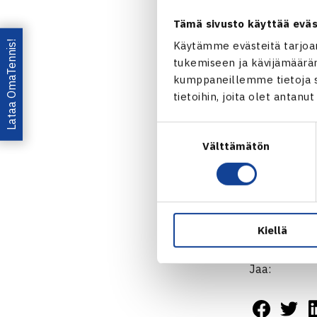
Miehellä on 
Tämä sivusto käyttää eväs
-Przysiezny o
Lataa OmaTennis!
Käytämme evästeitä tarjoa
hengen päälle.
tukemiseen ja kävijämääräm
Kimin oma va
kumppaneillemme tietoja si
kohtaloa ene
tietoihin, joita olet antanu
Puolalla on 
nelinpeliranki
Suostumuksen
Välttämätön
valinta
Lisätiet
Kiellä
Jaa: