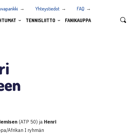
uvapankki
Yhteystiedot
FAQ
HTUMAT
TENNISLIITTO
FANIKAUPPA
ri
een
iemisen
(ATP 50) ja
Henri
pa/Afrikan I ryhmän