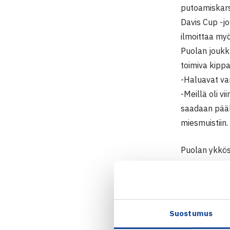
putoamiskars
Davis Cup -j
ilmoittaa myö
Puolan joukk
toimiva kippa
-Haluavat va
-Meillä oli 
saadaan pääll
miesmuistiin.
Puolan ykkös
joukkueen käy
Lontoon olym
maan edustus
Kubot pelasi 
Suostumus
Surullisen ha