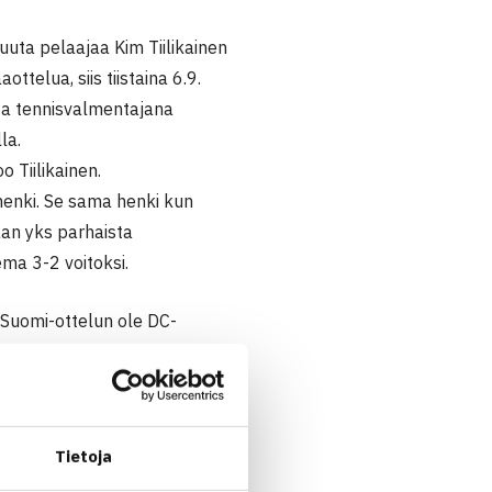
uta pelaajaa Kim Tiilikainen
elua, siis tiistaina 6.9.
sa tennisvalmentajana
la.
 Tiilikainen.
henki. Se sama henki kun
aan yks parhaista
ema 3-2 voitoksi.
 Suomi-ottelun ole DC-
äli mielii ensi kesän
at ovat käytettävissä oman
 Jarkko Niemiselle.
Tietoja
 molemmat kaksinpelinsä.