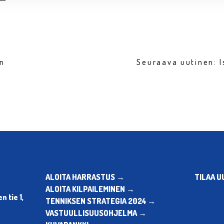
en
Seuraava uutinen: 
ALOITA HARRASTUS →
TILAA U
ALOITA KILPAILEMINEN →
 tie 1,
TENNIKSEN STRATEGIA 2024 →
VASTUULLISUUSOHJELMA →