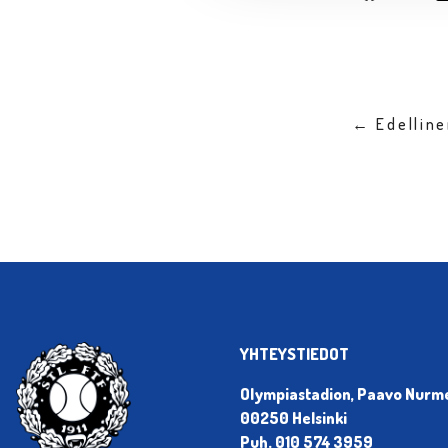
← Edellin
YHTEYSTIEDOT
Olympiastadion, Paavo Nurmen
00250 Helsinki
Puh. 010 574 3959