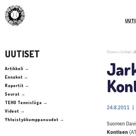
UUTI
UUTISET
Etusivu
>
Uutiset
>
J
Jark
Artikkeli →
Ennakot →
Kon
Raportit →
Seurat →
TEHO Tennisliiga →
24.8.2011 |
Videot →
Yhteistyökumppanuudet →
Suomen Davi
Kontisen
(AT