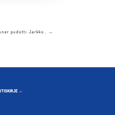
Isner pudotti Jarkko… →
UTISKIRJE →