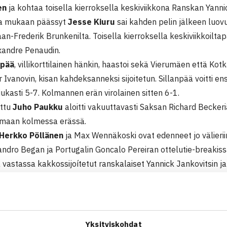
en
ja kohtaa toisella kierroksella keskiviikkona Ranskan Yanni
illa mukaan päässyt
Jesse Kiuru
sai kahden pelin jälkeen luov
Jaan-Frederik Brunkenilta. Toisella kierroksella keskiviikkoilt
andre Penaudin.
npää
, villikorttilainen hänkin, haastoi sekä Vierumäen että Ko
r Ivanovin, kisan kahdeksanneksi sijoitetun. Sillanpää voitti e
iukasti 5-7. Kolmannen erän virolainen sitten 6-1.
ettu
Juho Paukku
aloitti vakuuttavasti Saksan Richard Beckeri
umaan kolmessa erässä.
Herkko Pöllänen
ja Max Wennäkoski ovat edenneet jo välieriin.
andro Began ja Portugalin Goncalo Pereiran ottelutie-breakiss
 vastassa kakkossijoítetut ranskalaiset Yannick Jankovitsin j
000$ ITF Futures-turnaus
11 Nastola
takeskus Pajulahti
Yksityiskohdat