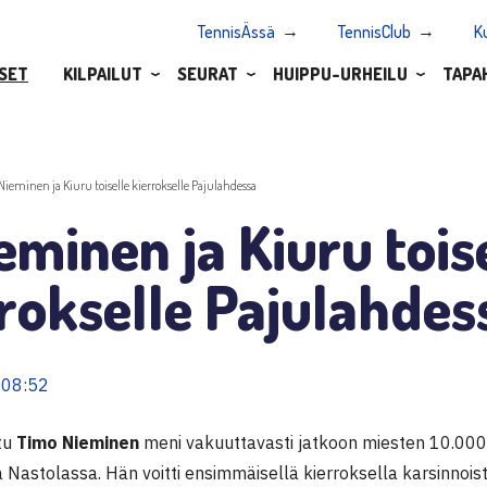
TennisÄssä
TennisClub
K
SET
KILPAILUT
SEURAT
HUIPPU-URHEILU
TAPA
.Nieminen ja Kiuru toiselle kierrokselle Pajulahdessa
eminen ja Kiuru tois
rokselle Pajulahdes
 08:52
ttu
Timo Nieminen
meni vakuuttavasti jatkoon miesten 10.000
ä Nastolassa. Hän voitti ensimmäisellä kierroksella karsinno