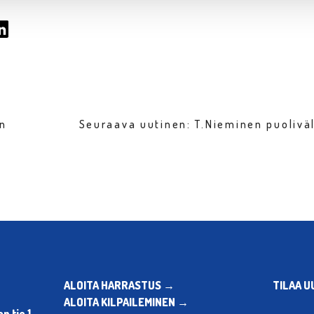
en
Seuraava uutinen: T.Nieminen puolivä
ALOITA HARRASTUS →
TILAA U
ALOITA KILPAILEMINEN →
 tie 1,