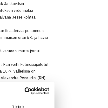
ck Jankovitsin.
utuksen viidenneksi
apäivänä Jesse kohtaa
tkan finaaleissa pelanneen
nsimmäisen erän 6-1 ja hävisi
ä vastaan, mutta joutui
 Pari voitti kolmossijoitetut
a 10-7. Välierissä on
a Alexandre Penaudin. (RN)
Tietoja