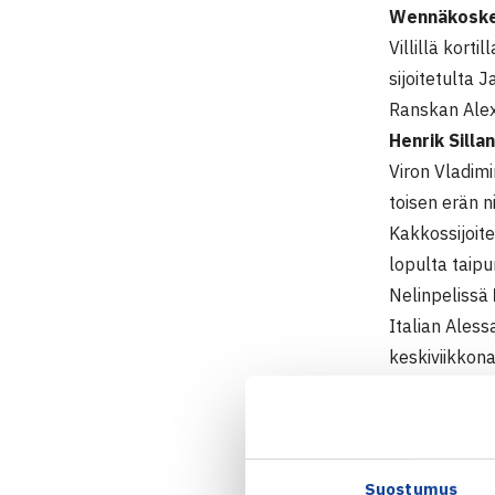
Wennäkosk
Villillä kort
sijoitetulta 
Ranskan Alex
Henrik Silla
Viron Vladimi
toisen erän n
Kakkossijoit
lopulta taip
Nelinpelissä
Italian Aless
keskiviikkona
Miesten 10.
20.-27.8.20
Järj: Liikun
Suostumus