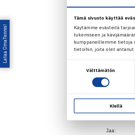
Kaksinpeli
2.kierrosta: 
Tämä sivusto käyttää eväs
Frederik Brunk
Lataa OmaTennis!
Käytämme evästeitä tarjoa
75 61, Richa
tukemiseen ja kävijämääräm
Nelinpeli
kumppaneillemme tietoja si
Puolivälieri
tietoihin, joita olet antanu
76(4) 16 [10
Suostumuksen
Pajulahd
Välttämätön
valinta
Kiellä
Jaa: