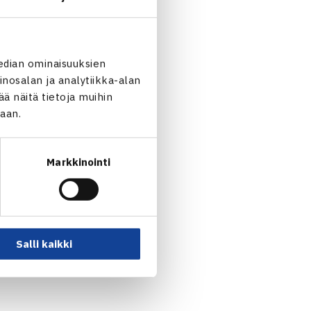
u (villi kortti) – Jaan-
k Sillanpää (villi kortti) 16
edian ominaisuuksien
nosalan ja analytiikka-alan
 näitä tietoja muihin
ncalo Pereira Portugali (3.)
jaan.
Markkinointi
Salli kaikki