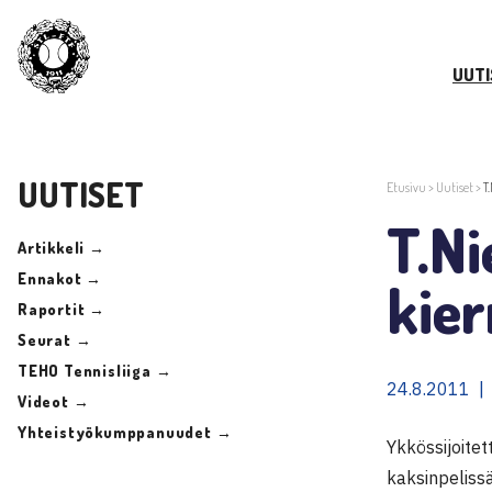
UUTI
UUTISET
Etusivu
>
Uutiset
>
T
T.Ni
Artikkeli →
Ennakot →
kier
Raportit →
Seurat →
TEHO Tennisliiga →
24.8.2011 |
Videot →
Yhteistyökumppanuudet →
Ykkössijoite
kaksinpeliss