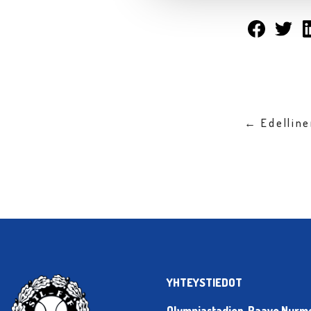
← Edellin
YHTEYSTIEDOT
Olympiastadion, Paavo Nurmen