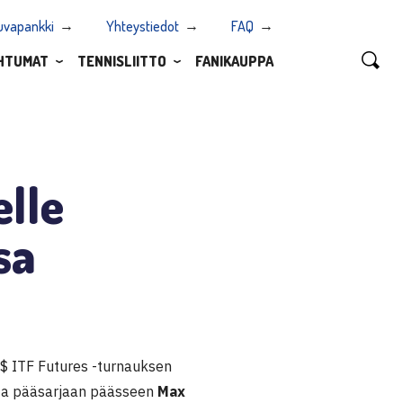
uvapankki
Yhteystiedot
FAQ
HTUMAT
TENNISLIITTO
FANIKAUPPA
elle
sa
$ ITF Futures -turnauksen
ista pääsarjaan päässeen
Max