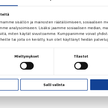
Timo Nieminen (1.) – Max Wennäkoski (karsija) 61 63, Jesse Kiur
teitä
en Saksa (8. karsija) 20 luov., Vladimir Ivanov Viro (8.) – Henri
mamme sisällön ja mainosten räätälöimiseen, sosiaalisen m
rd Becker Saksa – Juho Paukku (2.) 26 64 64
me analysoimiseen. Lisäksi jaamme sosiaalisen median, mai
itä, miten käytät sivustoamme. Kumppanimme voivat yhdistää
ä: Herkko Pöllänen/Max Wennäkoski – Alessandro Bega Italia/Go
t heille tai joita on kerätty, kun olet käyttänyt heidän palvelu
-7]
en ITF Futures -turnuksen verkkosivut
Mieltymykset
Tilastot
Salli valinta
Timo Nieminen