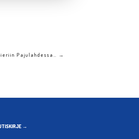
lieriin Pajulahdessa… →
UTISKIRJE →