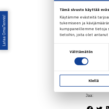
Eurooppa-Af
Tämä sivusto käyttää eväs
17.-21.4.20
Alkulohko A
Lataa OmaTennis!
Käytämme evästeitä tarjoa
tukemiseen ja kävijämääräm
Latvia – Suo
kumppaneillemme tietoja si
Jelena Ostap
tietoihin, joita olet antanu
Diana Marcink
Marcinkevica
Suostumuksen
Välttämätön
valinta
Kiellä
Jaa: