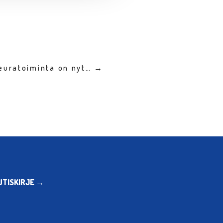
seuratoiminta on nyt… →
UTISKIRJE →