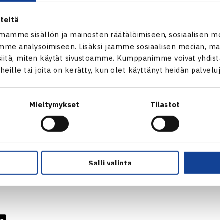
rikan II ryhmä
teitä
13 Ulcinj, Montenegro
mamme sisällön ja mainosten räätälöimiseen, sosiaalisen m
me analysoimiseen. Lisäksi jaamme sosiaalisen median, mai
mi 1-0 (tilanne)
itä, miten käytät sivustoamme. Kumppanimme voivat yhdistää
enko Latvia – Ella Leivo 60 61
t heille tai joita on kerätty, kun olet käyttänyt heidän palvelu
evica Latvia – Piia Suomalainen (kentällä)
/Ostapenko Latvia – Leivo/Suomalainen
Mieltymykset
Tilastot
Salli valinta
Ella Leivo