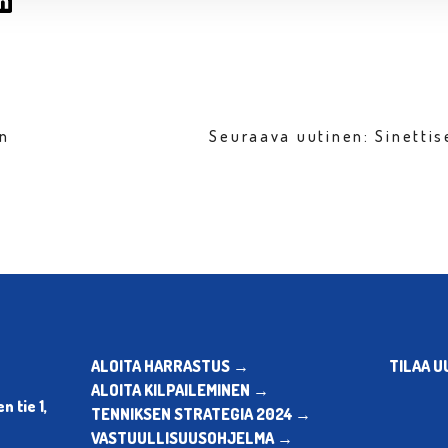
en
Seuraava uutinen: Sinetti
ALOITA HARRASTUS →
TILAA U
ALOITA KILPAILEMINEN →
 tie 1,
TENNIKSEN STRATEGIA 2024 →
VASTUULLISUUSOHJELMA →