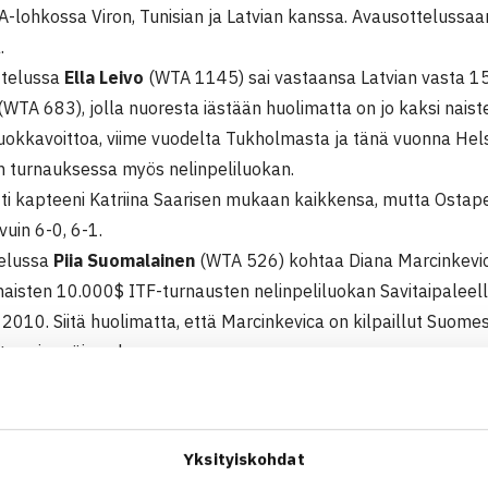
A-lohkossa Viron, Tunisian ja Latvian kanssa. Avausottelussa
.
ttelussa
Ella Leivo
(WTA 1145) sai vastaansa Latvian vasta 1
WTA 683), jolla nuoresta iästään huolimatta on jo kaksi nai
uokkavoittoa, viime vuodelta Tukholmasta ja tänä vuonna Helsi
turnauksessa myös nelinpeliluokan.
itti kapteeni Katriina Saarisen mukaan kaikkensa, mutta Ostap
vuin 6-0, 6-1.
telussa
Piia Suomalainen
(WTA 526) kohtaa Diana Marcinkevic
 naisten 10.000$ ITF-turnausten nelinpeliluokan Savitaipalee
010. Siitä huolimatta, että Marcinkevica on kilpaillut Suomes
t ensimmäisen kerran.
essa ottelussa keskiviikkona kohtaavat Viro ja Tunisia. B-loh
enegro ja Etelä-Afrikka – Liettua.
Yksityiskohdat
13