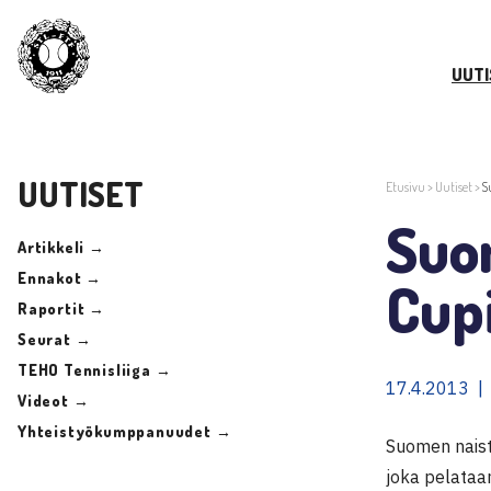
UUTI
UUTISET
Etusivu
>
Uutiset
>
S
Suom
Artikkeli →
Ennakot →
Cup
Raportit →
Seurat →
TEHO Tennisliiga →
17.4.2013 |
Videot →
Yhteistyökumppanuudet →
Suomen naist
joka pelataa