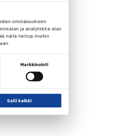
edian ominaisuuksien
nosalan ja analytiikka-alan
 näitä tietoja muihin
jaan.
Markkinointi
Salli kaikki