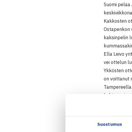
Suomi pelaa 
keskiviikkona
Kakkosten o
Ostapenkon (
kaksinpelin l
kummassakin 
Ella Leivo yr
vei ottelun lu
Ykkösten ot
on voittanut
Tampereella 2
kohtaavat ny
A-lohkon tois
Kreikka -Mont
Suostumus
Fed Cup 20