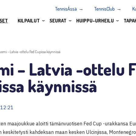
TennisÄssä
TennisClub
K
SET
KILPAILUT
SEURAT
HUIPPU-URHEILU
TAPA
uomi – Latvia -ottelu Fed Cupissa käynnissä
i – Latvia -ottelu 
issa käynnissä
 12:21
en maajoukkue aloitti tämänvuotisen Fed Cup -urakkansa Eur
n keskitetysti kahdeksan maan kesken Ulcinjissa, Montenegro