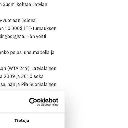
an Suomi kohtaa Latvian
5-vuotiaan Jelena
sten 10.000$ ITF-turnauksen
ngborgista. Hän voitti
enko pelasi unelmapeliä ja
an (WTA 249). Latvialainen
lla 2009 ja 2010 sekä
sa, hän ja Piia Suomalainen
kossa pelataan ottelut
Tietoja