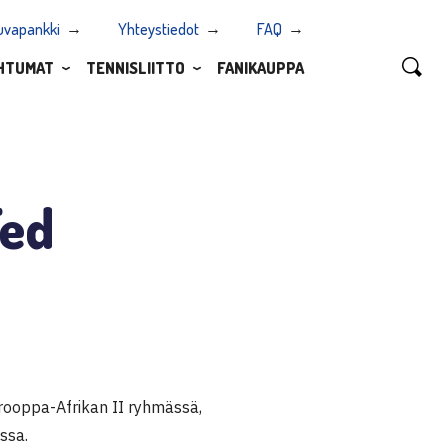
uvapankki
Yhteystiedot
FAQ
HTUMAT
TENNISLIITTO
FANIKAUPPA
Fed
ooppa-Afrikan II ryhmässä,
ssa.