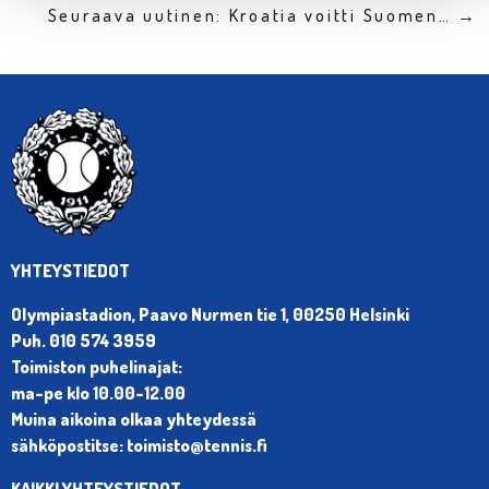
Seuraava uutinen: Kroatia voitti Suomen… →
YHTEYSTIEDOT
Olympiastadion, Paavo Nurmen tie 1, 00250 Helsinki
Puh. 010 574 3959
Toimiston puhelinajat:
ma-pe klo 10.00-12.00
Muina aikoina olkaa yhteydessä
sähköpostitse: toimisto@tennis.fi