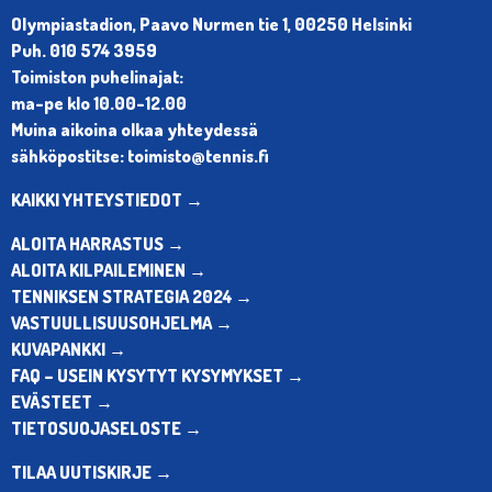
Olympiastadion, Paavo Nurmen tie 1, 00250 Helsinki
Puh. 010 574 3959
Toimiston puhelinajat:
ma-pe klo 10.00-12.00
Muina aikoina olkaa yhteydessä
sähköpostitse: toimisto@tennis.fi
KAIKKI YHTEYSTIEDOT →
ALOITA HARRASTUS →
ALOITA KILPAILEMINEN →
TENNIKSEN STRATEGIA 2024 →
VASTUULLISUUSOHJELMA →
KUVAPANKKI →
FAQ – USEIN KYSYTYT KYSYMYKSET →
EVÄSTEET →
TIETOSUOJASELOSTE →
TILAA UUTISKIRJE →