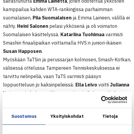
sairastunutta
Emma Lainetta
, joten odotettua ykkösten
kamppailua kahden WTA-rankingissa parhaimman
suomalaisen,
Piia Suomalaisen
ja Emma Laineen, välillä ei
nähty.
Heini Salonen
pelasi ykkösenä ja oli voimaton
Suomalaisen käsittelyssä.
Katariina Tuohimaa
varmisti
Smashin finaalipaikan voittamalla HVS:n juniori-ikäisen
Susan Happosen
.
Myöskään TaTSin ja perussarjan kolmosen, Smash-Kotkan,
välisessä ottelussa Tampereen Tenniskeskuksessa ei
tarvittu nelinpeliä, vaan TaTS varmisti pääsyn
loppuotteluun jo kaksinpeleissä:
Ella Leivo
voitti
Julianna
Heinon
vain kolme peliä menettäen ja
Johanna Hyöty
Teresa Cernyn
, joka tosin yritti vimmatusti viedä ottelua
kolmanteen erään, mutta joutui taipumaan toisessa erässä
Suostumus
Yksityiskohdat
Tietoja
5-7 tappiossa.
Perussarjan voittanut Smash saa loppuottelun