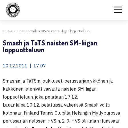
Etusivu
>
Uutiset
>
Smash ja TaTS naisten SM-liigan loppuotteluun
Smash ja TaTS naisten SM-liigan
loppuotteluun
10.12.2011 | 17:07
Smashin ja TaTS:n joukkueet, perussarjan ykkönen ja
kakkonen, etenivät vaivatta naisten SM-liigan
loppuotteluun, joka pelataan 17.12.
Lauantaina 10.12. pelatuissa välierissä Smash voitti
kotonaan Finland Tennis Clubilla Helsingin Myllypurossa
perussarjan nelosen, HVS:n, 2-0. HVS oli ilman flunssaan