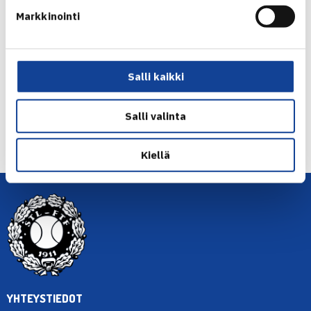
Markkinointi
Jaa:
Salli kaikki
Salli valinta
← Edellinen
Seuraava uutinen: TCT ja JTS… →
Kiellä
YHTEYSTIEDOT