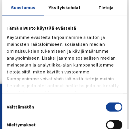
Suostumus
Yksityiskohdat
Tietoja
Esan ansiosta Savitaipaleen Tennisseuran riveihin on tullut
uusia toimijoita. jolloin Esalla on ollut mahdollisuus
Tämä sivusto käyttää evästeitä
yrittäjänä kehittää Savitaipaleella liikunta ja
Käytämme evästeitä tarjoamamme sisällön ja
hyvinvointipalveluja perustetun yrityksen avulla.
mainosten räätälöimiseen, sosiaalisen median
Savitaipaleen Liikunta- ja hyvinvointipalvelut Oy on
ominaisuuksien tukemiseen ja kävijämäärämme
rakentanut ylipainehallin, joka sisältää tennis- ja
analysoimiseen. Lisäksi jaamme sosiaalisen median,
monitoimikentän. Yhtiö on ottanut vastattavakseen myös
mainosalan ja analytiikka-alan kumppaneillemme
kunnan liikuntatalon toiminnot.
tietoja siitä, miten käytät sivustoamme.
Kumppanimme voivat yhdistää näitä tietoja muihin
Toimintaa on myös suunniteltu siten, että Savitaipaleen
tietoihin, joita olet antanut heille tai joita on kerätty,
lukio ottaisi ohjelmaansa tennispainoitteisen opinto-
Lataa OmaTennis!
kun olet käyttänyt heidän palvelujaan.
ohjelman, joka antaisi mahdollisuuksia lukion säilymiselle
Suostumuksen
tulevaisuudessakin.
Välttämätön
valinta
Yritys ja Esa Vaartaja tuottavat hyvinvointipalveluja, jotka
tulevaisuudessa antavat mahdollisuuksia hyviin
Mieltymykset
harrastuksiin ja sitä kautta mahdollisesti terveempään