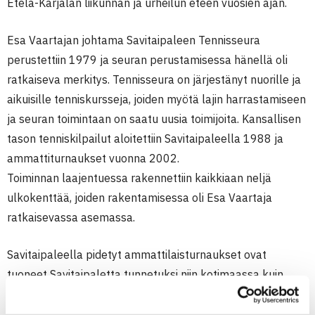
Etelä-Karjalan liikunnan ja urheilun eteen vuosien ajan.
Esa Vaartajan johtama Savitaipaleen Tennisseura
perustettiin 1979 ja seuran perustamisessa hänellä oli
ratkaiseva merkitys. Tennisseura on järjestänyt nuorille ja
aikuisille tenniskursseja, joiden myötä lajin harrastamiseen
ja seuran toimintaan on saatu uusia toimijoita. Kansallisen
tason tenniskilpailut aloitettiin Savitaipaleella 1988 ja
ammattiturnaukset vuonna 2002.
Toiminnan laajentuessa rakennettiin kaikkiaan neljä
ulkokenttää, joiden rakentamisessa oli Esa Vaartaja
ratkaisevassa asemassa.
Savitaipaleella pidetyt ammattilaisturnaukset ovat
tuoneet Savitaipaletta tunnetuksi niin kotimaassa kuin
ulkomaillakin. Savitaipaleella ovat pelanneet monet
kansainvälisiksi tähdiksi nousseet pelaajat.