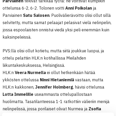
Parviainen
tekivät tarkkaa työtä: he voittivat kumpikin
ottelunsa 6-2, 6-2. Tolonen voitti
Anni Poikolan
ja
Parviainen
Satu Salosen
. Puolivälierävoitto olisi ollut sillä
selvitetty, mutta samat pelaajat pelasivat vielä nelinpelin,
jossa espoolaisten onnistui viedä yksi peli enemmän kuin
kaksinpeleissä.
PVS:llä olisi ollut kotietu, mutta siitä joukkue luopui, ja
ottelu pelattiin HLK:n kotihallissa Meilahden
liikuntakeskuksessa, Helsingissä.
HLK:n
Veera Nurmella
ei ollut hetkenkään hätää
ykkösten ottelussa
Ninni Hietaniemiä
vastaan, mutta
HLK:n kakkonen,
Jennifer Holmberg
, hävisi ottelunsa
Lotta Immelille
useammasta ottelupallostaan
huolimatta. Tasatilanteessa 1-1 ratkottiin välieriin menijä
nelinpelissä, jossa porilaiset olivat Nurmea ja
Zsofia