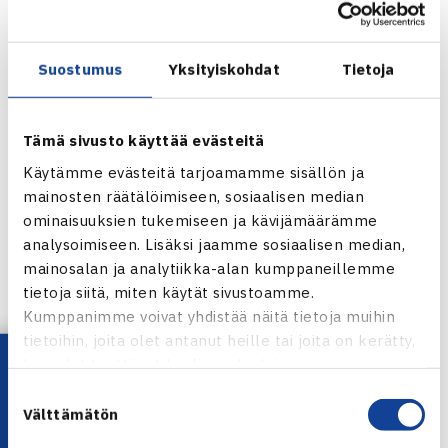
Lovroa
vastaan sangen ylivoimaisia.
Voitoillaan Smash ja PVS paitsi menivät välieriin myös
Suostumus
Yksityiskohdat
Tietoja
varmistivat paikan ensi kauden naisten ylempään
alkulohkoon.
Välieriin runkosarjan voittaja TaTS saa valita joko Smashin
Tämä sivusto käyttää evästeitä
tai PVS:n. Runkosarjan kakkonen, HVS, kohtaa sitten toisen
Käytämme evästeitä tarjoamamme sisällön ja
puolivälieräottelun voittajan.
mainosten räätälöimiseen, sosiaalisen median
ominaisuuksien tukemiseen ja kävijämäärämme
Välierät pelataan 15.3. Sekä TaTS:lla että HVS:lla on
analysoimiseen. Lisäksi jaamme sosiaalisen median,
kotietu.
mainosalan ja analytiikka-alan kumppaneillemme
tietoja siitä, miten käytät sivustoamme.
Naisten Norpe Tennisliiga
Kumppanimme voivat yhdistää näitä tietoja muihin
Puolivälierät 8.3.
tietoihin, joita olet antanut heille tai joita on kerätty,
Lataa OmaTennis!
kun olet käyttänyt heidän palvelujaan.
Smash – EVS
3-0
Suostumuksen
Finland Tennis Club, Helsinki
Välttämätön
valinta
Hanna Tolonen Smash – Anni Poikola EVS 62 62