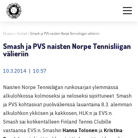
Etusivu
>
Uutiset
>
Smash ja PVS naisten Norpe Tennisliigan välieriin
Smash ja PVS naisten Norpe Tennisliigan
välieriin
10.3.2014 | 10:57
Naisten Norpe Tennisliigan runkosarjan ylemmässä
alkulohkossa kolmoseksi ja neloseksi sijoittuneet Smash
ja PVS kohtasivat puolivälierissä lauantaina 8.3. alemman
alkulohkon ykkösen ja kakkosen, HLK:n ja EVS:n.
Smash sai kotikentälleen Finland Tennis Clubille
vastaansa EVS:n. Smashin
Hanna Tolonen
ja
Kristina