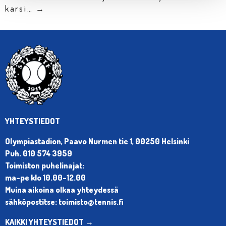
karsi… →
YHTEYSTIEDOT
Olympiastadion, Paavo Nurmen tie 1, 00250 Helsinki
Puh. 010 574 3959
Toimiston puhelinajat:
ma-pe klo 10.00-12.00
Muina aikoina olkaa yhteydessä
sähköpostitse: toimisto@tennis.fi
KAIKKI YHTEYSTIEDOT →