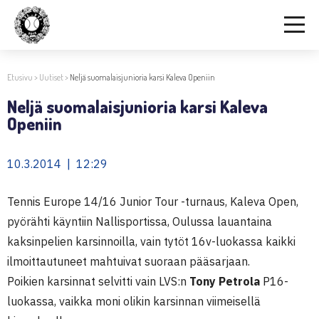
Etusivu
>
Uutiset
>
Neljä suomalaisjunioria karsi Kaleva Openiin
Neljä suomalaisjunioria karsi Kaleva
Openiin
10.3.2014 | 12:29
Tennis Europe 14/16 Junior Tour -turnaus, Kaleva Open,
pyörähti käyntiin Nallisportissa, Oulussa lauantaina
kaksinpelien karsinnoilla, vain tytöt 16v-luokassa kaikki
ilmoittautuneet mahtuivat suoraan pääsarjaan.
Poikien karsinnat selvitti vain LVS:n
Tony Petrola
P16-
luokassa, vaikka moni olikin karsinnan viimeisellä