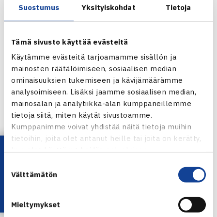
Traralgonissa
juniorien 1. kategorian ITF-kilpailun
Suostumus
Yksityiskohdat
Tietoja
viikolla
semifinaaliin, ja kohtasi matkallaan myös huomisen
vastuksen. Tuolloin Ruusuvuori/Vrbensky voitti
Tämä sivusto käyttää evästeitä
Belgian
Zizou Bergsin
ja Israelin
Yshai Olielin
6-1, 6-4.
Käytämme evästeitä tarjoamamme sisällön ja
Bergs/Oliel on sijoitettu Australian avoimissa kuudenneksi.
mainosten räätälöimiseen, sosiaalisen median
ominaisuuksien tukemiseen ja kävijämäärämme
analysoimiseen. Lisäksi jaamme sosiaalisen median,
mainosalan ja analytiikka-alan kumppaneillemme
Suomalaiset maanantaina:
tietoja siitä, miten käytät sivustoamme.
Kumppanimme voivat yhdistää näitä tietoja muihin
– Miesten nelinpeli, 3. kierros: Henri Kontinen/John Peers
tietoihin, joita olet antanut heille tai joita on kerätty,
vs. Juan Sebastian Cabal/Robert Farah, 2. ottelu Hisense
Lataa OmaTennis!
kun olet käyttänyt heidän palvelujaan.
Arenalla, 1. ottelu alkaa klo 11 (Suomen aikaa klo 02)
Suostumuksen
Välttämätön
valinta
– Poikien nelinpeli, 1. kierros: Emil Ruusuvuori/Michael
Vrbensky vs. Zizou Bergs/Yshai Oliel, 4. ottelu kentällä
Mieltymykset
22,
1. ottelu alkaa klo 11 (Suomen aikaa klo 02)