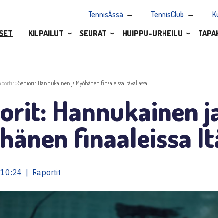
TennisÄssä
TennisClub
K
SET
KILPAILUT
SEURAT
HUIPPU-URHEILU
TAPA
aportit
>
Seniorit: Hannukainen ja Myöhänen finaaleissa Itävallassa
orit: Hannukainen j
änen finaaleissa It
10:24 | Raportit