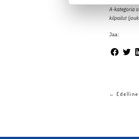
A-kategoria o
kilpailut (jo
Jaa:
← Edellin