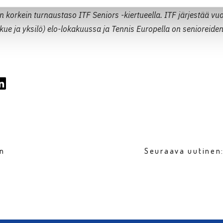
n korkein turnaustaso ITF Seniors -kiertueella. ITF järjestää vu
ukkue ja yksilö) elo-lokakuussa ja Tennis Europella on senioreide
en
Seuraava uutinen