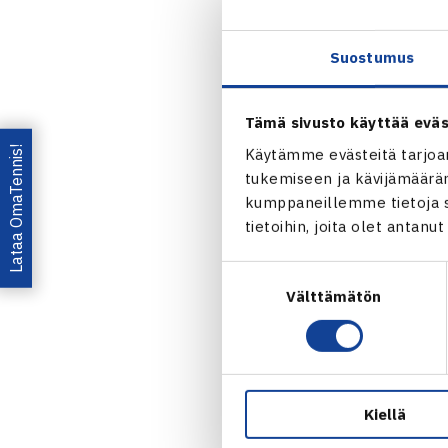
Tuija Hannuk
Suostumus
Tuija Hannu
kategoria, IT
Tämä sivusto käyttää eväs
Toiseksi sijo
Lataa OmaTennis!
Käytämme evästeitä tarjoa
tukemiseen ja kävijämääräm
belgialainen
kumppaneillemme tietoja si
Eisterlehner
tietoihin, joita olet antanu
mestaruusott
6-1. Finaalis
Suostumuksen
Välttämätön
valinta
TULOKSET
Viime viikoll
turnauksessa
Kiellä
vuotiaiden se