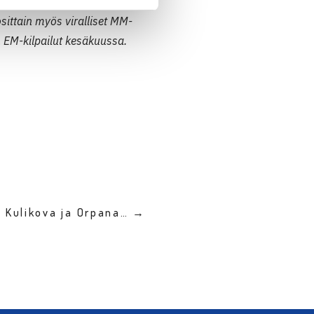
osittain myös viralliset MM-
n EM-kilpailut kesäkuussa.
: Kulikova ja Orpana… →