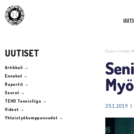
UUTI
UUTISET
Etusivu
>
Uutiset
>
R
Seni
Artikkeli →
Ennakot →
Myöh
Raportit →
Seurat →
TEHO Tennisliiga →
25.1.2019 | 
Videot →
Yhteistyökumppanuudet →