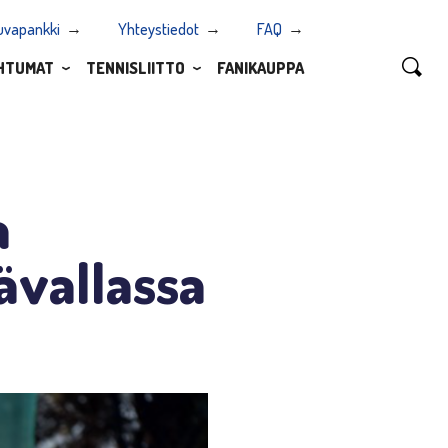
uvapankki
Yhteystiedot
FAQ
HTUMAT
TENNISLIITTO
FANIKAUPPA
a
ävallassa