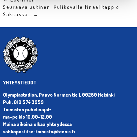
Seuraava uutinen: Kulikovalle finaalitappio
Saksassa… →
YHTEYSTIEDOT
Olympiastadion, Paavo Nurmen tie 1, 00250 Helsinki
Puh. 010 574 3959
Toimiston puhelinajat:
ma-pe klo 10.00-12.00
Muina aikoina olkaa yhteydessä
sähköpostitse: toimisto@tennis.fi