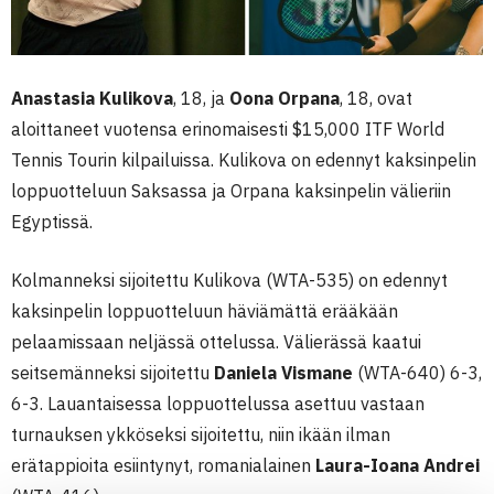
Anastasia Kulikova
, 18, ja
Oona Orpana
, 18, ovat
aloittaneet vuotensa erinomaisesti $15,000 ITF World
Tennis Tourin kilpailuissa. Kulikova on edennyt kaksinpelin
loppuotteluun Saksassa ja Orpana kaksinpelin välieriin
Egyptissä.
Kolmanneksi sijoitettu Kulikova (WTA-535) on edennyt
kaksinpelin loppuotteluun häviämättä erääkään
pelaamissaan neljässä ottelussa. Välierässä kaatui
seitsemänneksi sijoitettu
Daniela Vismane
(WTA-640) 6-3,
6-3. Lauantaisessa loppuottelussa asettuu vastaan
turnauksen ykköseksi sijoitettu, niin ikään ilman
erätappioita esiintynyt, romanialainen
Laura-Ioana Andrei