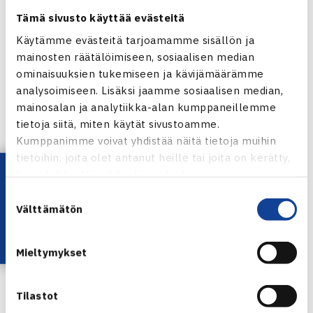
Tämä sivusto käyttää evästeitä
Naiset 30
Smash – TaTS 0-2
Käytämme evästeitä tarjoamamme sisällön ja
mainosten räätälöimiseen, sosiaalisen median
(ei toista välierää, OTC suoraan loppuottelussa)
ominaisuuksien tukemiseen ja kävijämäärämme
analysoimiseen. Lisäksi jaamme sosiaalisen median,
Miehet 40
mainosalan ja analytiikka-alan kumppaneillemme
HVS – HLK 2-0
tietoja siitä, miten käytät sivustoamme.
Sata – ETS 2-0
Kumppanimme voivat yhdistää näitä tietoja muihin
tietoihin, joita olet antanut heille tai joita on kerätty,
Lataa OmaTennis!
Naiset 50
kun olet käyttänyt heidän palvelujaan.
Club – OTC 1-2
Suostumuksen
Välttämätön
TTS – HVS 0-3
valinta
Miehet 50
Mieltymykset
KarTe – JTS 2-1
Smash – ÅLK 1-2
Tilastot