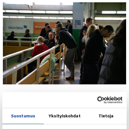
Välierien hävinneet joukkueet pelaavat sunnuntaina
pronsseista klo 9:00 alkaen ja loppuottelut ovat vuorossa
klo 11:30 alkaen.
Suostumus
Yksityiskohdat
Tietoja
Välierien tulokset