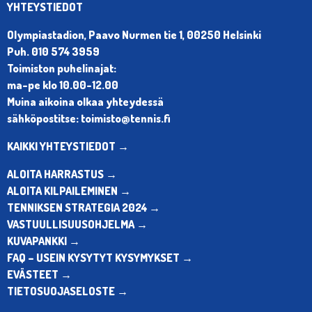
YHTEYSTIEDOT
Olympiastadion, Paavo Nurmen tie 1, 00250 Helsinki
Puh. 010 574 3959
Toimiston puhelinajat:
ma-pe klo 10.00-12.00
Muina aikoina olkaa yhteydessä
sähköpostitse: toimisto@tennis.fi
KAIKKI YHTEYSTIEDOT →
ALOITA HARRASTUS →
ALOITA KILPAILEMINEN →
TENNIKSEN STRATEGIA 2024 →
VASTUULLISUUSOHJELMA →
KUVAPANKKI →
FAQ – USEIN KYSYTYT KYSYMYKSET →
EVÄSTEET →
TIETOSUOJASELOSTE →