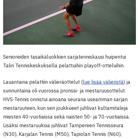
Senioreiden tasaikäluokkien sarjatenniskausi huipentui
Talin Tenniskeskuksella pelattuihin playoff-otteluihin.
Lauantaina pelattiin välieräottelut (
lue lisää välieristä
) ja
sunnuntaina oli vuorossa pronssi- ja mestaruusottelut.
HVS-Tennis onnistui ainoana seurana useamman sarjan
mestaruuteen, kun sen joukkueet juhlivat kultamitaleja
miesten 40-vuotiaissa sekä naisten 50- ja 70-vuotiaissa.
Lisäksi mestaruuksia juhlivat Tampereen Tennisseura
(N30), Karjalan Tennis (M50), Tapiolan Tennis (N60),