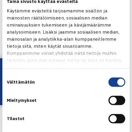
Tämä sivusto käyttää evästeitä
Käytämme evästeitä tarjoamamme sisällön ja
KUVAGALLERIA 6.4.2019
mainosten räätälöimiseen, sosiaalisen median
ominaisuuksien tukemiseen ja kävijämäärämme
Senioreiden väli-ikäluokkien sarjatenniskausi pelataan
analysoimiseen. Lisäksi jaamme sosiaalisen median,
loppuun tulevana viikonloppuna 13.-14.4. niin ikään Talin
mainosalan ja analytiikka-alan kumppaneillemme
Tenniskeskuksella.
tietoja siitä, miten käytät sivustoamme.
Kumppanimme voivat yhdistää näitä tietoja muihin
Pronssi- ja loppuottelut
tietoihin, joita olet antanut heille tai joita on kerätty,
Lataa OmaTennis!
kun olet käyttänyt heidän palvelujaan.
Naiset 30
Suostumuksen
Loppuottelu: TaTS – OTC 2-1
Välttämätön
valinta
Pronssia saavutti Smash
Mieltymykset
Miehet 40
Loppuottelu: HVS – Sata 2-0
Tilastot
Pronssiottelu: HLK – ETS 2-0