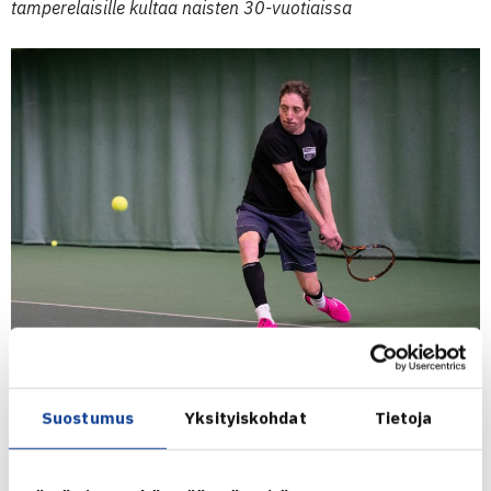
tamperelaisille kultaa naisten 30-vuotiaissa
KarTe:n Matti Pajuri oli voittamassa
Suostumus
Yksityiskohdat
Tietoja
joensuulaisille kultaa miesten 50-vuotiaissa
Onnittelut mestareille sekä hopea- ja pronssimitalisteille!