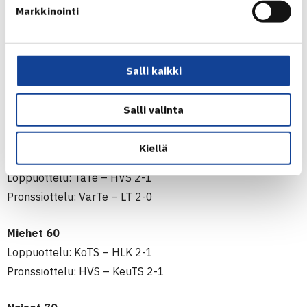
Naiset 50
Markkinointi
Loppuottelu: HVS – OTC 2-1
Pronssiottelu: TTS – Club 2-0
Salli kaikki
Miehet 50
Loppuottelu: KarTe – ÅLK 2-0
Salli valinta
Pronssiottelu: Smash – JTS 2-1
Kiellä
Naiset 60
Loppuottelu: TaTe – HVS 2-1
Pronssiottelu: VarTe – LT 2-0
Miehet 60
Loppuottelu: KoTS – HLK 2-1
Pronssiottelu: HVS – KeuTS 2-1