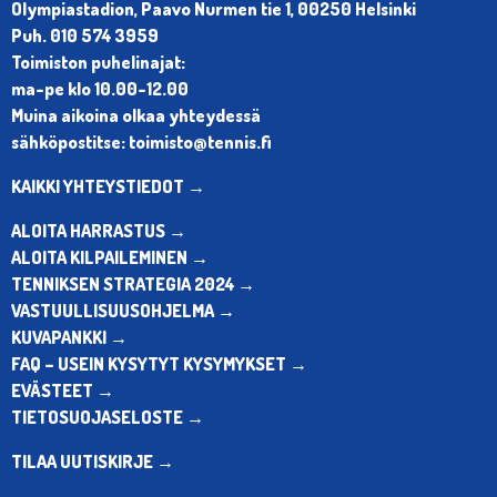
Olympiastadion, Paavo Nurmen tie 1, 00250 Helsinki
Puh. 010 574 3959
Toimiston puhelinajat:
ma-pe klo 10.00-12.00
Muina aikoina olkaa yhteydessä
sähköpostitse: toimisto@tennis.fi
KAIKKI YHTEYSTIEDOT →
ALOITA HARRASTUS →
ALOITA KILPAILEMINEN →
TENNIKSEN STRATEGIA 2024 →
VASTUULLISUUSOHJELMA →
KUVAPANKKI →
FAQ – USEIN KYSYTYT KYSYMYKSET →
EVÄSTEET →
TIETOSUOJASELOSTE →
TILAA UUTISKIRJE →