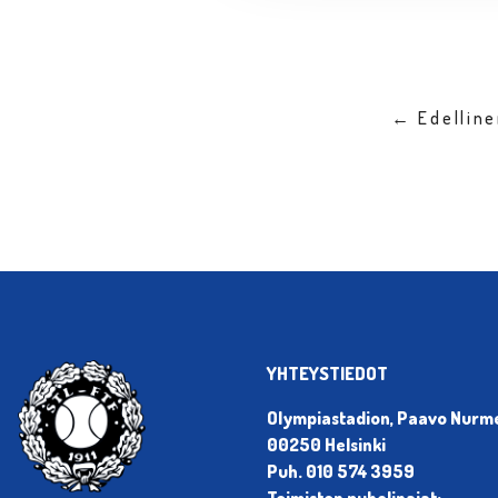
← Edellin
YHTEYSTIEDOT
Olympiastadion, Paavo Nurmen
00250 Helsinki
Puh. 010 574 3959
Toimiston puhelinajat: