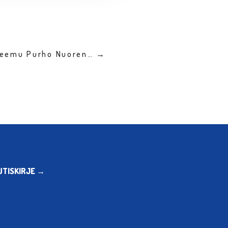
 Teemu Purho Nuoren… →
UTISKIRJE →