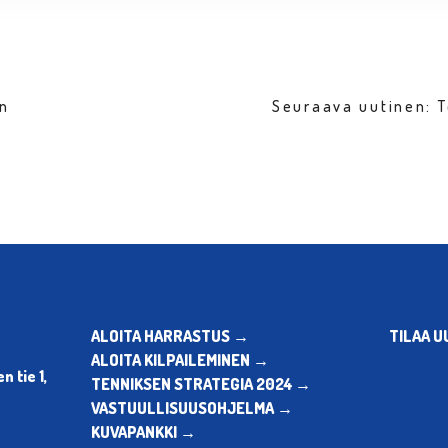
en
Seuraava uutinen:
ALOITA HARRASTUS →
TILAA U
ALOITA KILPAILEMINEN →
 tie 1,
TENNIKSEN STRATEGIA 2024 →
VASTUULLISUUSOHJELMA →
KUVAPANKKI →