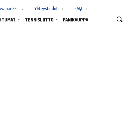
uvapankki
Yhteystiedot
FAQ
HTUMAT
TENNISLIITTO
FANIKAUPPA