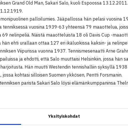
ksen Grand Old Man, Sakari Salo, kuoli Espoossa 13.12.2011. 
21.12.1919.
i monipuolinen palloilumies. Jääpallossa hän pelasi vuosina 
a tenniksessä vuosina 1939-63 yhteensä 79 maaottelua, jois
a 69 nelinpeliä. Näistä maaotteluista 18 oli Davis Cup -maao
hän ehti urallaan ottaa 127 eri ikäluokissa kaksin- ja nelinpe
 tenniksen Viipurissa vuonna 1937. Tennismesenaatti Arne Gra
ailuissa ja ehdotti, että Salo muuttaisi Helsinkiin, jossa hän 
arjoitusta. Hän muutti Westendin tennishalliin syksyllä 1938
, jossa kohtasi silloisen Suomen ykkösen, Pentti Forsmanin.
 tenniksen parista Sakari Salo löysi elämänkumppaninsa Thelma
ukutteli tenniksen pariin, tämä kun oli Helsingin IFK:n naist
tava pelaaja.
akari Salo avasi tennisputiikin, jossa oli myynnissä tenniksen 
. Vuonna 1968 Sakari ja Thelma Salo avasivat Lönnrotinkadulle
Yksityiskohdat
ashin Suomeen.