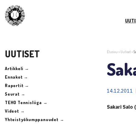
UUTI
UUTISET
Etusivu
>
Uutiset
>
S
Saka
Artikkeli →
Ennakot →
Raportit →
14.12.2011 
Seurat →
TEHO Tennisliiga →
Sakari Salo
Videot →
Yhteistyökumppanuudet →