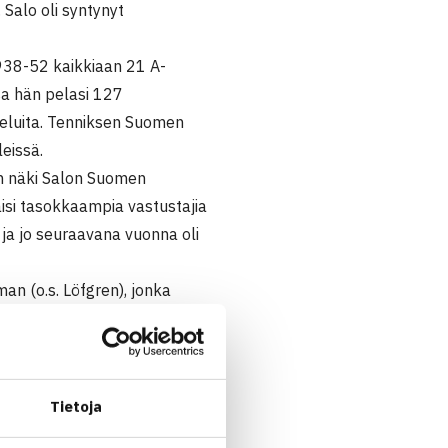
Salo oli syntynyt
1938-52 kaikkiaan 21 A-
sa hän pelasi 127
tteluita. Tenniksen Suomen
leissä.
hn näki Salon Suomen
saisi tasokkaampia vastustajia
 ja jo seuraavana vuonna oli
n (o.s. Löfgren), jonka
en jääpallojoukkueessa
välineitä ja varusteita sekä
 Helsinkiin squahhallin.
Tietoja