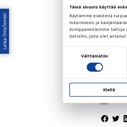
Paitsi urheili
Tämä sivusto käyttää eväs
toimistosihte
Lataa OmaTennis!
Käytämme evästeitä tarjoa
Suomen Squas
tukemiseen ja kävijämääräm
Vuonna 2006 
kumppaneillemme tietoja si
tenniksen hy
tietoihin, joita olet antanu
Suostumuksen
Välttämätön
valinta
Kiellä
Jaa: