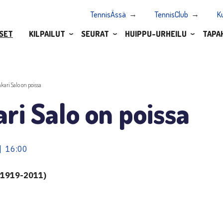
TennisÄssä
TennisClub
K
SET
KILPAILUT
SEURAT
HUIPPU-URHEILU
TAPA
akari Salo on poissa
ri Salo on poissa
| 16:00
 (1919-2011)