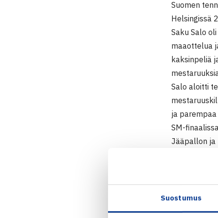
Suomen tenni
Helsingissä 
Saku Salo ol
maaottelua j
kaksinpeliä j
mestaruuksia 
Salo aloitti
mestaruuskilp
ja parempaa h
SM-finaalissa
Jääpallon ja
Arne Grahn ho
tärkeä ja tai
Vuonna 1947 S
mailahuoltoa
Suostumus
Salo toi squ