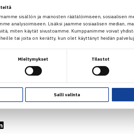
ja, Saku Salo oli myös aktiivinen liittotason toimija. Hän oli Suo
teitä
eri vuosina 1945-47, Suomen Tennisliiton toiminnanjohtaja vuo
mamme sisällön ja mainosten räätälöimiseen, sosiaalisen m
hliiton hallituksessa vuosina 1971-76, joista puheenjohtaja
me analysoimiseen. Lisäksi jaamme sosiaalisen median, mai
Euroopan Tennisliitto palkitsi Sakari Salon Tennis Europe Aw
itä, miten käytät sivustoamme. Kumppanimme voivat yhdistää
väksi Suomessa.
t heille tai joita on kerätty, kun olet käyttänyt heidän palvelu
Mieltymykset
Tilastot
Sakari Salo
Kuva: Urheilumuseon kokoelmat
Salli valinta