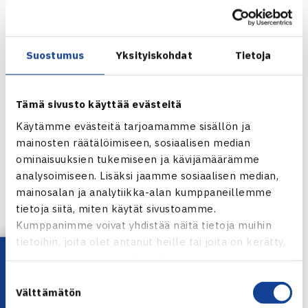
Voimisteluliitosta sekä toimitusjohtaja Matti Nurminen
Suomen Jääkiekkoliitosta.
Suostumus
Yksityiskohdat
Tietoja
Nuoren Suomen verkkosivut
Tämä sivusto käyttää evästeitä
Käytämme evästeitä tarjoamamme sisällön ja
mainosten räätälöimiseen, sosiaalisen median
ominaisuuksien tukemiseen ja kävijämäärämme
analysoimiseen. Lisäksi jaamme sosiaalisen median,
mainosalan ja analytiikka-alan kumppaneillemme
Teemu Purho
tietoja siitä, miten käytät sivustoamme.
Kumppanimme voivat yhdistää näitä tietoja muihin
Jaa:
tietoihin, joita olet antanut heille tai joita on kerätty,
Lataa OmaTennis!
kun olet käyttänyt heidän palvelujaan.
Suostumuksen
Välttämätön
valinta
← Edellinen