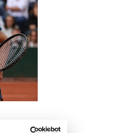
tettu norjalainen
Casper