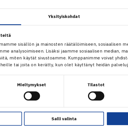
vämpi Ranskan avointen toisella kierroksella.
Yksityiskohdat
vuori olivat kohdanneet ammattilaiskentillä kahdesti ja mole
n 8. oleva norjalainen oli ollut vahvempi. Viimeksi Ruud kuki
teitä
ATP-turnauksessa.
mamme sisällön ja mainosten räätälöimiseen, sosiaalisen m
me analysoimiseen. Lisäksi jaamme sosiaalisen median, mai
ottelussa nähtiin taidokasta ja tasaväkistä tennistä. Avause
itä, miten käytät sivustoamme. Kumppanimme voivat yhdistää
 antanut Ruusuvuorelle murtomahdollisuuksia, mikä toi erän 6
t heille tai joita on kerätty, kun olet käyttänyt heidän palvelu
a oli myös murtomahdollisuuksia useaan otteeseen, mutta Ruud 
tavan murron erävoittoon.
Mieltymykset
Tilastot
rässä norjalaispelaaja karkasi lopullisesti ja löi tulostaulull
VOIMET
Salli valinta