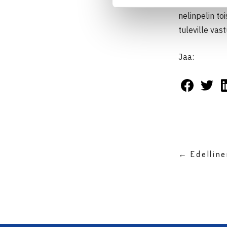
Suomalaisist
nelinpelin to
tuleville vas
Jaa:
← Edellin