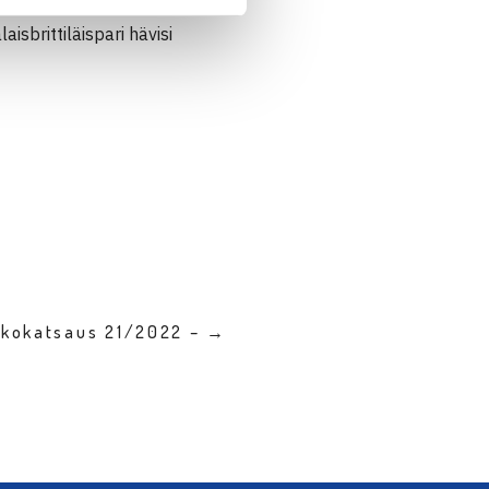
a/Loyd Glasspool kohtaavat
aisbrittiläispari hävisi
ikkokatsaus 21/2022 – →