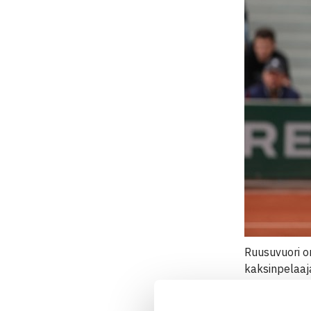
Ruusuvuori o
kaksinpelaaj
Emil Ruusuv