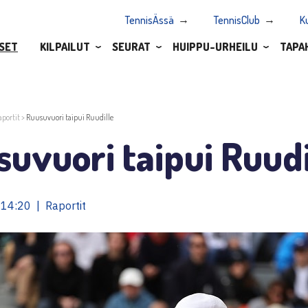
TennisÄssä
TennisClub
K
SET
KILPAILUT
SEURAT
HUIPPU-URHEILU
TAPA
aportit
>
Ruusuvuori taipui Ruudille
uvuori taipui Ruudi
14:20 | Raportit