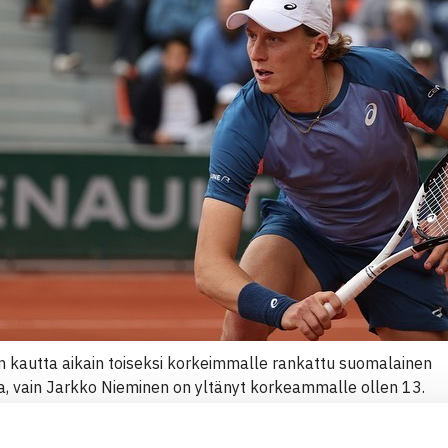
n kautta aikain toiseksi korkeimmalle rankattu suomalainen
a, vain Jarkko Nieminen on yltänyt korkeammalle ollen 13.
uori
pelasi tasapainoisen ottelun, mutta kahdeksanneksi sijoi