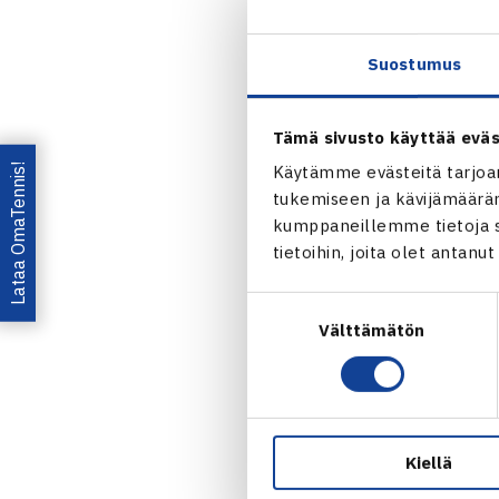
Ruud
oli ete
Suostumus
Ruud ja Ruusu
maailmanlista
Tämä sivusto käyttää eväs
Barcelonan 
Lataa OmaTennis!
Käytämme evästeitä tarjoa
tukemiseen ja kävijämääräm
Tämän päivän 
kumppaneillemme tietoja si
murron, eikä
tietoihin, joita olet antanu
Ruusuvuorell
yhden tarvit
Suostumuksen
Välttämätön
valinta
Kolmannessa e
2.
RANSKAN A
Kiellä