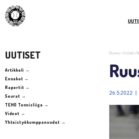
UUTI
UUTISET
Etusivu
>
Uutiset
>
R
Ruus
Artikkeli →
Ennakot →
Raportit →
26.5.2022 | 
Seurat →
TEHO Tennisliiga →
Videot →
Yhteistyökumppanuudet →