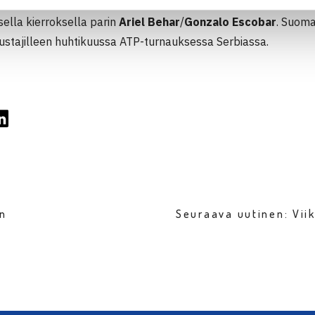
a Ranskan avoimissa jatkaa vielä Harri Heliövaara. Heliövaar
isella kierroksella parin
Ariel Behar
/
Gonzalo Escobar
. Suomal
tustajilleen huhtikuussa ATP-turnauksessa Serbiassa.
en
Seuraava uutinen: Vi