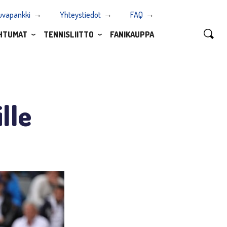
uvapankki
Yhteystiedot
FAQ
HTUMAT
TENNISLIITTO
FANIKAUPPA
lle