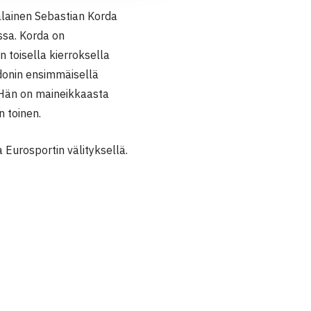
lainen Sebastian Korda
assa. Korda on
n toisella kierroksella
donin ensimmäisellä
 Hän on maineikkaasta
 toinen.
Eurosportin välityksellä.