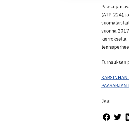
Pääsarjan av
(ATP-224), jo
suomalaistait
vuonna 2017
kierroksella
tennisperhee
Turnauksen p
KARSINNAN 
PÄÄSARJAN 
Jaa: