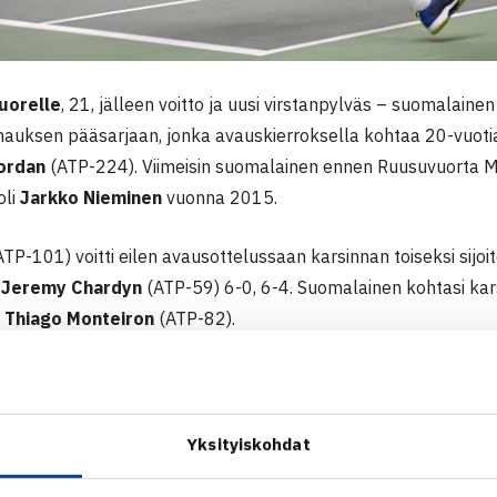
uorelle
, 21, jälleen voitto ja uusi virstanpylväs – suomalainen
nauksen pääsarjaan, jonka avauskierroksella kohtaa 20-vuotia
ordan
(ATP-224). Viimeisin suomalainen ennen Ruusuvuorta M
oli
Jarkko Nieminen
vuonna 2015.
TP-101) voitti eilen avausottelussaan karsinnan toiseksi sijo
n
Jeremy Chardyn
(ATP-59) 6-0, 6-4. Suomalainen kohtasi kar
n
Thiago Monteiron
(ATP-82).
i eiliseen tapaan terävänä liikenteessä heti alusta alkaen ja ot
 peruslyöntiensä avulla. Suomalainen onnistui murrossa ens
a vasenkätinen brasilialainen kuittasi murron heti takaisin. Tä
Yksityiskohdat
pohkot syöttöjen pidot ennen erän loppuvaihetta. Molemmilla 