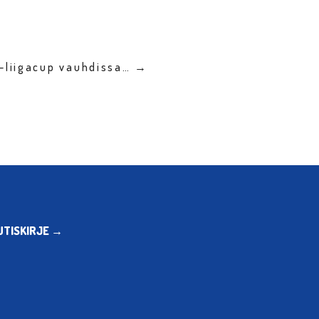
M-liigacup vauhdissa… →
UTISKIRJE →