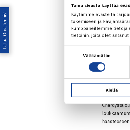
murtomahdoll
Tämä sivusto käyttää eväs
tasoittaen 4-
Lataa OmaTennis!
Käytämme evästeitä tarjoa
seinää vasten
tukemiseen ja kävijämääräm
Ruusuvuori hy
kumppaneillemme tietoja si
tietoihin, joita olet antanu
Toinen erä al
Suostumuksen
Ruusuvuoren 
Välttämätön
valinta
päätyttyä näk
pisteen verra
suomalaiselle
– Totta kai 
Kiellä
Tiesimme ole
Chardysta ol
loukkaantumis
haasteeseen 