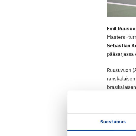
Emil Ruusuv
Masters -tur
Sebastian K
pääsarjassa 
Ruusuvuori (A
ranskalaise
brasilialaise
Ruusuvuori ol
voimakkaiden
pelissä, mutt
Suostumus
muutamat hel