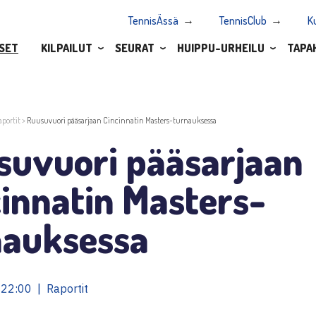
TennisÄssä
TennisClub
K
SET
KILPAILUT
SEURAT
HUIPPU-URHEILU
TAPA
aportit
>
Ruusuvuori pääsarjaan Cincinnatin Masters-turnauksessa
suvuori pääsarjaan
innatin Masters-
nauksessa
22:00 | Raportit