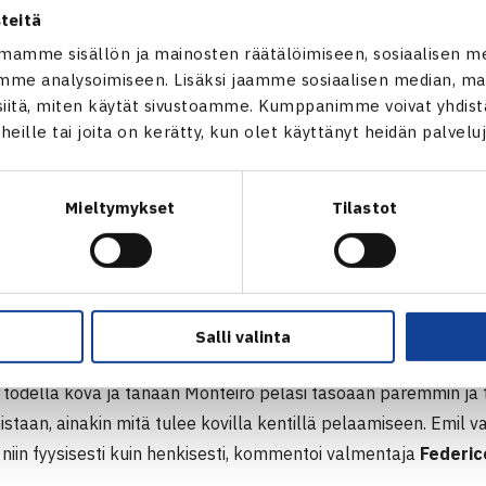
isuuksia toistensa syötöissä, mutta ensin Monteiro selvitti R
teitä
4 ja sitten suomalainen pelasti vastustajansa murtopallon pi
mamme sisällön ja mainosten räätälöimiseen, sosiaalisen m
 syöttänyt Monteiro ei onnistunut syötöissään parhaalla mahd
me analysoimiseen. Lisäksi jaamme sosiaalisen median, mai
ödynsi – neljäs eräpallo toi avauskiinnityksen luvuin 6-4.
itä, miten käytät sivustoamme. Kumppanimme voivat yhdistää
t heille tai joita on kerätty, kun olet käyttänyt heidän palvelu
koi tasaisissa merkeissä ja alkuun saatiin myös draamaa, kun 
johtaessa erää 2-1 ja suomalaisella oli myös tässä tilantees
Mieltymykset
Tilastot
i saman tien ettei Monteiron jalka ollut hyvässä kunnossa. Br
n ennen kuin joutui valitettavasti luovuttamaan ottelun. Pääsar
 erin 6-4, 2-1 rtd.
tämä on hieno saavutus nuorelle urheilijalle. Olemme työskenn
Salli valinta
vamme TOP100-tasoa ja nyt hän onnistui voittamaan kaksi kov
i todella kova ja tänään Monteiro pelasi tasoaan paremmin ja 
taan, ainakin mitä tulee kovilla kentillä pelaamiseen. Emil va
niin fyysisesti kuin henkisesti, kommentoi valmentaja
Federic