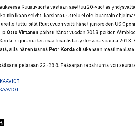
auksessa Ruusuvuorta vastaan asettuu 20-vuotias yhdysvalta
ka niin ikään selvitti karsinnat. Ottelu ei ole lauantain ohjelm
ureille tuttu, sillä Ruusuvuori voitti hänet junioreiden US Openi
 ja
Otto Virtanen
päihitti hänet vuoden 2018 poikien Wimble
. Korda oli junioreiden maailmanlistan ykkösenä vuonna 2018.
stä, sillä hänen isänsä
Petr Korda
oli aikanaan maailmanlistan
ääsarja pelataan 22.-28.8. Pääsarjan tapahtumia voit seurata 
KAAVIOT
KAAVIOT