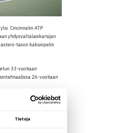
 ylsi Cincinnatin ATP
an yhdysvaltalaiskarsijan
asters-tason kaksinpelin
itetun 33-vuotiaan
sintafinaalissa 26-vuotiaan
ti ohjakset käsiinsä
immäisenä erän neljännessä
män jälkeen nähtiin
Tietoja
pelaajilla oli