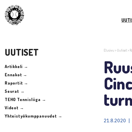
UUTI
UUTISET
Etusivu
>
Uutiset
>
R
Ruu
Artikkeli →
Ennakot →
Cinc
Raportit →
Seurat →
tur
TEHO Tennisliiga →
Videot →
Yhteistyökumppanuudet →
21.8.2020 | 