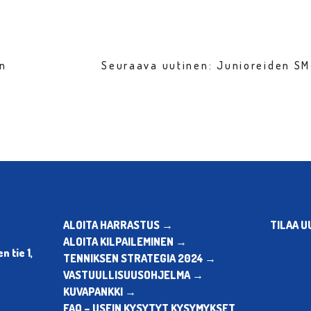
en
Seuraava uutinen: Junioreiden S
ALOITA HARRASTUS →
TILAA U
ALOITA KILPAILEMINEN →
 tie 1,
TENNIKSEN STRATEGIA 2024 →
VASTUULLISUUSOHJELMA →
KUVAPANKKI →
FAQ – USEIN KYSYTYT KYSYMYKSET