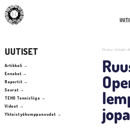
UUTI
UUTISET
Etusivu
>
Uutiset
>
A
Ruu
Artikkeli →
Ennakot →
Open
Raportit →
Seurat →
lemp
TEHO Tennisliiga →
Videot →
jop
Yhteistyökumppanuudet →