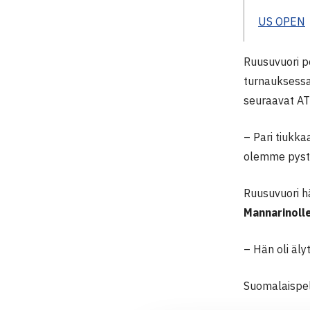
US OPEN
Ruusuvuori p
turnauksessa
seuraavat AT
– Pari tiukka
olemme pyst
Ruusuvuori h
Mannarinoll
– Hän oli äly
Suomalaispel