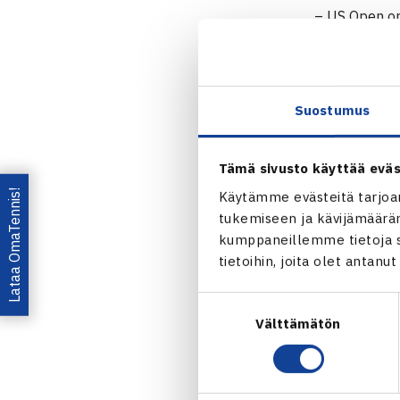
– US Open on 
Yhdysvalloist
ensimmäinen 
Suostumus
Tämä sivusto käyttää eväs
Lataa OmaTennis!
Käytämme evästeitä tarjoa
tukemiseen ja kävijämääräm
kumppaneillemme tietoja si
tietoihin, joita olet antanu
Suostumuksen
Välttämätön
valinta