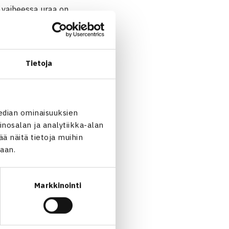
ä vaiheessa uraa on
äinen Masters-turnaus ja
Tietoja
edian ominaisuuksien
nosalan ja analytiikka-alan
 näitä tietoja muihin
jaan.
Markkinointi