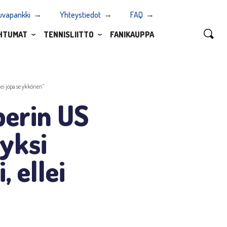
uvapankki
Yhteystiedot
FAQ
HTUMAT
TENNISLIITTO
FANIKAUPPA
ei jopa se ykkönen”
perin US
yksi
 ellei