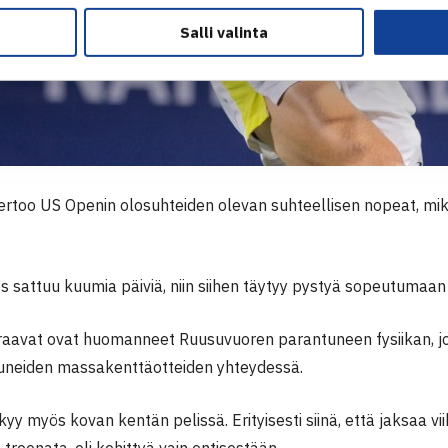
Salli valinta
ertoo US Openin olosuhteiden olevan suhteellisen nopeat, mikä
os sattuu kuumia päiviä, niin siihen täytyy pystyä sopeutumaa
raavat ovat huomanneet Ruusuvuoren parantuneen fysiikan, jo
tuneiden massakenttäotteiden yhteydessä.
kyy myös kovan kentän pelissä. Erityisesti siinä, että jaksaa v
 treenata, eli kehittyä vain entisestään.