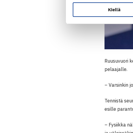
Kiellä
Ruusuvuori k
pelaajalle.
– Varsinkin j
Tennistä seu
esille paran
– Fysiikka nä
ja väleissäkin