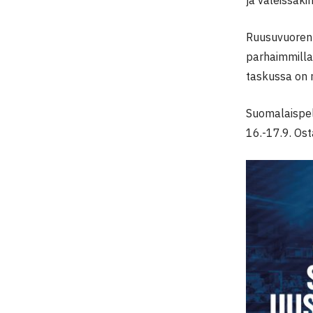
Ruusuvuoren k
parhaimmillaa
taskussa on 
Suomalaispel
16.-17.9. Ost