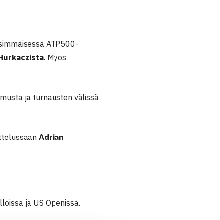
ensimmäisessä ATP500-
Hurkaczista
. Myös
emusta ja turnausten välissä
ottelussaan
Adrian
oissa ja US Openissa.