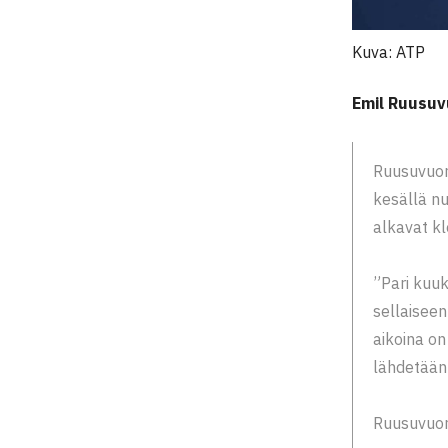
Kuva: ATP
Emil Ruusuv
Ruusuvuor
kesällä nu
alkavat k
”Pari kuuk
sellaiseen
aikoina on
lähdetään
Ruusuvuor