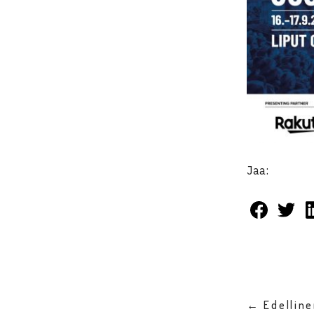
Jaa:
← Edellin