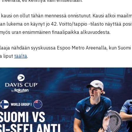
ausi on ollut tähän mennessä onnistunut. Kausi alkoi maailma
n lukema on käynyt jo 42. Voitto/tappio -tilasto näyttää posi
myös uran ensimmäinen finaalipaikka alkuvuodesta.
aaja nähdään syyskuussa Espoo Metro Areenalla, kun Suomi
a liput
täältä
.