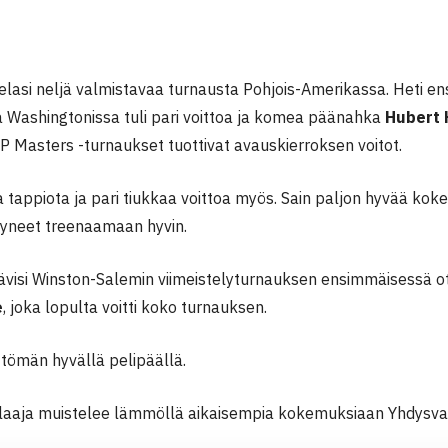
elasi neljä valmistavaa turnausta Pohjois-Amerikassa. Heti 
 Washingtonissa tuli pari voittoa ja komea päänahka
Hubert 
P Masters -turnaukset tuottivat avauskierroksen voitot.
a tappiota ja pari tiukkaa voittoa myös. Sain paljon hyvää kok
yneet treenaamaan hyvin.
ävisi Winston-Salemin viimeistelyturnauksen ensimmäisessä 
e
, joka lopulta voitti koko turnauksen.
ttömän hyvällä pelipäällä.
aaja muistelee lämmöllä aikaisempia kokemuksiaan Yhdysvall