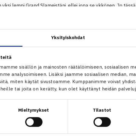
yksi lempi Grand Slameistäni, ellei jopa se ykkönen. Jo täss
a niin paljon hyviä muistoja: TOP100 rikkoutui täällä, ensimm
Grand Slam -otteluvoitto.
Yksityiskohdat
teitä
mamme sisällön ja mainosten räätälöimiseen, sosiaalisen m
me analysoimiseen. Lisäksi jaamme sosiaalisen median, mai
itä, miten käytät sivustoamme. Kumppanimme voivat yhdistää
t heille tai joita on kerätty, kun olet käyttänyt heidän palvelu
Mieltymykset
Tilastot