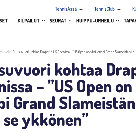
TennisÄssä
TennisClub
K
SET
KILPAILUT
SEURAT
HUIPPU-URHEILU
TAPA
rtikkeli
>
Ruusuvuori kohtaa Draperin US Openissa – ”US Open on yksi lempi Grand Slameistäni, ell
suvuori kohtaa Dra
issa – ”US Open on 
i Grand Slameistäni,
a se ykkönen”