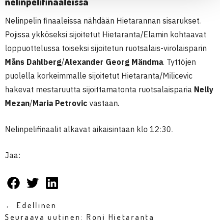
nelinpelifinaaleissa
Nelinpelin finaaleissa nähdään Hietarannan sisarukset.
Pojissa ykköseksi sijoitetut Hietaranta/Elamin kohtaavat
loppuottelussa toiseksi sijoitetun ruotsalais-virolaisparin
Måns Dahlberg
/
Alexander Georg Mändma
. Tyttöjen
puolella korkeimmalle sijoitetut Hietaranta/Milicevic
hakevat mestaruutta sijoittamatonta ruotsalaisparia
Nelly
Mezan
/
Maria Petrovic
vastaan.
Nelinpelifinaalit alkavat aikaisintaan klo 12:30.
Jaa:
← Edellinen
Seuraava uutinen: Roni Hietaranta