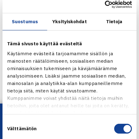
Suostumus
Yksityiskohdat
Tietoja
Tämä sivusto käyttää evästeitä
Käytämme evästeitä tarjoamamme sisällön ja
mainosten räätälöimiseen, sosiaalisen median
ominaisuuksien tukemiseen ja kävijämäärämme
Oskar Antinheimo
analysoimiseen. Lisäksi jaamme sosiaalisen median,
mainosalan ja analytiikka-alan kumppaneillemme
Tyttöjen puolella toiseksi sijoitettu
Laura Hietaranta
tietoja siitä, miten käytät sivustoamme.
Kumppanimme voivat yhdistää näitä tietoja muihin
pelasi myös hienon turnauksen edeten välieriin, jossa
tietoihin, joita olet antanut heille tai joita on kerätty,
hänen oli kuitenkin todettava kolmanneksi sijoitettu
Lataa OmaTennis!
kun olet käyttänyt heidän palvelujaan.
brittiläinen
Alicia Dudeney
paremmakseen 1-6, 1-6.
Suostumuksen
Dudeneytä vastaan asettuu loppuottelussa ykköseksi
Välttämätön
valinta
sijoitettu ruotsalainen
Klara Milicevic
. Tyttöjen finaali