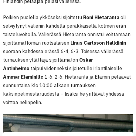
Finlandin pelaajaa pelasi välierissä.
Poikien puolella ykköseksi sijoitettu
Roni Hietaranta
oli
selviytynyt välieriin kahdella peräkkäisellä kolmen erän
taisteluvoitolla. Välierässä Hietaranta onnistui voittamaan
sijoittamattoman ruotsalaisen
Linus Carlsson Halldinin
suoraan kahdessa erässä 6-4, 6-3. Toisessa välierässä
turnauksen yllättäjä sijoittamaton
Oskar
Antinheimo
taipui viidenneksi sijoitetulle irlantilaiselle
Ammar Elaminille
1-6, 2-6. Hietaranta ja Elamin pelaavat
sunnuntaina klo 10:00 alkaen turnauksen
kaksinpelimestaruudesta – lisäksi he yrittävät yhdessä
voittaa nelinpelin.