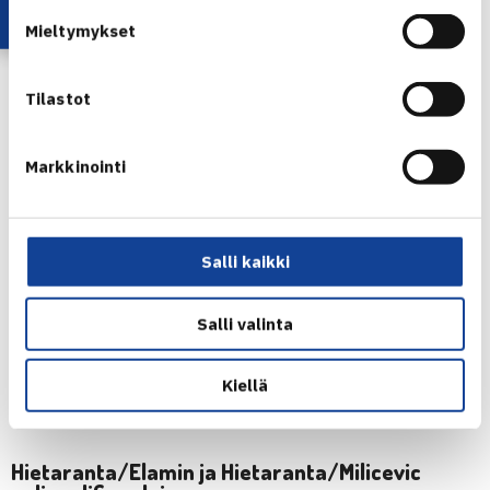
pelataan klo 10:00.
Mieltymykset
KAAVIOT
|
KUVA-ALBUMI
Tilastot
Markkinointi
Salli kaikki
Salli valinta
Kiellä
Laura Hietaranta
Hietaranta/Elamin ja Hietaranta/Milicevic