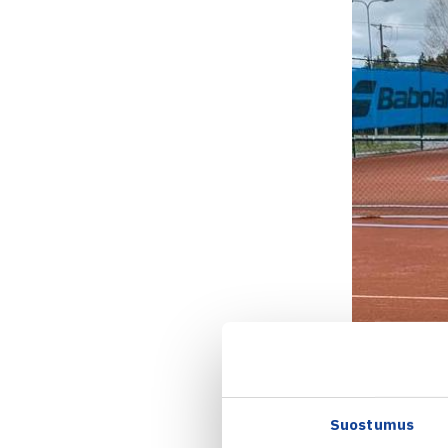
Suostumus
Stella Rema