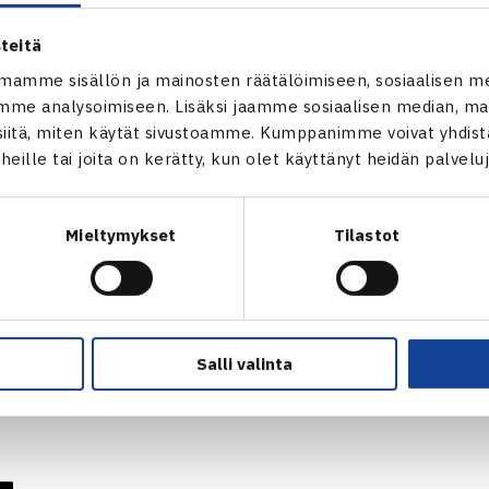
teitä
eitsemänneksi sijoitettu Remander kohtasi loppuottelussa tois
arina Markinan
. Suomalainen juhli voittoa lukemin 6-3, 6-4. 
mamme sisällön ja mainosten räätälöimiseen, sosiaalisen m
me analysoimiseen. Lisäksi jaamme sosiaalisen median, mai
 on ollut erinomainen. 17-vuotias Remander hävisi viikon viid
itä, miten käytät sivustoamme. Kumppanimme voivat yhdistää
urnausvoitto oli Remanderin kolmas junioreiden ITF-kiertueel
t heille tai joita on kerätty, kun olet käyttänyt heidän palvelu
 vuonna Pajulahdessa.
 | ITF WORLD TENNIS TOUR
Mieltymykset
Tilastot
uiden suomalaisten ottelut kaksinpelissä päättyivät kahdelle
 Remander on edennyt myös finaalin yhdessä kaksinpelin lopp
ssa. Poikien sarjassa
Otso Martikainen
/
Emil Matikainen
pari
Salli valinta