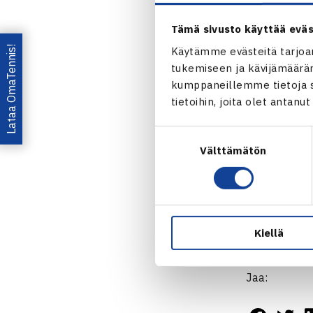
Tämä sivusto käyttää eväs
Turnauksen s
latvialaisen
M
Lataa OmaTennis!
Käytämme evästeitä tarjoa
tukemiseen ja kävijämääräm
massakentillä
kumppaneillemme tietoja si
yhden erän. T
tietoihin, joita olet antanu
tulivat viime
Suostumuksen
J4 KAARINA
Välttämätön
valinta
Turnauksen m
Nelinpelissä
Markinan kan
Kiellä
välieriin.
Jaa: