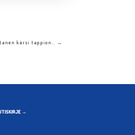
rtanen kärsi tappion… →
UTISKIRJE →