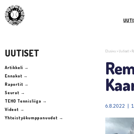
UUTI
UUTISET
Etusivu
>
Uutiset
>
R
Rem
Artikkeli →
Ennakot →
Kaa
Raportit →
Seurat →
TEHO Tennisliiga →
6.8.2022 | 1
Videot →
Yhteistyökumppanuudet →