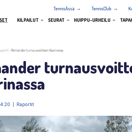
TennisÄssä
TennisClub
K
SET
KILPAILUT
SEURAT
HUIPPU-URHEILU
TAPA
aportit
>
Remander turnausvoittoon Kaarinassa
ander turnausvoitt
rinassa
4:20 | Raportit