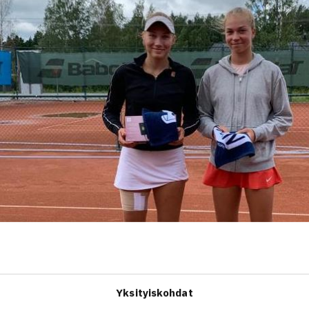
Yksityiskohdat
nder
juhli turnausvoittoa Kaarinan junioreiden 4 kategorian I