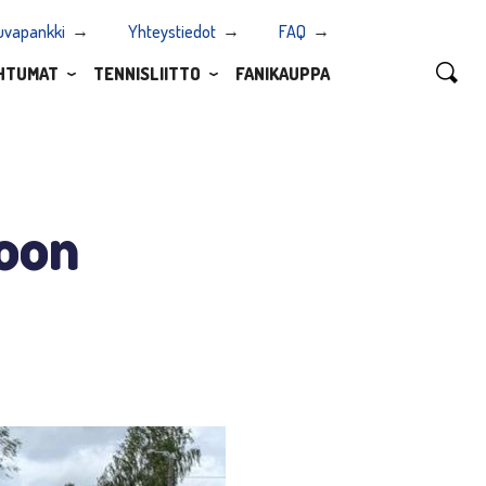
uvapankki
Yhteystiedot
FAQ
HTUMAT
TENNISLIITTO
FANIKAUPPA
oon