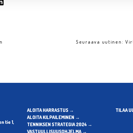
en
Seuraava uutinen: Vi
ALOITA HARRASTUS →
TILAA U
ALOITA KILPAILEMINEN →
 tie 1,
TENNIKSEN STRATEGIA 2024 →
VASTUULLISUUSOHJELMA →