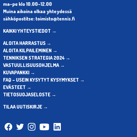
ma-pe klo 10.00-12.00
Muina aikoina olkaa yhteydessä
sähköpostitse: toimisto@tennis.fi
KAIKKI YHTEYSTIEDOT →
ALOITA HARRASTUS →
ALOITA KILPAILEMINEN →
TENNIKSEN STRATEGIA 2024 →
VASTUULLISUUSOHJELMA →
KUVAPANKKI →
FAQ – USEIN KYSYTYT KYSYMYKSET →
EVÄSTEET →
TIETOSUOJASELOSTE →
TILAA UUTISKIRJE →