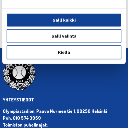
Salli kaikki
← Edellinen
Seuraava uutinen: Hyötylle tappio
Helsingborgissa… →
Salli valinta
Kiellä
YHTEYSTIEDOT
Olympiastadion, Paavo Nurmen tie 1, 00250 Helsinki
Puh. 010 574 3959
Toimiston puhelinajat: