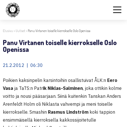
Etusivu
>
Uutiset
>
Panu Virtanen toiselle kierrokselle Oslo Openissa
Panu Virtanen toiselle kierrokselle Oslo
Openissa
21.2.2012 | 06:30
Poikien kaksinpelin karsintoihin osallistuivat ÅLK:n
Eero
Vasa
ja TaTS:n Patr
ik Niklas-Salminen
, joka ottikin kolme
voitto ja nousi pääsarjaan. Siinä kuitenkin Tanskan Anders
Arenfeldt Holm oli Niklasta vahvempi ja meni toiselle
kierrokselle. Smashin
Rasmus Lindström
koki tappion
ensimmäisellä kierroksella kakkossijoitetulle