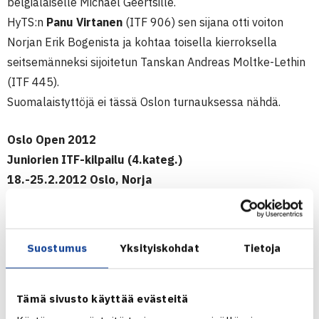
belgialaiselle Michael Geertsille.
HyTS:n
Panu Virtanen
(ITF 906) sen sijana otti voiton
Norjan Erik Bogenista ja kohtaa toisella kierroksella
seitsemänneksi sijoitetun Tanskan Andreas Moltke-Lethin
(ITF 445).
Suomalaistyttöjä ei tässä Oslon turnauksessa nähdä.
Oslo Open 2012
Juniorien ITF-kilpailu (4.kateg.)
18.-25.2.2012 Oslo, Norja
Poikien kaksinpelin karsinta
1.kierrosta: Patrik Niklas-Salminen (villi kortti) – Leonard
Suostumus
Yksityiskohdat
Tietoja
Faa Hviding Norja 61 60, Eero Vasa (villi kortti) – Ole
Jacob Haanes Norja 63 46 61
Tämä sivusto käyttää evästeitä
2.kierrosta: Niklas-Salminen – Ognjen Sunjevaric Serbia