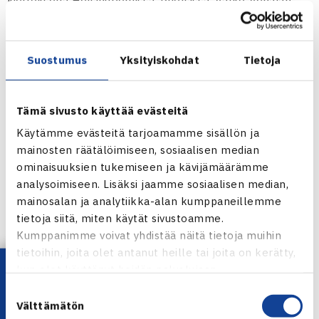
kierroksella Helsingborgissa, Ruotsissa. Valko-Venäjän
Darya Shulzhanok voitti
Johanna Hyötyn
suoraan
kahdessa erässä.
Suostumus
Yksityiskohdat
Tietoja
Johanna ei ole mukana nelinpelissä.
Naisten 10.000$ ITF-turnaus
Tämä sivusto käyttää evästeitä
18.-25.2.2012 Helsingborg, Ruotsi
Käytämme evästeitä tarjoamamme sisällön ja
Kaksinpeli
mainosten räätälöimiseen, sosiaalisen median
1.kierrosta Darya Shulzhanok Valko-Venäjä (karsija) –
ominaisuuksien tukemiseen ja kävijämäärämme
Johanna Hyöty (karsija) 61 63
analysoimiseen. Lisäksi jaamme sosiaalisen median,
mainosalan ja analytiikka-alan kumppaneillemme
Helsingborgin naisten ITF-turnaus verkossa
tietoja siitä, miten käytät sivustoamme.
Kumppanimme voivat yhdistää näitä tietoja muihin
Jaa:
tietoihin, joita olet antanut heille tai joita on kerätty,
Lataa OmaTennis!
kun olet käyttänyt heidän palvelujaan.
Suostumuksen
Välttämätön
valinta
← Edellinen