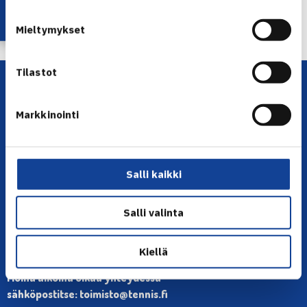
Seuraava uutinen: Roger-Vaselin voitti Jarkko…
Mieltymykset
→
Tilastot
Markkinointi
Salli kaikki
YHTEYSTIEDOT
Olympiastadion, Paavo Nurmen tie 1, 00250 Helsinki
Salli valinta
Puh. 010 574 3959
Toimiston puhelinajat:
Kiellä
ma-pe klo 10.00-12.00
Muina aikoina olkaa yhteydessä
sähköpostitse: toimisto@tennis.fi