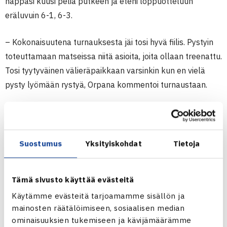
nappasi kuusi peliä putkeen ja eteni loppuotteluun
eräluvuin 6-1, 6-3.
– Kokonaisuutena turnauksesta jäi tosi hyvä fiilis. Pystyin
toteuttamaan matseissa niitä asioita, joita ollaan treenattu.
Tosi tyytyväinen välieräpaikkaan varsinkin kun en vielä
pysty lyömään rystyä, Orpana kommentoi turnaustaan.
NAISTEN KAKSINPELIN KAAVIO
Tulevalla viikolla Orpana pelaa Savitaipaleen $15,000
Suostumus
Yksityiskohdat
Tietoja
ITF-turnauksessa, johon hän sai villin kortin.
– Nyt on hyvä fiilis lähteä Savitaipaleelle. Sain monta
Tämä sivusto käyttää evästeitä
hyvää matsia tällä viikolla ja lisää itseluottamusta.
Käytämme evästeitä tarjoamamme sisällön ja
mainosten räätälöimiseen, sosiaalisen median
ominaisuuksien tukemiseen ja kävijämäärämme
SAVITAIPALEEN $15,000 ITF-TURNAUS