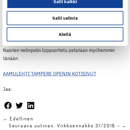
Salli kaikki
kuudenneksi sijoitettu
Tallon Griekspoor
(NED). Naisten
finaali pelataan klo 11:00 ja miesten finaali klo
Salli valinta
aikaisintaan 13:00.
Tänään miesten nelinpelin mestaruuteen
Kiellä
pelasivat
Markus Eriksson
/
Andre Göransson
(SWE).
Naisten nelinpelin loppuottelu pelataan myöhemmin
tänään.
AAMULEHTI TAMPERE OPENIN KOTISIVUT
Jaa:
← Edellinen
Seuraava uutinen: Viikkoennakko 31/2018 – →