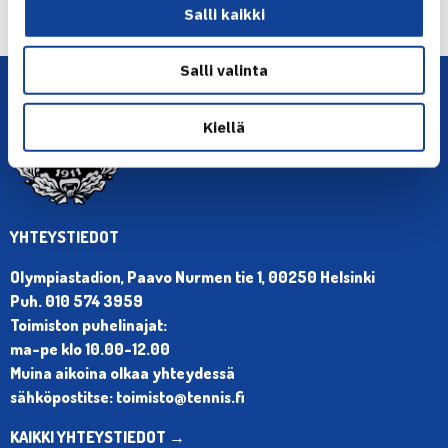
finaalivaiheessa… →
Salli kaikki
Salli valinta
Kiellä
YHTEYSTIEDOT
Olympiastadion, Paavo Nurmen tie 1, 00250 Helsinki
Puh. 010 574 3959
Toimiston puhelinajat:
ma-pe klo 10.00-12.00
Muina aikoina olkaa yhteydessä
sähköpostitse: toimisto@tennis.fi
KAIKKI YHTEYSTIEDOT →