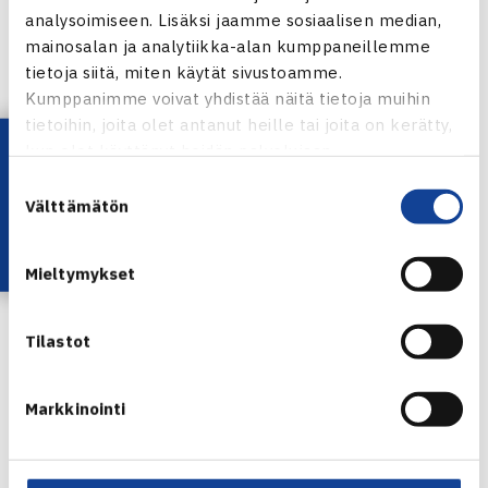
Timonen sekä villeillä korteilla heidän lisäkseen
analysoimiseen. Lisäksi jaamme sosiaalisen median,
Nanette Nylund, Milka-Emilia Pasanen, Olivia Pimiä
ja
mainosalan ja analytiikka-alan kumppaneillemme
Tanja Tuomi.
tietoja siitä, miten käytät sivustoamme.
Kumppanimme voivat yhdistää näitä tietoja muihin
Turnaus verkossa
tietoihin, joita olet antanut heille tai joita on kerätty,
Lataa OmaTennis!
kun olet käyttänyt heidän palvelujaan.
Suostumuksen
Välttämätön
valinta
Mieltymykset
Karen Barbat
Jaa:
Tilastot
Markkinointi
← Edellinen
Seuraava uutinen: Seniorien ITF-turnaus