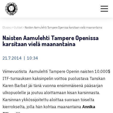
Etusivu
>
Uutiset
>
Naisten Aamulehti Tampere Openissa karsitaan vielä maanantaina
Naisten Aamulehti Tampere Openissa
karsitaan vielä maanantaina
21.7.2014 | 10:34
Viimevuotista Aamulehti Tampere Openin naisten 10.000$
ITF-turnauksen kaksinpelin voittoa puolustava Tanskan
Karen Barbat jäi tänä vuonna ensimmäisenä pääsarjan
ulkopuolelle ja joutuu aloittamaan kisan karsinnasta.
Karsinnan ykkössijoitettu aloittaa suoraan toiselta
kierrokselta, jolla hän kohtaa maanantaina
Annika