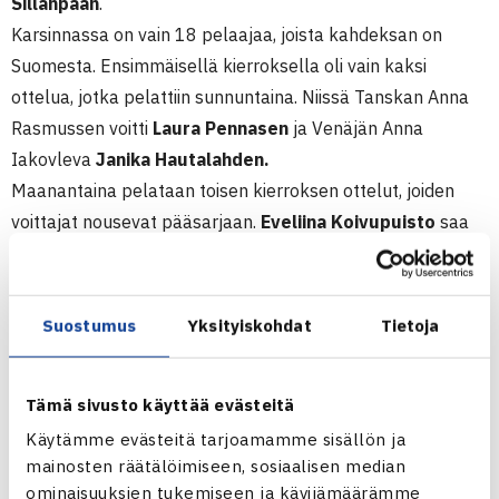
Sillanpään
.
Karsinnassa on vain 18 pelaajaa, joista kahdeksan on
Suomesta. Ensimmäisellä kierroksella oli vain kaksi
ottelua, jotka pelattiin sunnuntaina. Niissä Tanskan Anna
Rasmussen voitti
Laura Pennasen
ja Venäjän Anna
Iakovleva
Janika Hautalahden.
Maanantaina pelataan toisen kierroksen ottelut, joiden
voittajat nousevat pääsarjaan.
Eveliina Koivupuisto
saa
vastaansa Anna Iakovlevan,
Elina Joronen
Venäjän
Valeriya Urzhumovan ja
Kristina Parviainen
USAn Alix
Theodossioun. Pääsarjaan nousee varmasti yksi
Suostumus
Yksityiskohdat
Tietoja
suomalainen, sillä vastakkain ovat tamperelaiset
Julia
Rissanen
ja
Mariella Minetti
.
Tämä sivusto käyttää evästeitä
Pääsarjan kaavio arvotaan maanantaina karsinnan
Käytämme evästeitä tarjoamamme sisällön ja
otteluiden jälkeen. Kaavioon pääsevät suoraan
Emma
mainosten räätälöimiseen, sosiaalisen median
Laine, Mia Eklund, Ella Leivo, Saana Saarteinen
ja
Roosa
ominaisuuksien tukemiseen ja kävijämäärämme