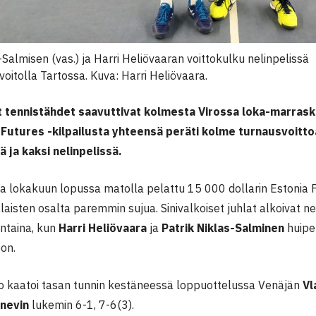
-Salmisen (vas.) ja Harri Heliövaaran voittokulku nelinpelissä
voitolla Tartossa. Kuva: Harri Heliövaara.
et tennistähdet saavuttivat kolmesta Virossa loka-marras
Futures -kilpailusta yhteensä peräti kolme turnausvoitto
ä ja kaksi nelinpelissä.
a lokakuun lopussa matolla pelattu 15 000 dollarin Estonia F2
aisten osalta paremmin sujua. Sinivalkoiset juhlat alkoivat n
antaina, kun
Harri Heliövaara
ja
Patrik Niklas-Salminen
huipe
on.
 kaatoi tasan tunnin kestäneessä loppuottelussa Venäjän
Vl
nevin
lukemin 6-1, 7-6(3).