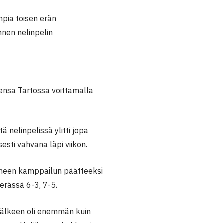
pia toisen erän
nnen nelinpelin
sensa Tartossa voittamalla
 nelinpelissä ylitti jopa
esti vahvana läpi viikon.
täneen kamppailun päätteeksi
rässä 6-3, 7-5.
 jälkeen oli enemmän kuin