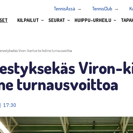
TennisÄssä
TennisClub
K
SET
KILPAILUT
SEURAT
HUIPPU-URHEILU
TAPA
enestyksekäs Viron-kiertue toi kolme turnausvoittoa
estyksekäs Viron-ki
me turnausvoittoa
| 17:30