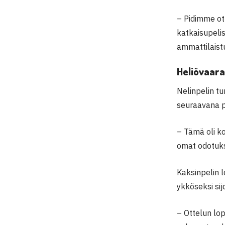
– Pidimme ot
katkaisupelis
ammattilaistu
Heliövaara
Nelinpelin tu
seuraavana p
– Tämä oli ko
omat odotukse
Kaksinpelin 
ykköseksi sij
– Ottelun lo