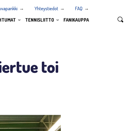
uvapankki
Yhteystiedot
FAQ
HTUMAT
TENNISLIITTO
FANIKAUPPA
ertue toi