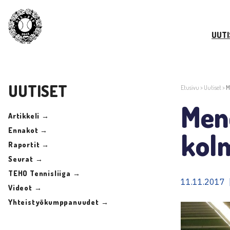
UUTI
UUTISET
Etusivu
>
Uutiset
>
M
Men
Artikkeli →
Ennakot →
kol
Raportit →
Seurat →
TEHO Tennisliiga →
11.11.2017 
Videot →
Yhteistyökumppanuudet →