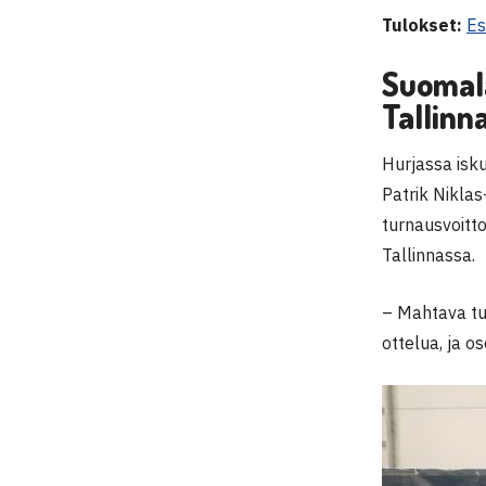
Tulokset:
Es
Suomala
Tallinn
Hurjassa isku
Patrik Niklas
turnausvoitto
Tallinnassa.
– Mahtava tu
ottelua, ja o