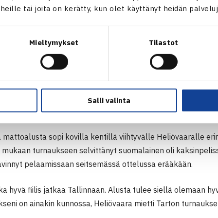
t heille tai joita on kerätty, kun olet käyttänyt heidän palvelu
Mieltymykset
Tilastot
ara vei Tartosta myös kaksinpelin turnausvoiton, kun
a kaatui Tshekin Zdenek Kolar (oik.).
Salli valinta
eliövaara.
mattoalusta sopi kovilla kentillä viihtyvälle Heliövaaralle eri
ä mukaan turnaukseen selvittänyt suomalainen oli kaksinpeli
 hävinnyt pelaamissaan seitsemässä ottelussa erääkään.
ka hyvä fiilis jatkaa Tallinnaan. Alusta tulee siellä olemaan hyv
kseni on ainakin kunnossa, Heliövaara mietti Tarton turnaukse