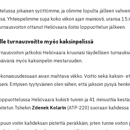
telussa jokaisen syöttömme, ja olimme lopulta jälleen vahvem
sä. Yhteispelimme sujui koko viikon ajan mainiosti, uransa 15:
rnausvoiton ottanut Heliövaara iloitsi loppuottelun jälkeen.
lle turnausvoitto myös kaksinpelissä
rnausvoiton jatkoksi Heliövaara kruunasi täydellisen turnauk
äivänä myös kaksinpelin mestaruuden.
konaisuudessaan aivan mahtava viikko. Voitto sekä kaksin- että
ni. Erityisen tyytyväinen olen siihen, että jaksoin pysyä henkis
loppuottelussa Heliövaara kukisti tunnin ja 41 minuuttia kes
oitetun Tshekin
Zdenek Kolarin
(ATP-220) suoraan kahdessa e
ppuun voitin kahdeksan pistettä peräkkäin, joten tunne voiton