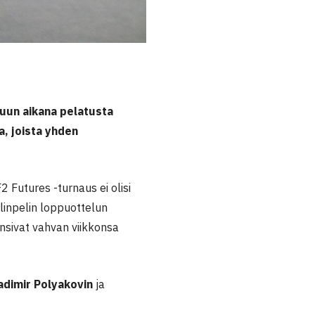
kuun aikana pelatusta
a, joista yhden
 Futures -turnaus ei olisi
elinpelin loppuottelun
nsivat vahvan viikkonsa
adimir Polyakovin
ja