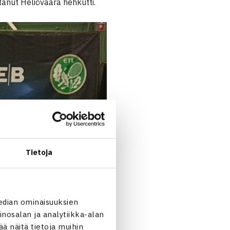
anut Heliövaara hehkutti.
Tietoja
edian ominaisuuksien
nosalan ja analytiikka-alan
 näitä tietoja muihin