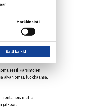
jaan.
Markkinointi
Salli kaikki
nomaisesti. Karsintojen
ssä aivan omaa luokkaansa,
in erilainen, mutta
n jälkeen.