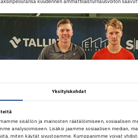
aksinpeliuransa kuudennen ammattilaisturnausvoiton saavutt
Yksityiskohdat
teitä
mamme sisällön ja mainosten räätälöimiseen, sosiaalisen m
me analysoimiseen. Lisäksi jaamme sosiaalisen median, mai
itä, miten käytät sivustoamme. Kumppanimme voivat yhdistää