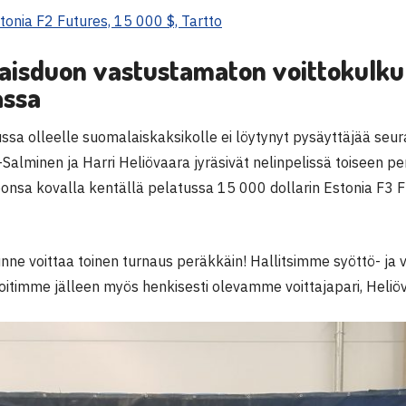
tonia F2 Futures, 15 000 $, Tartto
isduon vastustamaton voittokulku 
assa
ssa olleelle suomalaiskaksikolle ei löytynyt pysäyttäjää seur
-Salminen ja Harri Heliövaara jyräsivät nelinpelissä toiseen p
onsa kovalla kentällä pelatussa 15 000 dollarin Estonia F3 F
nne voittaa toinen turnaus peräkkäin! Hallitsimme syöttö- ja
soitimme jälleen myös henkisesti olevamme voittajapari, Heliöv