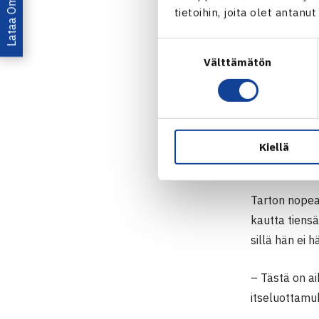
tietoihin, joita olet antanu
Suostumuksen
Välttämätön
valinta
Harri Heliöva
loppuotteluss
Kiellä
Kuva: Harri H
Tarton nopea 
kautta tiens
sillä hän ei
– Tästä on ai
itseluottamu