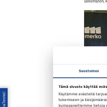
uskomaton, k
Suostumus
Tämä sivusto käyttää eväs
Lataa OmaTennis!
Käytämme evästeitä tarjoa
tukemiseen ja kävijämääräm
kumppaneillemme tietoja si