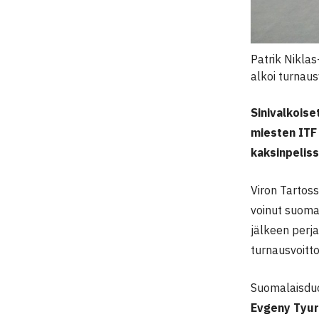
Patrik Niklas
alkoi turnaus
Sinivalkois
miesten ITF 
kaksinpeliss
Viron Tartoss
voinut suomal
jälkeen perj
turnausvoitto
Suomalaisduo
Evgeny Tyur