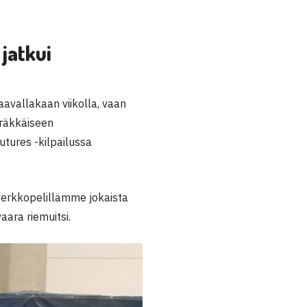
jatkui
aavallakaan viikolla, vaan
eräkkäiseen
utures -kilpailussa
 verkkopelillämme jokaista
aara riemuitsi.