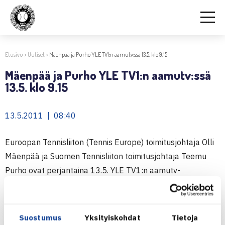
Etusivu
>
Uutiset
>
Mäenpää ja Purho YLE TV1:n aamutv:ssä 13.5. klo 9.15
Mäenpää ja Purho YLE TV1:n aamutv:ssä
13.5. klo 9.15
13.5.2011 | 08:40
Euroopan Tennisliiton (Tennis Europe) toimitusjohtaja Olli
Mäenpää ja Suomen Tennisliiton toimitusjohtaja Teemu
Purho ovat perjantaina 13.5. YLE TV1:n aamutv-
lähetyksen vieraina klo 9.15 alkaen.
Ohjelma on nähtävissä myöhemmin myös YLE Areenassa.
Suostumus
Yksityiskohdat
Tietoja
Yle Areena