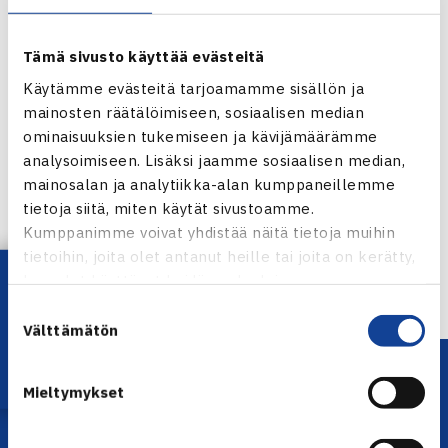
Tämä sivusto käyttää evästeitä
Käytämme evästeitä tarjoamamme sisällön ja
mainosten räätälöimiseen, sosiaalisen median
ominaisuuksien tukemiseen ja kävijämäärämme
Jaa:
analysoimiseen. Lisäksi jaamme sosiaalisen median,
mainosalan ja analytiikka-alan kumppaneillemme
tietoja siitä, miten käytät sivustoamme.
Kumppanimme voivat yhdistää näitä tietoja muihin
← Edellinen
tietoihin, joita olet antanut heille tai joita on kerätty,
Seuraava uutinen: Tenniksen tulevaisuus -
Lataa OmaTennis!
kun olet käyttänyt heidän palvelujaan.
seminaari… →
Suostumuksen
Välttämätön
valinta
Mieltymykset