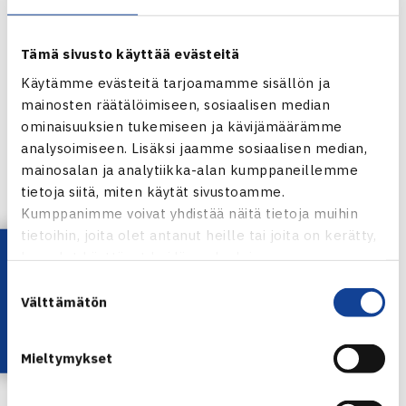
1. Jyrki Hietaniemi, OVS/Tiina Tissari, HVS | 2. Lasse
Alhava/Emma Tuominen, Smash
Tämä sivusto käyttää evästeitä
Naisten E-luokka kaksinpeli:
Käytämme evästeitä tarjoamamme sisällön ja
1. Annu Sonninen, SoTS | Tiina Tissari, HVS
mainosten räätälöimiseen, sosiaalisen median
ominaisuuksien tukemiseen ja kävijämäärämme
Miesten E-luokka kaksinpeli:
analysoimiseen. Lisäksi jaamme sosiaalisen median,
1. Olli Leino, KeTS | 2. Jari Eskola, KVS
mainosalan ja analytiikka-alan kumppaneillemme
tietoja siitä, miten käytät sivustoamme.
Lue ja katso lisää kuvia
Oulun Verkkopalloseuran
Kumppanimme voivat yhdistää näitä tietoja muihin
Facebook-sivuilla
. Seuraava Luokkamestaruussarjan
tietoihin, joita olet antanut heille tai joita on kerätty,
osakilpailu pelataan 7.-9.9. Helsingissä HVS-Tenniksen
Lataa OmaTennis!
kun olet käyttänyt heidän palvelujaan.
isännöimänä. Lue lisää ja ilmoittaudu mukaan
täältä
.
Suostumuksen
Välttämätön
valinta
Mieltymykset