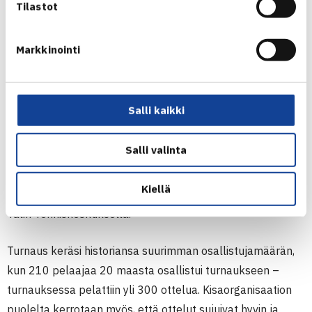
Tilastot
Markkinointi
Salli kaikki
Helsinki Midnight Sun Open keräsi kehuja
osallistujilta
Salli valinta
Neljättä kertaa järjestetty kansainvälinen senioriturnaus,
Helsinki Midnight Sun Open by Freja, pelattiin viime viikon
Kiellä
aikana Kalastajatorpan tennisklubilla ja osittain myös
Talin Tenniskeskuksella.
Turnaus keräsi historiansa suurimman osallistujamäärän,
kun 210 pelaajaa 20 maasta osallistui turnaukseen –
turnauksessa pelattiin yli 300 ottelua. Kisaorganisaation
puolelta kerrotaan myös, että ottelut sujuivat hyvin ja