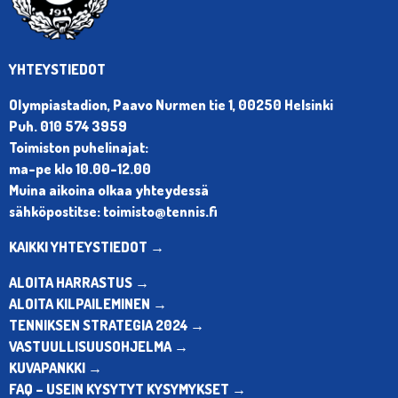
YHTEYSTIEDOT
Olympiastadion, Paavo Nurmen tie 1, 00250 Helsinki
Puh. 010 574 3959
Toimiston puhelinajat:
ma-pe klo 10.00-12.00
Muina aikoina olkaa yhteydessä
sähköpostitse: toimisto@tennis.fi
KAIKKI YHTEYSTIEDOT →
ALOITA HARRASTUS →
ALOITA KILPAILEMINEN →
TENNIKSEN STRATEGIA 2024 →
VASTUULLISUUSOHJELMA →
KUVAPANKKI →
FAQ – USEIN KYSYTYT KYSYMYKSET →