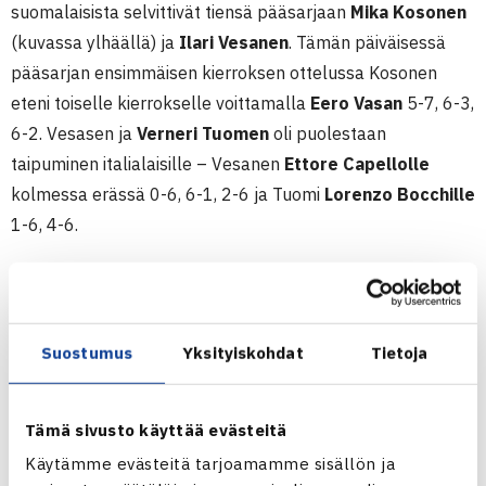
suomalaisista selvittivät tiensä pääsarjaan
Mika Kosonen
(kuvassa ylhäällä) ja
Ilari Vesanen
. Tämän päiväisessä
pääsarjan ensimmäisen kierroksen ottelussa Kosonen
eteni toiselle kierrokselle voittamalla
Eero Vasan
5-7, 6-3,
6-2. Vesasen ja
Verneri Tuomen
oli puolestaan
taipuminen italialaisille – Vesanen
Ettore Capellolle
kolmessa erässä 0-6, 6-1, 2-6 ja Tuomi
Lorenzo Bocchille
1-6, 4-6.
Nelinpelissä hallitsevat Suomen mestarit
Roni Rikkonen
ja
Mikko Rouvala
jatkoivat hyvällä fiiliksellä ja tehokkaasti
etenemällä puolivälieriin voitolla
Mikael Purnesta
(USA)
Suostumus
Yksityiskohdat
Tietoja
ja
Tuomas Rikkosesta
eräluvuin 4-6, 6-2, 10-5. Myös
toinen suomalaispari eteni puolivälieriin, kun
Hermanni
Tämä sivusto käyttää evästeitä
Tiainen
ja
Ilari Vesanen
yllättivät kolmanneksi sijoitetut
Käytämme evästeitä tarjoamamme sisällön ja
ruotsalaiset
Linus Frostin
ja
Sam Taylorin
7-6, 7-6.