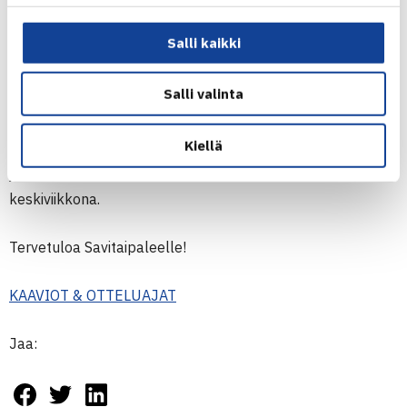
Haavisto
,
Alexandra Anttila
ja
Mariella Minetti
.
Salli kaikki
Huomenna suomalaisista nähdään kentillä Ahti
Salli valinta
kaksinpelissä ja duot Ahti/Haavisto, Mariella
Minetti/
Martina Minetti
sekä Anttila/
Emmanuelle Girard
Kiellä
(FRA) nelinpelissä. Suomalainen, Orpana, Haavisto, Anttila
ja Minetti avaavat kaksinpeliurakkansa näillä näkymin
keskiviikkona.
Tervetuloa Savitaipaleelle!
KAAVIOT & OTTELUAJAT
Jaa: