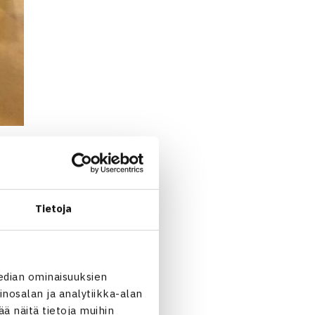
enttien Suomen mestaruuden
luun selkeällä 6-1 6-3
Tietoja
inen
(Smash). Pari voitti
3.
edian ominaisuuksien
nosalan ja analytiikka-alan
 näitä tietoja muihin