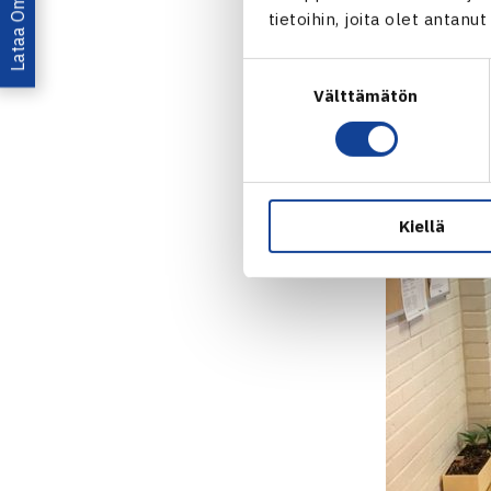
tietoihin, joita olet antanu
Suostumuksen
Välttämätön
valinta
Kiellä