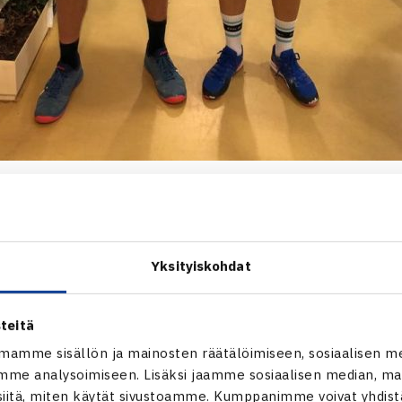
muna Löfman voitti tiukassa välieräottelussa kesällä ulkok
iro Vasan
(ÅLK) 7-6 6-4. Ehrnrooth puolestaan eteni loppuotte
semänneksi sijoitetusta
Oskar Antinheimosta
(HVS).
Yksityiskohdat
n nelinpelin kultaa juhli
Vesa Ahti
(Smash-Kotka) ja
Jussi Tia
köseksi sijoitetut
Roni
(Tats) ja
Tuomas Rikkosen
(ÅLK) 6-3 6-
teitä
mamme sisällön ja mainosten räätälöimiseen, sosiaalisen m
me analysoimiseen. Lisäksi jaamme sosiaalisen median, mai
itä, miten käytät sivustoamme. Kumppanimme voivat yhdistää