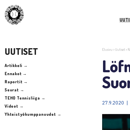
UUTI
UUTISET
Etusivu
>
Uutiset
>
R
Löf
Artikkeli →
Ennakot →
Suo
Raportit →
Seurat →
TEHO Tennisliiga →
27.9.2020 | 
Videot →
Yhteistyökumppanuudet →