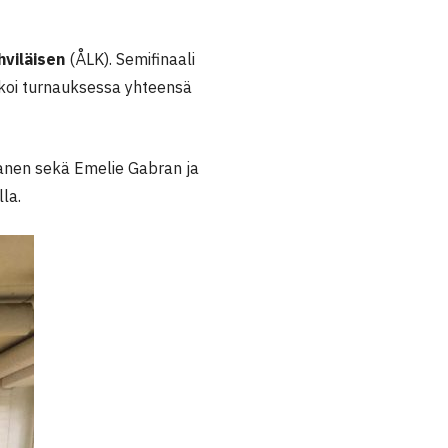
hviläisen
(ÅLK). Semifinaali
akoi turnauksessa yhteensä
ukanen sekä Emelie Gabran ja
la.