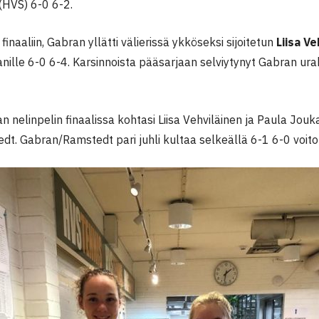
(HVS) 6-0 6-2.
inaaliin, Gabran yllätti välierissä ykköseksi sijoitetun
Liisa Ve
anille 6-0 6-4. Karsinnoista pääsarjaan selviytynyt Gabran ur
an nelinpelin finaalissa kohtasi Liisa Vehviläinen ja Paula Jo
t. Gabran/Ramstedt pari juhli kultaa selkeällä 6-1 6-0 voitol