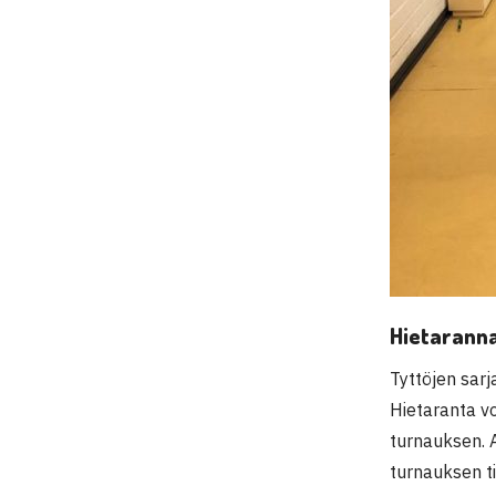
Hietaranna
Tyttöjen sar
Hietaranta v
turnauksen. A
turnauksen ti