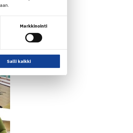
jaan.
Markkinointi
Salli kaikki