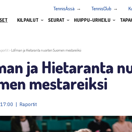
TennisÄssä
TennisClub
K
SET
KILPAILUT
SEURAT
HUIPPU-URHEILU
TAPA
aportit
>
Löfman ja Hietaranta nuorten Suomen mestareiksi
man ja Hietaranta n
men mestareiksi
17:00 | Raportit