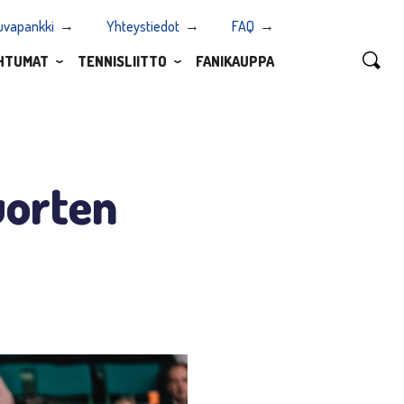
uvapankki
Yhteystiedot
FAQ
HTUMAT
TENNISLIITTO
FANIKAUPPA
uorten