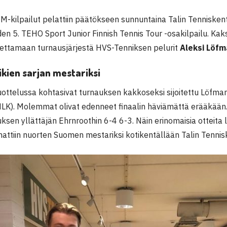
M-kilpailut pelattiin päätökseen sunnuntaina Talin Tenniskenti
en 5. TEHO Sport Junior Finnish Tennis Tour -osakilpailu. Ka
lettamaan turnausjärjestä HVS-Tenniksen pelurit
Aleksi Löfm
kien sarjan mestariksi
uottelussa kohtasivat turnauksen kakkoseksi sijoitettu Löfman
LK). Molemmat olivat edenneet finaalin häviämättä erääkään
uksen yllättäjän Ehrnroothin 6-4 6-3. Näin erinomaisia otteita 
attiin nuorten Suomen mestariksi kotikentällään Talin Tenni