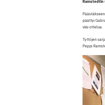
Ramstedtin
Päästäkseen f
päättyi Gabr
viisi ottelua.
Tyttöjen sarj
Peppi Ramsted