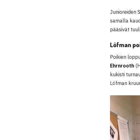
Junioreiden S
samalla kaud
pääsivät tuu
Löfman poi
Poikien lopp
Ehrnrooth
(H
kukisti turna
Löfman kruun