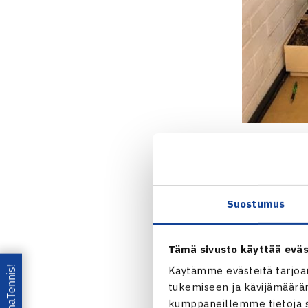
Sunnuntai-aa
voittaneen
I
voitolla seit
Suostumus
Poikien sarja
finaalissa yk
Tämä sivusto käyttää eväs
Lataa OmaTennis!
Käytämme evästeitä tarjoa
tukemiseen ja kävijämääräm
kumppaneillemme tietoja si