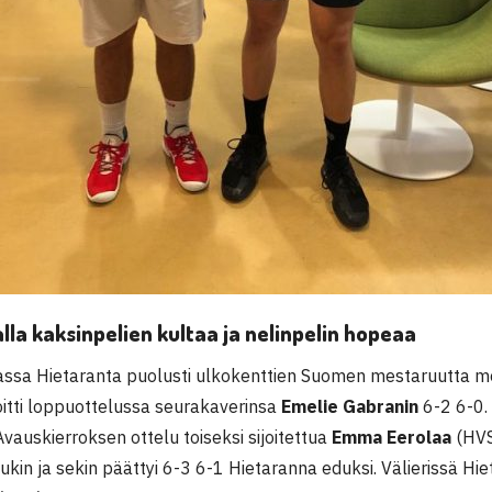
lla kaksinpelien kultaa ja nelinpelin hopeaa
jassa Hietaranta puolusti ulkokenttien Suomen mestaruutta m
oitti loppuottelussa seurakaverinsa
Emelie Gabranin
6-2 6-0.
vauskierroksen ottelu toiseksi sijoitettua
Emma Eerolaa
(HVS
ukin ja sekin päättyi 6-3 6-1 Hietaranna eduksi. Välierissä Hie