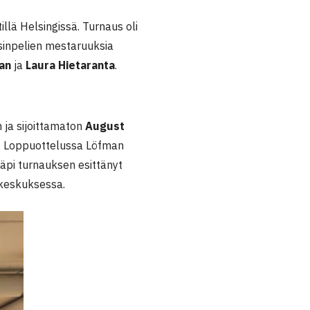
llä Helsingissä. Turnaus oli
ksinpelien mestaruuksia
an
ja
Laura Hietaranta
.
 ja sijoittamaton
August
. Loppuottelussa Löfman
läpi turnauksen esittänyt
skeskuksessa.