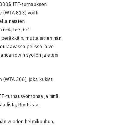
0.000$ ITF-turnauksen
ne (WTA 813) voitti
ella naisten
 6-4, 5-7, 6-1.
iä peräkkäin, mutta sitten hän
seuraavassa pelissä ja vei
Nancarrow’n syötön ja eteni
 (WTA 306), joka kukisti
F-turnausvoittonsa ja niitä
tadista, Ruotsista,
ämän vuoden helmikuuhun.