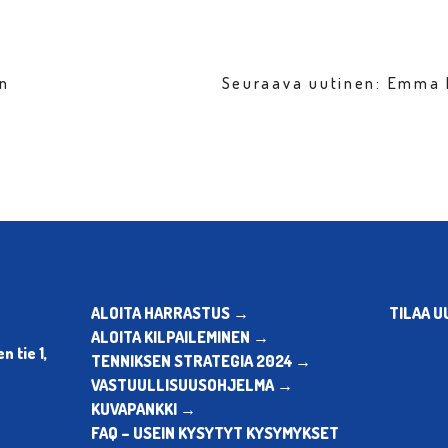
en
Seuraava uutinen: Emma 
ALOITA HARRASTUS →
TILAA U
ALOITA KILPAILEMINEN →
 tie 1,
TENNIKSEN STRATEGIA 2024 →
VASTUULLISUUSOHJELMA →
KUVAPANKKI →
FAQ – USEIN KYSYTYT KYSYMYKSET