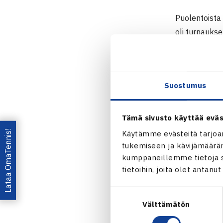
Puolentoista
oli turnaukse
Suomalainen.
pelasi Maria 
Laineella ja 
Suostumus
pari ei onnis
mainiosti vie
Tämä sivusto käyttää eväs
S
avitaipale
Lataa OmaTennis!
Käytämme evästeitä tarjoa
Naisten 10.
tukemiseen ja kävijämääräm
Kaksinpeli
kumppaneillemme tietoja si
tietoihin, joita olet antanu
Välierät
Maria Sakkari
Suostumuksen
Australia (2.
Välttämätön
valinta
Nelinpeli