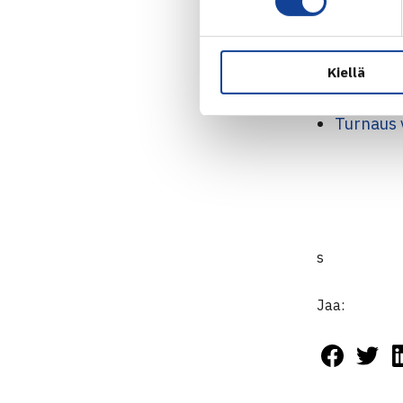
Loppuottelu
Diana Bogoliy
Kiellä
Turnaus 
s
Jaa: