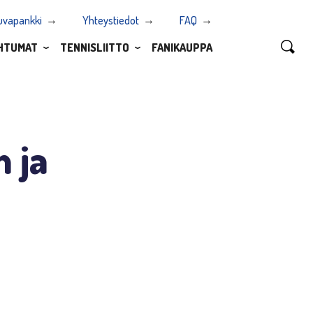
uvapankki
Yhteystiedot
FAQ
HTUMAT
TENNISLIITTO
FANIKAUPPA
n ja