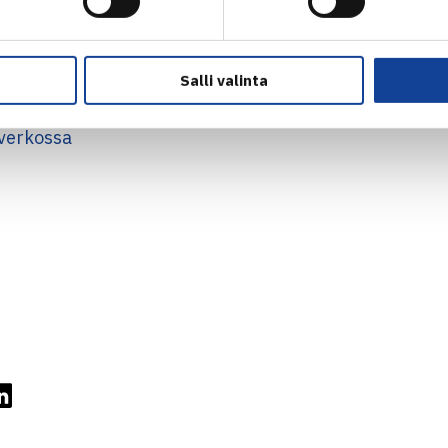
 Ukraina/Laine (2.) – Nancarrow/Sakkari (1.) 64 76(2)
Salli valinta
verkossa