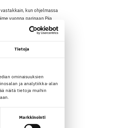
n vastakkain, kun ohjelmassa
viime vuonna parinaan Piia
Bogoliyn kanssa, Nancarrow
stajan syötössä, mutta niitä
Tietoja
oliy ja Laine onnistuivat
edian ominaisuuksien
nosalan ja analytiikka-alan
 näitä tietoja muihin
jaan.
e (4.) – Alexandra Nancarrow
Markkinointi