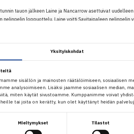
 tunnin tauon jälkeen Laine ja Nancarrow asettuivat uudellee
n nelinpelin loppuottelu. Laine voitti Savitaipaleen nelinpelin 
 Nyt Laine tavoitteli turnausvoittoa yhdessä Ukrainan Diana 
Sakkari parinaan.
Bogoliylla jo kolme ottelupalloa 6-4, 5-4 johtoasemassa vastu
Yksityiskohdat
tunut hyödyntämään. Edettiin syötönmurroin 6-6:een ja siinä Bog
den sen nimiinsä 7-2.
teitä
 Ladies Open
mamme sisällön ja mainosten räätälöimiseen, sosiaalisen m
0004 ITF-turnaus
me analysoimiseen. Lisäksi jaamme sosiaalisen median, mai
itä, miten käytät sivustoamme. Kumppanimme voivat yhdistää
t heille tai joita on kerätty, kun olet käyttänyt heidän palvelu
 Kreikka (1.) – Eveliina Virtanen Ruotsi 76(2) 63, Emma Lain
) 62 63
Mieltymykset
Tilastot