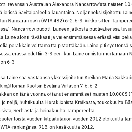
otti revanssin Australian Alexandra Nancarrow’sta naisten 1
älierissä Savitaipaleella lauantaina. Neljänneksi sijoitettu Lai
etun Nancararrow’n (WTA 482) 6-2, 6-3. Viikko sitten Tampere
sa” Nancarrow pudotti Laineen jatkosta puolivälierissä luvuin
la Laine aloitti räväkästi ja vei ensimmäisessä erässä viisi pel
peliä peräkkäin voittamatta pistettäkään. Laine piti syöttönsä 
sessa erässä edettiin 3-3:een, kun Laine onnistui murtamaan 
oon 6-3.
sa Laine saa vastaansa ykkössijoitetun Kreikan Maria Sakkarin
nkingittoman Ruotsin Eveliina Virtasen 7-6, 6-2.
akkari on tänä vuonna ottanut ensimmäiset naisten 10.000$ IT
 jo neljä, huhtikuulta Heraklionista Kreikasta, toukokuulta Bås
sistä, Serbiasta ja heinäkuulta Tampereelta.
i puolentoista vuoden kilpailutauon vuoden 2012 elokuulta t
WTA-rankinginsa, 915, on kesäkuulta 2012.