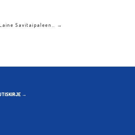
Laine Savitaipaleen… →
UTISKIRJE →