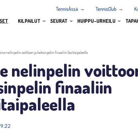
TennisÄssä
TennisClub
K
SET
KILPAILUT
SEURAT
HUIPPU-URHEILU
TAPA
aine nelinpelin voittoon ja kaksinpelin finaaliin Savitaipaleella
e nelinpelin voittoo
inpelin finaaliin
taipaleella
19:22