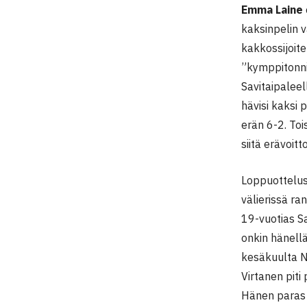
Emma Laine
kaksinpelin v
kakkossijoit
”kymppitonnis
Savitaipaleel
hävisi kaksi 
erän 6-2. Toi
siitä erävoitt
Loppuottelus
välierissä ra
19-vuotias S
onkin hänellä
kesäkuulta Ni
Virtanen pit
Hänen paras 