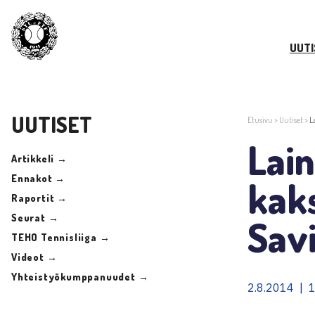
UUTI
UUTISET
Etusivu
>
Uutiset
>
L
Lain
Artikkeli →
Ennakot →
kaks
Raportit →
Seurat →
Savi
TEHO Tennisliiga →
Videot →
Yhteistyökumppanuudet →
2.8.2014 | 