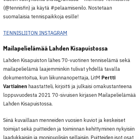
(@tennisfin) ja käytä #pelaamisenilo. Nostetaan
suomalaisia tennispaikkoja esille!
TENNISLIITON INSTAGRAM
Mailapelielämää Lahden Kisapuistossa
Lahden Kisapuiston lähes 70-vuotinen tenniselämä sekä
mailapelielämä laajemminkin tulivat yhdellä tavalla
dokumentoitua, kun liikunnanopettaja, LitM
Pertti
Vartiainen
haastatteli, kirjoitti ja julkaisi omakustanteena
loppuvuodesta 2021 70-sivuisen kirjasen Mailapelielämää
Lahden Kisapuistossa.
Siinä kuvaillaan menneiden vuosien kuviot ja keskeiset
toimijat sekä puitteiden ja toiminnan kehittyminen nykyisiin
laadukkaisiin ja monipuolisiin sellaisiin. Puitteiden isot osat