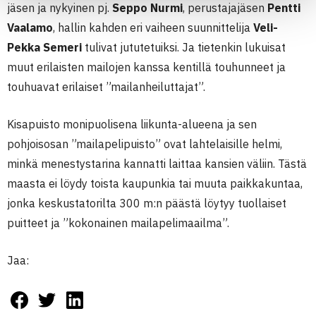
jäsen ja nykyinen pj.
Seppo Nurmi
, perustajajäsen
Pentti
Vaalamo
, hallin kahden eri vaiheen suunnittelija
Veli-
Pekka Semeri
tulivat jututetuiksi. Ja tietenkin lukuisat
muut erilaisten mailojen kanssa kentillä touhunneet ja
touhuavat erilaiset ”mailanheiluttajat”.
Kisapuisto monipuolisena liikunta-alueena ja sen
pohjoisosan ”mailapelipuisto” ovat lahtelaisille helmi,
minkä menestystarina kannatti laittaa kansien väliin. Tästä
maasta ei löydy toista kaupunkia tai muuta paikkakuntaa,
jonka keskustatorilta 300 m:n päästä löytyy tuollaiset
puitteet ja ”kokonainen mailapelimaailma”.
Jaa: