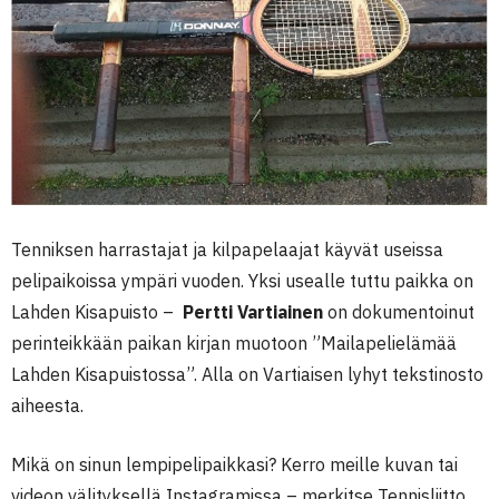
Tenniksen harrastajat ja kilpapelaajat käyvät useissa
pelipaikoissa ympäri vuoden. Yksi usealle tuttu paikka on
Lahden Kisapuisto –
Pertti Vartiainen
on dokumentoinut
perinteikkään paikan kirjan muotoon ”Mailapelielämää
Lahden Kisapuistossa”. Alla on Vartiaisen lyhyt tekstinosto
aiheesta.
Mikä on sinun lempipelipaikkasi? Kerro meille kuvan tai
videon välityksellä Instagramissa – merkitse Tennisliitto