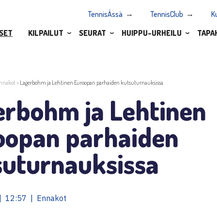
TennisÄssä
TennisClub
K
SET
KILPAILUT
SEURAT
HUIPPU-URHEILU
TAPA
nnakot
>
Lagerbohm ja Lehtinen Euroopan parhaiden kutsuturnauksissa
erbohm ja Lehtinen
oopan parhaiden
suturnauksissa
| 12:57 | Ennakot