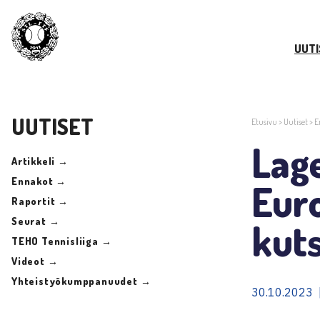
UUTI
UUTISET
Etusivu
>
Uutiset
>
E
Lag
Artikkeli →
Ennakot →
Eur
Raportit →
Seurat →
kut
TEHO Tennisliiga →
Videot →
Yhteistyökumppanuudet →
30.10.2023 