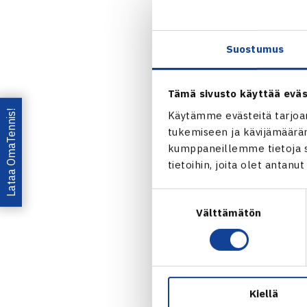
Suostumus
Linus Lager
Linus Lage
Tämä sivusto käyttää eväs
16- ja 12-vuo
Lataa OmaTennis!
Käytämme evästeitä tarjoa
tukemiseen ja kävijämääräm
Kesällä 16-v
kumppaneillemme tietoja si
vuotiaiden T
tietoihin, joita olet antanu
ikäluokissa t
Suostumuksen
Lagerbohmin 
Välttämätön
valinta
Joao Morga
2023 TENNI
Vahvasti 12-v
Kiellä