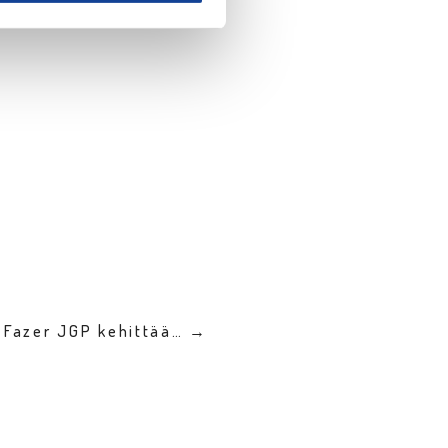
sa on mukana 32 pelaajaa.
 Fazer JGP kehittää… →