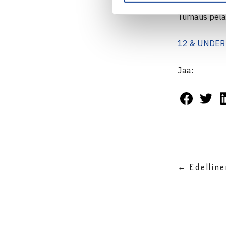
vuotiaiden p
Turnaus pela
12 & UNDER
Jaa:
← Edellin