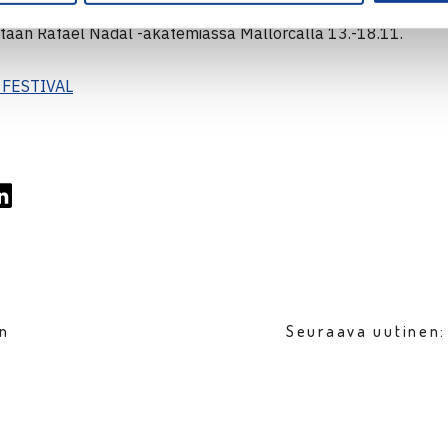
arhaimmiston kokoon keräävään turnaukseen. Poikien kaavios
taan Rafael Nadal -akatemiassa Mallorcalla 13.-18.11.
 FESTIVAL
en
Seuraava uutinen: