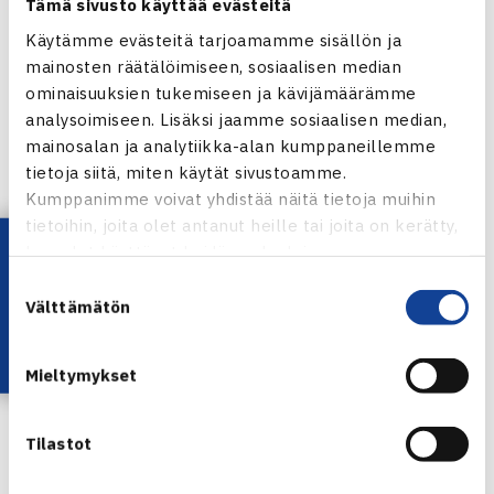
Tämä sivusto käyttää evästeitä
Käytämme evästeitä tarjoamamme sisällön ja
mainosten räätälöimiseen, sosiaalisen median
ominaisuuksien tukemiseen ja kävijämäärämme
KTS:n Ari Oikarinen, Alpo Kärkkäinen, Roope
analysoimiseen. Lisäksi jaamme sosiaalisen median,
Korhonen ja Janne Huopio
mainosalan ja analytiikka-alan kumppaneillemme
tietoja siitä, miten käytät sivustoamme.
Kuopiossa ollaan erittäin tyytyväisiä parantuneesta
Kumppanimme voivat yhdistää näitä tietoja muihin
olosuhteesta ja sen tuomista mahdollisuuksista.
tietoihin, joita olet antanut heille tai joita on kerätty,
Lataa OmaTennis!
kun olet käyttänyt heidän palvelujaan.
– Ensimmäinen oikea tennishalli mahdollistaa toiminnan
Suostumuksen
laajentamisen sekä harjoittelussa että kilpailuissa, mikä ei
Välttämätön
valinta
kuplahallissa ollut mahdollista. Tämä parantaa myös
tenniksen harrastamisen mahdollisuutta sisällä myös
Mieltymykset
seuratoiminnan ulkopuolella.
Tilastot
Uuden KTS-hallin käyntiosoite on Pitkälahdentie 8, 70800
Kuopio.