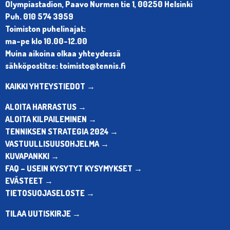
Olympiastadion, Paavo Nurmen tie 1, 00250 Helsinki
Puh. 010 574 3959
Toimiston puhelinajat:
ma-pe klo 10.00-12.00
Muina aikoina olkaa yhteydessä
sähköpostitse: toimisto@tennis.fi
KAIKKI YHTEYSTIEDOT →
ALOITA HARRASTUS →
ALOITA KILPAILEMINEN →
TENNIKSEN STRATEGIA 2024 →
VASTUULLISUUSOHJELMA →
KUVAPANKKI →
FAQ – USEIN KYSYTYT KYSYMYKSET →
EVÄSTEET →
TIETOSUOJASELOSTE →
TILAA UUTISKIRJE →