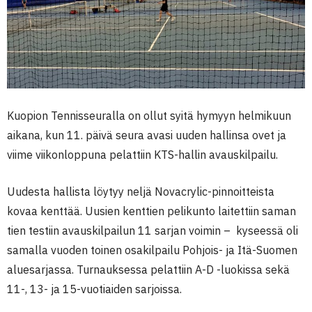
Kuopion Tennisseuralla on ollut syitä hymyyn helmikuun
aikana, kun 11. päivä seura avasi uuden hallinsa ovet ja
viime viikonloppuna pelattiin KTS-hallin avauskilpailu.
Uudesta hallista löytyy neljä Novacrylic-pinnoitteista
kovaa kenttää. Uusien kenttien pelikunto laitettiin saman
tien testiin avauskilpailun 11 sarjan voimin – kyseessä oli
samalla vuoden toinen osakilpailu Pohjois- ja Itä-Suomen
aluesarjassa. Turnauksessa pelattiin A-D -luokissa sekä
11-, 13- ja 15-vuotiaiden sarjoissa.