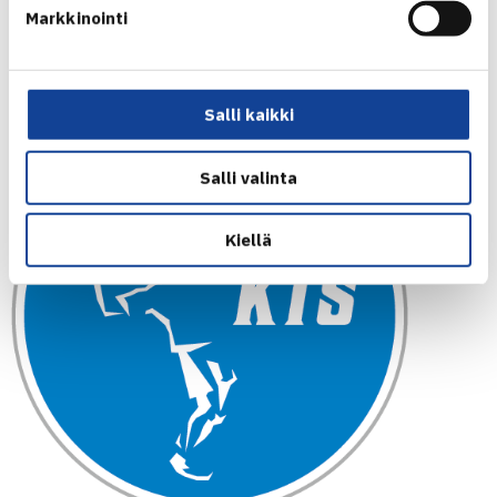
Markkinointi
TULOKSET
KUOPION TENNISSEURAN KOTISIVUT
|
FACEBOOK
Salli kaikki
Salli valinta
Kiellä