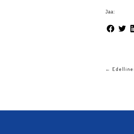
Jaa:
← Edellin