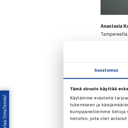
Anastasia K
Tampereella
Naisten kaksi
pelaaja on en
edennyt kahd
Suostumus
oli vastassa 
puolivälieriin
Tämä sivusto käyttää eväs
Levashova lai
Lataa OmaTennis!
Käytämme evästeitä tarjoa
Kulikovan te
tukemiseen ja kävijämääräm
kumppaneillemme tietoja si
tienoilla sai
tietoihin, joita olet antanu
voittoon 6-3,