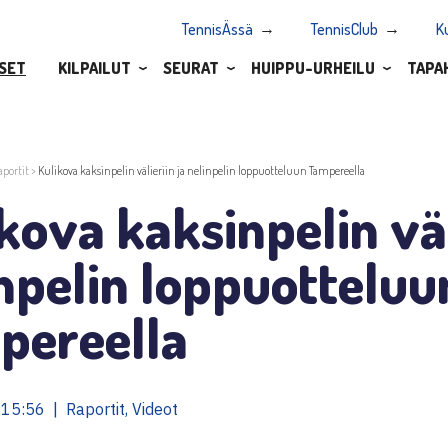
TennisÄssä
TennisClub
K
SET
KILPAILUT
SEURAT
HUIPPU-URHEILU
TAPA
aportit
>
Kulikova kaksinpelin välieriin ja nelinpelin loppuotteluun Tampereella
kova kaksinpelin väl
npelin loppuotteluu
pereella
15:56 | Raportit, Videot