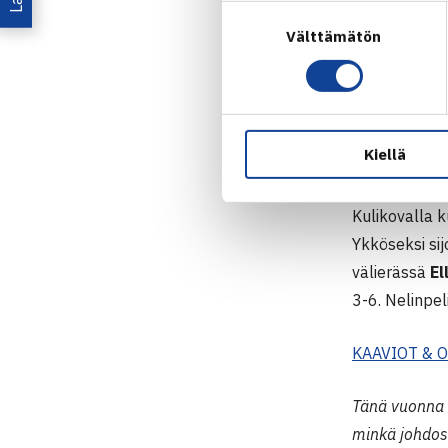
Suostumuksen
– Ei ollut he
Välttämätön
valinta
hyvin – sitt
auttoi myös p
Launtaisessa
Kiellä
Hartmanin
to
Kulikovalla 
Ykköseksi sij
välierässä
El
3-6. Nelinpel
KAAVIOT & 
Tänä vuonna 
minkä johdost