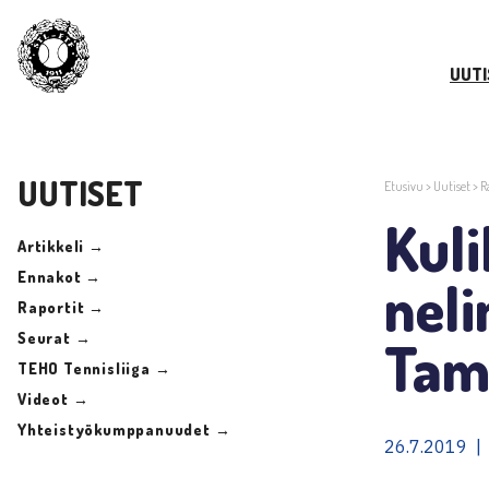
UUTI
UUTISET
Etusivu
>
Uutiset
>
R
Kuli
Artikkeli →
Ennakot →
neli
Raportit →
Seurat →
Tam
TEHO Tennisliiga →
Videot →
Yhteistyökumppanuudet →
26.7.2019 | 