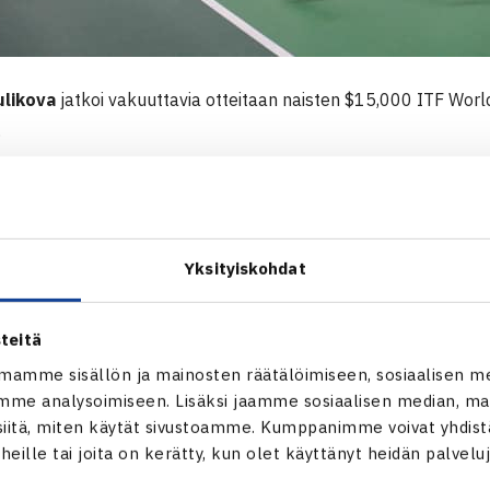
ulikova
jatkoi vakuuttavia otteitaan naisten $15,000 ITF World
.
npelissä on nähty monia yllätyksiä ennen puolivälierävaihetta, s
ää jatkossa. Tämä pelaaja on Suomen viidenneksi sijoitettu Kul
eksan parhaan joukkoon kahdella vakuuttavalla voitolla. Perj
Yksityiskohdat
tuttu venäläispelaaja
Evgeniya Levashova
(ITF-1133), joka ol
 aina karsinnoista asti.
teitä
ttoi Kulikovan tähän asti kovimpaan testiin. Hienosti tempoa v
mamme sisällön ja mainosten räätälöimiseen, sosiaalisen m
kemään virheitä sekä hän onnistui liikuttamaan häntä hyvin. E
me analysoimiseen. Lisäksi jaamme sosiaalisen median, mai
itä, miten käytät sivustoamme. Kumppanimme voivat yhdistää
 Kulikova paremmin pelistä kiinni, jonka jälkeen hän eteni nu
t heille tai joita on kerätty, kun olet käyttänyt heidän palvelu
 6-1.