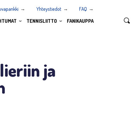
uvapankki
Yhteystiedot
FAQ
HTUMAT
TENNISLIITTO
FANIKAUPPA
ieriin ja
n