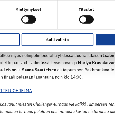
lppoa, olin kuitenkin valmis tiukkaan otteluun henkisesti. Hän v
Mieltymykset
Tilastot
en pääsin paremmin mukaan ensimmäisen erän 4-3 tilanteessa ja
aljon tänään. Tuntuu todella hyvältä olla pitkästä aikaa välieri
 välierässä on vastassa venäläinen
Polina Bakhmutkina
(ITF-
Salli valinta
isella kierroksella. Välieräottelu pelataan lauantaina klo 11:
kulkee myös nelinpelin puolella yhdessä australialaisen
Isabe
oitettu pari voitti välierässä Levashovan ja
Mariya Krasakova
la Leivon
ja
Saana Saarteisen
oli taipuminen Bakhmutkinalle
in finaali pelataan lauantaina noin klo 14:00.
OTTELUOHJELMA
kasvanut miesten Challenger-turnaus vie kaikki Tampereen Ten
a naisten turnaus pelataan ensimmäistä kertaa historiansa aik