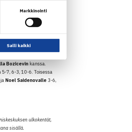
aihteli tempoa ja pelasi
Markkinointi
 pelini rentoutui. Syöttö
ssä, kertoi Kulikova.
667), joka tiputti
Emilia
Salli kaikki
00.
lla Bozicevin
kanssa.
n
5-7, 6-3, 10-6. Toisessa
 ja
Noel Saidenovalle
3-6,
niskeskuksen ulkokentät,
ana sisällä.