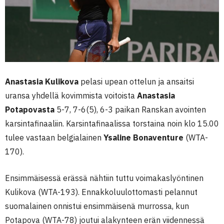
Anastasia Kulikova
pelasi upean ottelun ja ansaitsi
uransa yhdellä kovimmista voitoista
Anastasia
Potapovasta
5-7, 7-6(5), 6-3 paikan Ranskan avointen
karsintafinaaliin. Karsintafinaalissa torstaina noin klo 15.00
tulee vastaan belgialainen
Ysaline Bonaventure
(WTA-
170).
Ensimmäisessä erässä nähtiin tuttu voimakaslyöntinen
Kulikova (WTA-193). Ennakkoluulottomasti pelannut
suomalainen onnistui ensimmäisenä murrossa, kun
Potapova (WTA-78) joutui alakynteen erän viidennessä