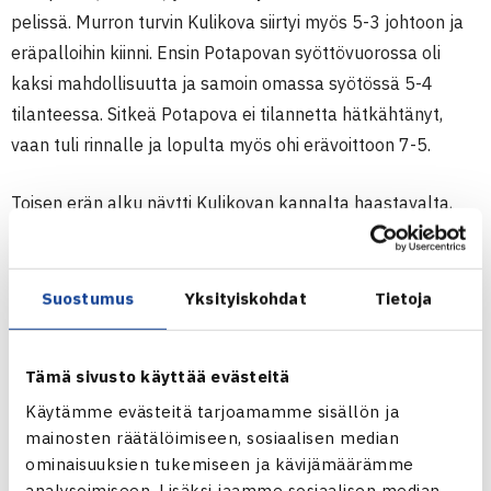
pelissä. Murron turvin Kulikova siirtyi myös 5-3 johtoon ja
eräpalloihin kiinni. Ensin Potapovan syöttövuorossa oli
kaksi mahdollisuutta ja samoin omassa syötössä 5-4
tilanteessa. Sitkeä Potapova ei tilannetta hätkähtänyt,
vaan tuli rinnalle ja lopulta myös ohi erävoittoon 7-5.
Toisen erän alku näytti Kulikovan kannalta haastavalta,
kun Potapova oli jo siirtyä 3-0 johtoon. Kuitenkin Kulikova
taisteli ensin kavennuksen 1-2 ja sitten myös murron
johtoaseman 3-2. Murtojen sävyttämässä erässä pääsi
Suostumus
Yksityiskohdat
Tietoja
Kulikova syöttämään avauserän tavoin erävoitosta, mutta
Potapova teki saman tempun kuin aiemmin tulemalla
Tämä sivusto käyttää evästeitä
tasoihin ja 6-5 johtoon. Ottelu näytti jo päättyvän
Käytämme evästeitä tarjoamamme sisällön ja
Kulikovan ollessa omassa syötössään 15-40 tilanteessa –
mainosten räätälöimiseen, sosiaalisen median
kuitenkin suomalaispelaaja selvitti ottelupallot ja vei myös
ominaisuuksien tukemiseen ja kävijämäärämme
ratkaisun kolmanteen erän voittamalla erän 7-6(5).
analysoimiseen. Lisäksi jaamme sosiaalisen median,