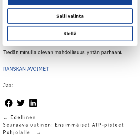
Torstain karsintafinaalin vastustaja Bonaventure on niin
Salli valinta
ikään vasenkätinen pelaaja.
Kiellä
– Hänen pelityylinsä on erilainen ja vähän outokin.
Enimmäkseen kuitenkin suoraa ja kovaa lyöntiä tiedossa.
Tiedän minulla olevan mahdollisuus, yritän parhaani.
RANSKAN AVOIMET
Jaa:
← Edellinen
Seuraava uutinen: Ensimmäiset ATP-pisteet
Pohjolalle… →