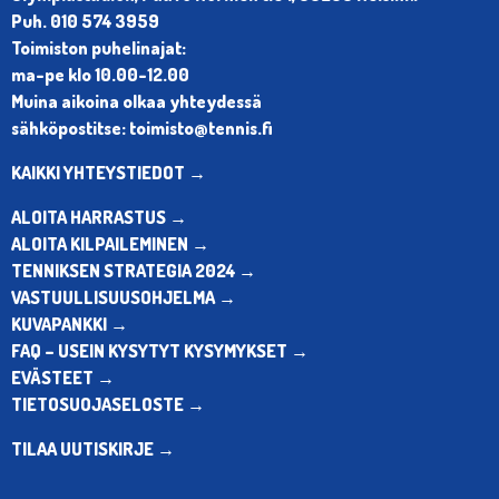
Puh. 010 574 3959
Toimiston puhelinajat:
ma-pe klo 10.00-12.00
Muina aikoina olkaa yhteydessä
sähköpostitse: toimisto@tennis.fi
KAIKKI YHTEYSTIEDOT →
ALOITA HARRASTUS →
ALOITA KILPAILEMINEN →
TENNIKSEN STRATEGIA 2024 →
VASTUULLISUUSOHJELMA →
KUVAPANKKI →
FAQ – USEIN KYSYTYT KYSYMYKSET →
EVÄSTEET →
TIETOSUOJASELOSTE →
TILAA UUTISKIRJE →