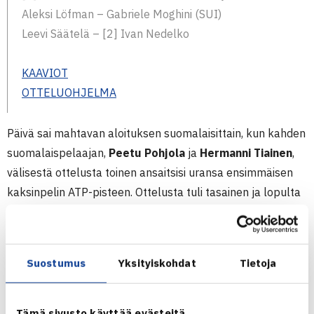
Aleksi Löfman – Gabriele Moghini (SUI)
Leevi Säätelä – [2] Ivan Nedelko
KAAVIOT
OTTELUOHJELMA
Päivä sai mahtavan aloituksen suomalaisittain, kun kahden
suomalaispelaajan,
Peetu Pohjola
ja
Hermanni Tiainen
,
välisestä ottelusta toinen ansaitsisi uransa ensimmäisen
kaksinpelin ATP-pisteen. Ottelusta tuli tasainen ja lopulta
voittoa tuuletti Pohjola erin 2-6, 6-3, 6-3. Lisää iloa toi
Leevi Säätelän
sama temppu, kun hän voitti virolaisen
Johannes Seemanin
6-3, 6-7, 6-3 ja sai ATP-pisteen.
Suostumus
Yksityiskohdat
Tietoja
Viime vuonna Kouvolassa avauspisteensä saanut
Aleksi
Löfman
osoitti jälleen viihtyvänsä pelipaikalla, kun hän
eteni jatkoon voitolla kahdeksanneksi sijoitetusta
Tämä sivusto käyttää evästeitä