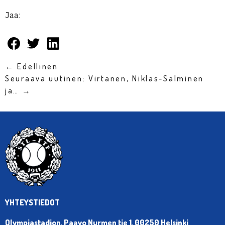
Jaa:
← Edellinen
Seuraava uutinen: Virtanen, Niklas-Salminen
ja… →
YHTEYSTIEDOT
Olympiastadion, Paavo Nurmen tie 1, 00250 Helsinki